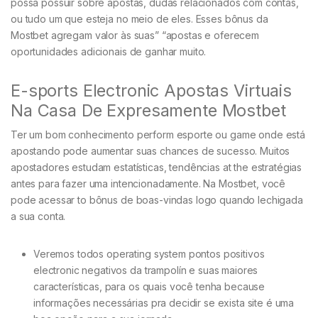
possa possuir sobre apostas, dudas relacionados com contas,
ou tudo um que esteja no meio de eles. Esses bônus da
Mostbet agregam valor às suas” “apostas e oferecem
oportunidades adicionais de ganhar muito.
E-sports Electronic Apostas Virtuais
Na Casa De Expresamente Mostbet
Ter um bom conhecimento perform esporte ou game onde está
apostando pode aumentar suas chances de sucesso. Muitos
apostadores estudam estatísticas, tendências at the estratégias
antes para fazer uma intencionadamente. Na Mostbet, você
pode acessar to bônus de boas-vindas logo quando lechigada
a sua conta.
Veremos todos operating system pontos positivos
electronic negativos da trampolín e suas maiores
características, para os quais você tenha because
informações necessárias pra decidir se exista site é uma