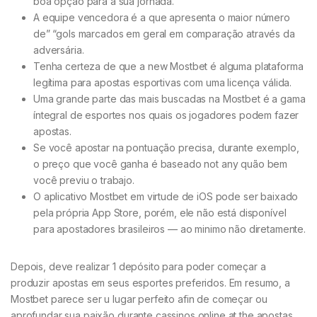
boa opção para a sua jornada.
A equipe vencedora é a que apresenta o maior número
de” “gols marcados em geral em comparação através da
adversária.
Tenha certeza de que a new Mostbet é alguma plataforma
legítima para apostas esportivas com uma licença válida.
Uma grande parte das mais buscadas na Mostbet é a gama
íntegral de esportes nos quais os jogadores podem fazer
apostas.
Se você apostar na pontuação precisa, durante exemplo,
o preço que você ganha é baseado not any quão bem
você previu o trabajo.
O aplicativo Mostbet em virtude de iOS pode ser baixado
pela própria App Store, porém, ele não está disponível
para apostadores brasileiros — ao minimo não diretamente.
Depois, deve realizar 1 depósito para poder começar a
produzir apostas em seus esportes preferidos. Em resumo, a
Mostbet parece ser u lugar perfeito afin de começar ou
aprofundar sua paixão durante cassinos online at the apostas