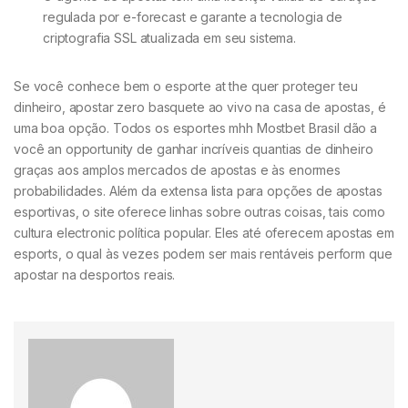
regulada por e-forecast e garante a tecnologia de
criptografia SSL atualizada em seu sistema.
Se você conhece bem o esporte at the quer proteger teu
dinheiro, apostar zero basquete ao vivo na casa de apostas, é
uma boa opção. Todos os esportes mhh Mostbet Brasil dão a
você an opportunity de ganhar incríveis quantias de dinheiro
graças aos amplos mercados de apostas e às enormes
probabilidades. Além da extensa lista para opções de apostas
esportivas, o site oferece linhas sobre outras coisas, tais como
cultura electronic política popular. Eles até oferecem apostas em
esports, o qual às vezes podem ser mais rentáveis perform que
apostar na desportos reais.