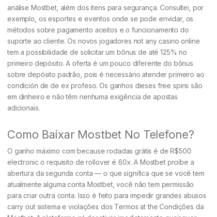
análise Mostbet, além dos itens para segurança. Consultei, por
exemplo, os esportes e eventos onde se pode envidar, os
métodos sobre pagamento aceitos e o funcionamento do
suporte ao cliente. Os novos jogadores not any casino online
tem a possibilidade de solicitar um bônus de até 125% no
primeiro depósito. A oferta é um pouco diferente do bônus
sobre depósito padrão, pois é necessário atender primeiro ao
condición de de ex profeso. Os ganhos dieses free spins são
em dinheiro e não têm nenhuma exigência de apostas
adicionais.
Como Baixar Mostbet No Telefone?
O ganho máximo com because rodadas grátis é de R$500
electronic o requisito de rollover é 60x. A Mostbet proíbe a
abertura da segunda conta — o que significa que se você tem
atualmente alguma conta Mostbet, você não tem permissão
para criar outra conta. Isso é feito para impedir grandes abusos
carry out sistema e violações dos Termos at the Condições da