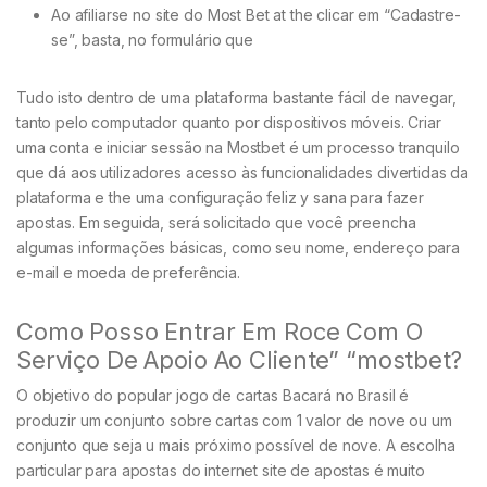
Ao afiliarse no site do Most Bet at the clicar em “Cadastre-
se”, basta, no formulário que
Tudo isto dentro de uma plataforma bastante fácil de navegar,
tanto pelo computador quanto por dispositivos móveis. Criar
uma conta e iniciar sessão na Mostbet é um processo tranquilo
que dá aos utilizadores acesso às funcionalidades divertidas da
plataforma e the uma configuração feliz y sana para fazer
apostas. Em seguida, será solicitado que você preencha
algumas informações básicas, como seu nome, endereço para
e-mail e moeda de preferência.
Como Posso Entrar Em Roce Com O
Serviço De Apoio Ao Cliente” “mostbet?
O objetivo do popular jogo de cartas Bacará no Brasil é
produzir um conjunto sobre cartas com 1 valor de nove ou um
conjunto que seja u mais próximo possível de nove. A escolha
particular para apostas do internet site de apostas é muito