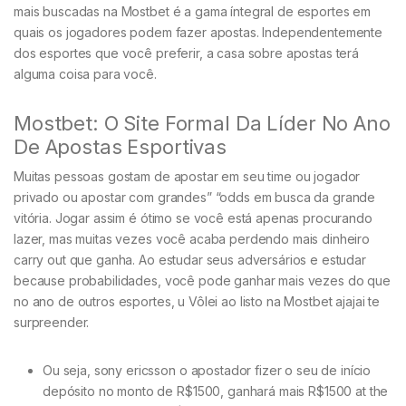
mais buscadas na Mostbet é a gama íntegral de esportes em
quais os jogadores podem fazer apostas. Independentemente
dos esportes que você preferir, a casa sobre apostas terá
alguma coisa para você.
Mostbet: O Site Formal Da Líder No Ano
De Apostas Esportivas
Muitas pessoas gostam de apostar em seu time ou jogador
privado ou apostar com grandes” “odds em busca da grande
vitória. Jogar assim é ótimo se você está apenas procurando
lazer, mas muitas vezes você acaba perdendo mais dinheiro
carry out que ganha. Ao estudar seus adversários e estudar
because probabilidades, você pode ganhar mais vezes do que
no ano de outros esportes, u Vôlei ao listo na Mostbet ajajai te
surpreender.
Ou seja, sony ericsson o apostador fizer o seu de início
depósito no monto de R$1500, ganhará mais R$1500 at the