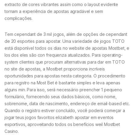
extracto de cores vibrantes assim como o layout evidente
tornam a experiência de apostas agradável e sem
complicações.
Tem cependant de 3 mil jogos, além de opções de cependant
de 20 esportes para apostar. Uma variedade de jogos TOTO
está disponível todos os dias no website de apostas Mostbet, e
los dos eles são con frequenza atualizados. Para operating-
system clientes que procuram alternativas para dar em TOTO
no site de apostas, a Mostbet proporciona incríveis
oportunidades para apostas nesta categoria. O procedimento
para registro na Most Bet é bastante simples e leva apenas
alguns min. Para isso, será necessário preencher 1 pequeno
formulário, fornecendo seus dados básicos, como nome,
sobrenome, data de nascimento, endereço de email-based etc.
Quando o registro estiver concluído, você poderá começar a
jogar teus jogos favoritos elizabeth apostar em eventos
esportivos, aproveitando todos os benefícios weil Mostbet
Casino.