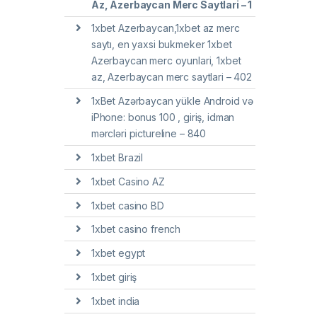
Az, Azerbaycan Merc Saytlari – 1
1xbet Azerbaycan,1xbet az merc
saytı, en yaxsi bukmeker 1xbet
Azerbaycan merc oyunlari, 1xbet
az, Azerbaycan merc saytlari – 402
1xBet Azərbaycan yükle Android və
iPhone: bonus 100 , giriş, idman
mərcləri pictureline – 840
1xbet Brazil
1xbet Casino AZ
1xbet casino BD
1xbet casino french
1xbet egypt
1xbet giriş
1xbet india