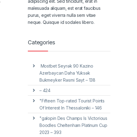
adipiscing elit. Sed tincidunt, erat in
r
malesuada aliquam, est erat faucibus
purus, eget viverra nulla sem vitae
neque. Quisque id sodales libero.
Categories
️ Mostbet Seyrək 90 Kazino
Azerbaycan Daha Yüksək
Bukmeyker Rəsmi Sayt – 138
– 424
"Fifteen Top-rated Tourist Points
Of Interest In Thessaloniki – 146
"galopin Des Champs Is Victorious
Boodles Cheltenham Platinum Cup
2023 – 393