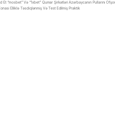
d Et “mosbet” Və “1xbet” Qumar Şirkətləri Azərbaycanın Pullarını Ofşo
nasi Elliklə Təsdiqlənmiş Və Test Edilmiş Praktik