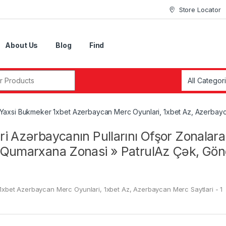
Store Locator
About Us
Blog
Find
r:
 Yaxsi Bukmeker 1xbet Azerbaycan Merc Oyunlari, 1xbet Az, Azerbayca
i Azərbaycanın Pullarını Ofşor Zonalara
n Qumarxana Zonasi » PatrulAz Çək, Gön
1xbet Azerbaycan Merc Oyunlari, 1xbet Az, Azerbaycan Merc Saytlari - 1