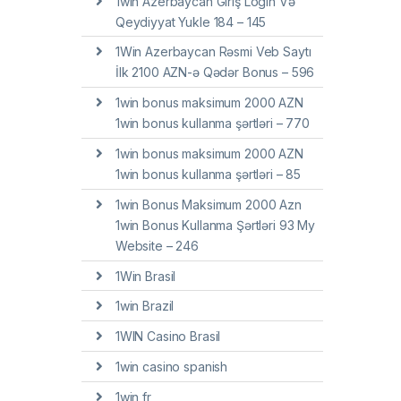
1win Azerbaycan Giriş Login Və
Qeydiyyat Yukle 184 – 145
1Win Azerbaycan Rəsmi Veb Saytı
İlk 2100 AZN-ə Qədər Bonus – 596
1win bonus maksimum 2000 AZN
1win bonus kullanma şərtləri – 770
1win bonus maksimum 2000 AZN
1win bonus kullanma şərtləri – 85
1win Bonus Maksimum 2000 Azn
1win Bonus Kullanma Şərtləri 93 My
Website – 246
1Win Brasil
1win Brazil
1WIN Casino Brasil
1win casino spanish
1win fr