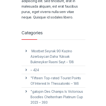
adipiscing elit. Sed tincidunt, erat in
malesuada aliquam, est erat faucibus
purus, eget viverra nulla sem vitae
neque. Quisque id sodales libero.
Categories
️ Mostbet Seyrək 90 Kazino
Azerbaycan Daha Yüksək
Bukmeyker Rəsmi Sayt – 138
– 424
"Fifteen Top-rated Tourist Points
Of Interest In Thessaloniki – 146
"galopin Des Champs Is Victorious
Boodles Cheltenham Platinum Cup
2023 – 393