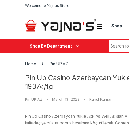
Skip to navigation
Skip to content
Welcome to Yajnas Store
Shop
Search fo
Shop By Department
Home
Pin UP AZ
Pin Up Casino Azerbaycan Yukl
1937</tg
Pin UP AZ
March 13, 2023
Rahul Kumar
Pin Up Casino Azerbaycan Yukle Apk As Well As əlan Α Σ 
istifadəçiyə xüsusi bonus hesabına köçürüləcək. Content