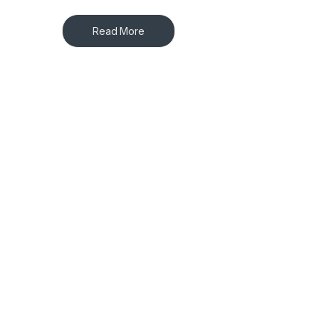
Read More