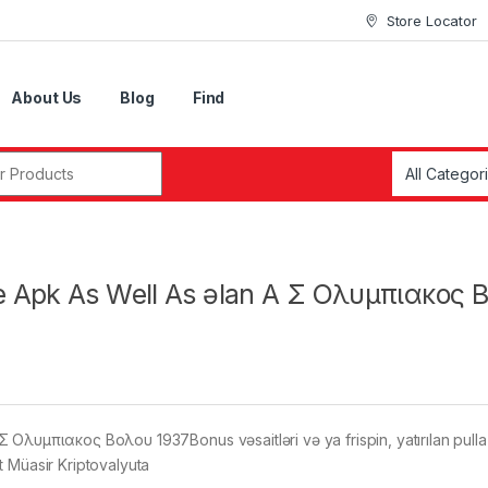
Store Locator
About Us
Blog
Find
r:
e Apk As Well As əlan Α Σ Ολυμπιακος 
Ολυμπιακος Βολου 1937Bonus vəsaitləri və ya frispin, yatırılan pulla 
 Müasir Kriptovalyuta