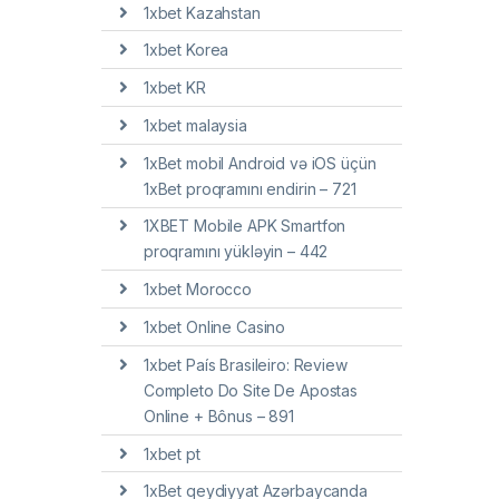
1xbet Kazahstan
1xbet Korea
1xbet KR
1xbet malaysia
1xBet mobil Android və iOS üçün
1xBet proqramını endirin – 721
1XBET Mobile APK Smartfon
proqramını yükləyin – 442
1xbet Morocco
1xbet Online Casino
1xbet País Brasileiro: Review
Completo Do Site De Apostas
Online + Bônus – 891
1xbet pt
1xBet qeydiyyat Azərbaycanda