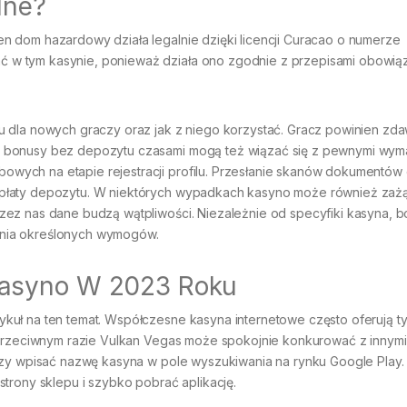
lne?
n dom hazardowy działa legalnie dzięki licencji Curacao o numerze
 w tym kasynie, ponieważ działa ono zgodnie z przepisami obowią
u dla nowych graczy oraz jak z niego korzystać. Gracz powinien zd
e bonusy bez depozytu czasami mogą też wiązać się z pewnymi wym
wych na etapie rejestracji profilu. Przesłanie skanów dokumentów
ypłaty depozytu. W niektórych wypadkach kasyno może również zaż
zez nas dane budzą wątpliwości. Niezależnie od specyfiki kasyna, 
enia określonych wymogów.
Kasyno W 2023 Roku
uł na ten temat. Współczesne kasyna internetowe często oferują tyl
W przeciwnym razie Vulkan Vegas może spokojnie konkurować z innym
rczy wpisać nazwę kasyna w pole wyszukiwania na rynku Google Play
trony sklepu i szybko pobrać aplikację.