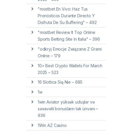
"mostbet En Vivo: Haz Tus
Pronósticos Durante Directo Y
Disfruta De Su Buffering" – 492
"mostbet Review It Top Online
Sports Betting Site In Italia" – 396
"odkryj Emocje Związane Z Grami
Online – 179
10+ Best Crypto Wallets For March
2025 – 523
16 Slottica Się Nie – 685
1w
1win Aviator yüksək uduşlar və
səxavətli bonusların tək ünvanı –
936
1Win AZ Casino