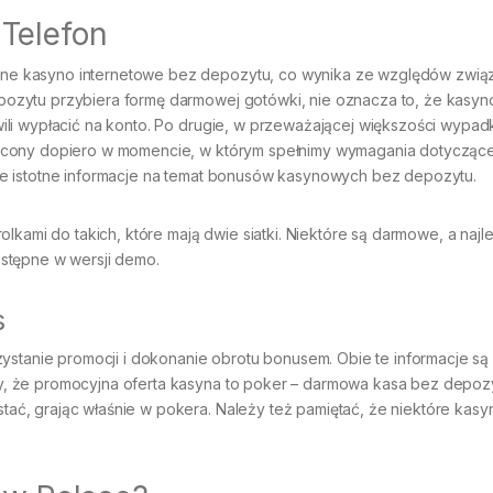
Telefon
ne kasyno internetowe bez depozytu, co wynika ze względów zwią
ozytu przybiera formę darmowej gotówki, nie oznacza to, że kasyno
ili wypłacić na konto. Po drugie, w przeważającej większości wypad
łacony dopiero w momencie, w którym spełnimy wymagania dotycząc
ie istotne informacje na temat bonusów kasynowych bez depozytu.
olkami do takich, które mają dwie siatki. Niektóre są darmowe, a naj
stępne w wersji demo.
s
zystanie promocji i dokonanie obrotu bonusem. Obie te informacje są
, że promocyjna oferta kasyna to poker – darmowa kasa bez depoz
ć, grając właśnie w pokera. Należy też pamiętać, że niektóre kasyn
.