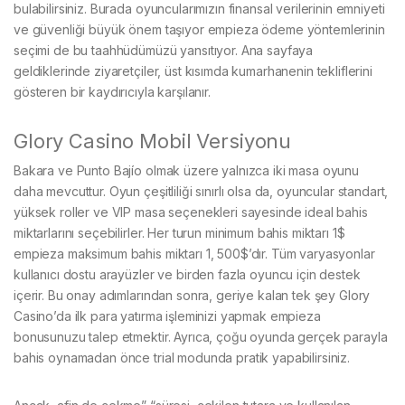
bulabilirsiniz. Burada oyuncularımızın finansal verilerinin emniyeti
ve güvenliği büyük önem taşıyor empieza ödeme yöntemlerinin
seçimi de bu taahhüdümüzü yansıtıyor. Ana sayfaya
geldiklerinde ziyaretçiler, üst kısımda kumarhanenin tekliflerini
gösteren bir kaydırıcıyla karşılanır.
Glory Casino Mobil Versiyonu
Bakara ve Punto Bajío olmak üzere yalnızca iki masa oyunu
daha mevcuttur. Oyun çeşitliliği sınırlı olsa da, oyuncular standart,
yüksek roller ve VIP masa seçenekleri sayesinde ideal bahis
miktarlarını seçebilirler. Her turun minimum bahis miktarı 1$
empieza maksimum bahis miktarı 1, 500$’dır. Tüm varyasyonlar
kullanıcı dostu arayüzler ve birden fazla oyuncu için destek
içerir. Bu onay adımlarından sonra, geriye kalan tek şey Glory
Casino’da ilk para yatırma işleminizi yapmak empieza
bonusunuzu talep etmektir. Ayrıca, çoğu oyunda gerçek parayla
bahis oynamadan önce trial modunda pratik yapabilirsiniz.