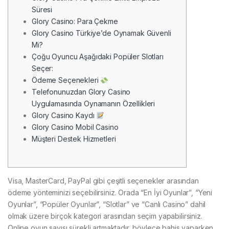
Süresi
Glory Casino: Para Çekme
Glory Casino Türkiye’de Oynamak Güvenli
Mi?
Çoğu Oyuncu Aşağıdaki Popüler Slotları
Seçer:
Ödeme Seçenekleri
Telefonunuzdan Glory Casino
Uygulamasında Oynamanın Özellikleri
Glory Casino Kaydı
Glory Casino Mobil Casino
Müşteri Destek Hizmetleri
Visa, MasterCard, PayPal gibi çeşitli seçenekler arasından
ödeme yönteminizi seçebilirsiniz. Orada “En İyi Oyunlar”, “Yeni
Oyunlar”, “Popüler Oyunlar”, “Slotlar” ve “Canlı Casino” dahil
olmak üzere birçok kategori arasından seçim yapabilirsiniz.
Online oyun sayısı sürekli artmaktadır, böylece bahis yaparken