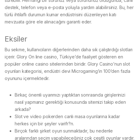
sürebilir. Herhangi bir sorunuz veya sorununuz olduğunda, canlı
destek, telefon veya e-posta yoluyla yardım alabilirsiniz. Bu, her
türlü ihtilaflı durumun kumar endüstrisini düzenleyen katı
mevzuata göre ele alınacağını garanti eder.
Eksiler
Bu sekme, kullanıcıların diğerlerinden daha sık çalıştırdığı slotları
içerir. Glory On line casino, Türkiye’de faaliyet gösteren en
popüler online casino sitelerinden biridir. Glory Casino’nun slot
oyunları kategorisi, endüstri devi Microgaming’in 100’den fazla
oyununu içermektedir.
Birkaç önemli uyarımızı yaptıktan sonrasında girişlerinizi
nasıl yapmanız gerektiği konusunda sitemizi takip eden
arkada?
Slot ve video pokerden canlı masa oyunlarına kadar
herkes için bir şeyler varifr?n.
Birçok farklı şirket oyun sunmaktadır, bu nedenle
aralarından seçim yapabileceğiniz çok çeşitli oyunlar vardır.