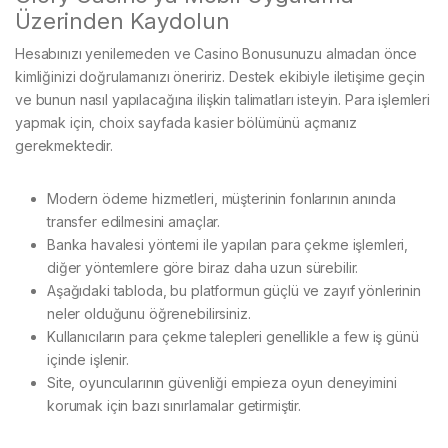
Üzerinden Kaydolun
Hesabınızı yenilemeden ve Casino Bonusunuzu almadan önce
kimliğinizi doğrulamanızı öneririz. Destek ekibiyle iletişime geçin
ve bunun nasıl yapılacağına ilişkin talimatları isteyin. Para işlemleri
yapmak için, choix sayfada kasier bölümünü açmanız
gerekmektedir.
Modern ödeme hizmetleri, müşterinin fonlarının anında
transfer edilmesini amaçlar.
Banka havalesi yöntemi ile yapılan para çekme işlemleri,
diğer yöntemlere göre biraz daha uzun sürebilir.
Aşağıdaki tabloda, bu platformun güçlü ve zayıf yönlerinin
neler olduğunu öğrenebilirsiniz.
Kullanıcıların para çekme talepleri genellikle a few iş günü
içinde işlenir.
Site, oyuncularının güvenliği empieza oyun deneyimini
korumak için bazı sınırlamalar getirmiştir.