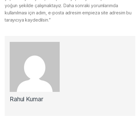
yoğun şekilde çalışmaktayız. Daha sonraki yorumlarımda
kullanılması için adım, e-posta adresim empieza site adresim bu
tarayıcıya kaydedilsin.”
Rahul Kumar