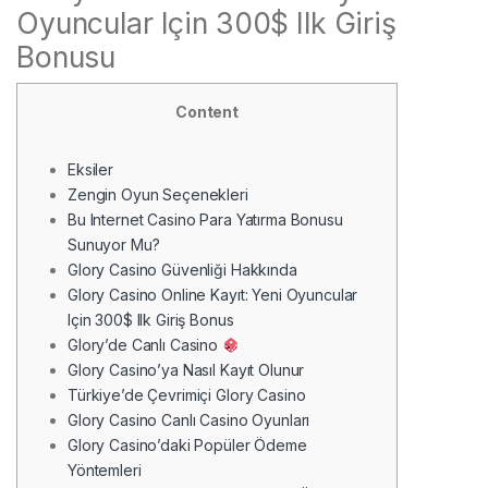
Oyuncular Için 300$ Ilk Giriş
Bonusu
Content
Eksiler
Zengin Oyun Seçenekleri
Bu Internet Casino Para Yatırma Bonusu
Sunuyor Mu?
Glory Casino Güvenliği Hakkında
Glory Casino Online Kayıt: Yeni Oyuncular
Için 300$ Ilk Giriş Bonus
Glory’de Canlı Casino
Glory Casino’ya Nasıl Kayıt Olunur
Türkiye’de Çevrimiçi Glory Casino
Glory Casino Canlı Casino Oyunları
Glory Casino’daki Popüler Ödeme
Yöntemleri