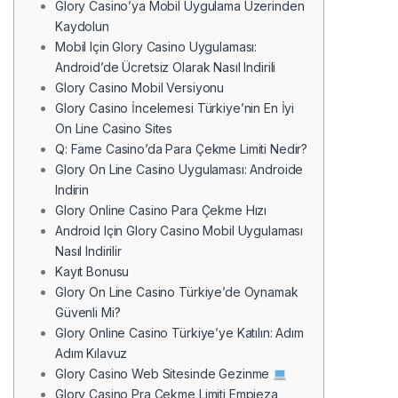
Glory Casino’ya Mobil Uygulama Üzerinden
Kaydolun
Mobil Için Glory Casino Uygulaması:
Android’de Ücretsiz Olarak Nasıl Indirili
Glory Casino Mobil Versiyonu
Glory Casino İncelemesi Türkiye’nin En İyi
On Line Casino Sites
Q: Fame Casino’da Para Çekme Limiti Nedir?
Glory On Line Casino Uygulaması: Androide
Indirin
Glory Online Casino Para Çekme Hızı
Android Için Glory Casino Mobil Uygulaması
Nasıl Indirilir
Kayıt Bonusu
Glory On Line Casino Türkiye’de Oynamak
Güvenli Mi?
Glory Online Casino Türkiye’ye Katılın: Adım
Adım Kılavuz
Glory Casino Web Sitesinde Gezinme
Glory Casino Pra Çekme Limiti Empieza