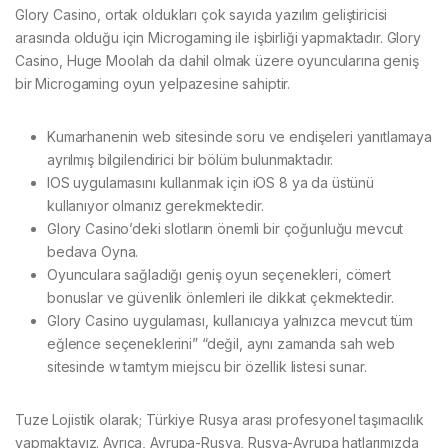
Glory Casino, ortak oldukları çok sayıda yazılım geliştiricisi
arasında olduğu için Microgaming ile işbirliği yapmaktadır. Glory
Casino, Huge Moolah da dahil olmak üzere oyuncularına geniş
bir Microgaming oyun yelpazesine sahiptir.
Kumarhanenin web sitesinde soru ve endişeleri yanıtlamaya
ayrılmış bilgilendirici bir bölüm bulunmaktadır.
IOS uygulamasını kullanmak için iOS 8 ya da üstünü
kullanıyor olmanız gerekmektedir.
Glory Casino’deki slotların önemli bir çoğunluğu mevcut
bedava Oyna.
Oyunculara sağladığı geniş oyun seçenekleri, cömert
bonuslar ve güvenlik önlemleri ile dikkat çekmektedir.
Glory Casino uygulaması, kullanıcıya yalnızca mevcut tüm
eğlence seçeneklerini” “değil, aynı zamanda sah web
sitesinde w tamtym miejscu bir özellik listesi sunar.
Tuze Lojistik olarak; Türkiye Rusya arası profesyonel taşımacılık
yapmaktayız. Ayrıca, Avrupa-Rusya, Rusya-Avrupa hatlarımızda