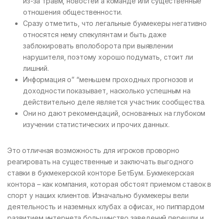
из-за травм, новостей а команде или существенные
отношения общественности.
Сразу отметить, что легальные букмекеры негативно
относятся нему спекулянтам и быть даже
заблокировать вполоборота при выявлении
нарушителя, поэтому хорошо подумать, стоит ли
лишний.
Информация о” “меньшем проходных прогнозов и
доходности показывает, насколько успешным на
действительно деле является участник сообщества.
Они но дают рекомендаций, основанных на глубоком
изучении статистических и прочих данных.
Это отличная возможность для игроков проворно
реагировать на существенные и заключать выгодного
ставки в букмекерской конторе БетБум. Букмекерская
контора – как компания, которая обстоят приемом ставок в
спорт у наших клиентов. Изначально букмекеры вели
деятельность и наземных клубах а офисах, но пиппардом
развитием интернета большинство заведений перешли и