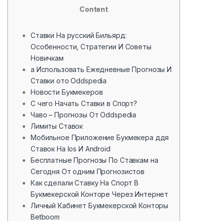
Content
Ставки На русский Бильярд:
Особенности, Стратегии И Советы
Новичкам
а Использовать Ежедневные Прогнозы И
Ставки ото Oddspedia
Новости Букмекеров
С чего Начать Ставки в Спорт?
Чаво – Прогнозы От Oddspedia
Лимиты Ставок
Мобильное Приложение Букмекера ддя
Ставок На Ios И Android
Бесплатные Прогнозы По Ставкам на
Сегодня От одним Прогнозистов
Как сделали Ставку На Спорт В
Букмекерской Конторе Через Интернет
Личный Кабинет Букмекерской Конторы
Betboom