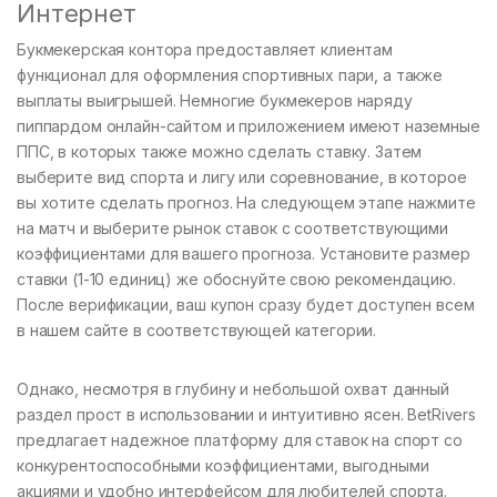
Интернет
Букмекерская контора предоставляет клиентам
функционал для оформления спортивных пари, а также
выплаты выигрышей. Немногие букмекеров наряду
пиппардом онлайн-сайтом и приложением имеют наземные
ППС, в которых также можно сделать ставку. Затем
выберите вид спорта и лигу или соревнование, в которое
вы хотите сделать прогноз. На следующем этапе нажмите
на матч и выберите рынок ставок с соответствующими
коэффициентами для вашего прогноза. Установите размер
ставки (1-10 единиц) же обоснуйте свою рекомендацию.
После верификации, ваш купон сразу будет доступен всем
в нашем сайте в соответствующей категории.
Однако, несмотря в глубину и небольшой охват данный
раздел прост в использовании и интуитивно ясен. BetRivers
предлагает надежное платформу для ставок на спорт со
конкурентоспособными коэффициентами, выгодными
акциями и удобно интерфейсом для любителей спорта.