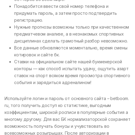
Понадобится ввести свой номер телефона и
придумать пароль, а затем просто подтвердить
регистрацию.
Нужные прогнозы возможны только при качественном
предматчевом анализе, а в незнакомых спортивных
дисциплинах сделать грамотный разбор невозможно.
Все данные обновляются моментально, время смены
котировок и сайте бк.
Ставки на официальном сайте нашей букмекерской
конторы — как способ испытать удачу, ощутить азарт
ставок на спорт всяком время просмотра спортивного
события и зарядиться адреналином!
Используйте логин и пароль от основного сайта – betboom.
ru, того получить доступ ко статистике, выгодным
коэффициентам, широкой росписи в популярные события а
многому другому. Для вас БК нормализаторской сохраняет
возможность получать бонусы и учувствовать во
всевозможных розыгрышах. После авторизации в