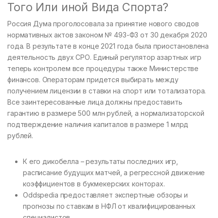
Того Или иной Вида Спорта?
Россия Дума проголосовала за принятие нового сводов
нормативных актов законом № 493-ФЗ от 30 декабря 2020
года. В результате в конце 2021 года была приостановлена
деятельность двух СРО. Единый регулятор азартных игр
теперь контролем все процедуры также Министерстве
финансов. Операторам придется выбирать между
получением лицензии в ставки на спорт или тотализатора.
Все заинтересованные лица должны предоставить
гарантию в размере 500 млн рублей, а нормализаторской
подтверждение наличия капиталов в размере 1 млрд
рублей.
К его дикобелла – результаты последних игр,
расписание будущих матчей, а регрессной движение
коэффициентов в букмекерских конторах.
Oddspedia предоставляет экспертные обзоры и
прогнозы по ставкам в НФЛ от квалифицированных
специалистов.