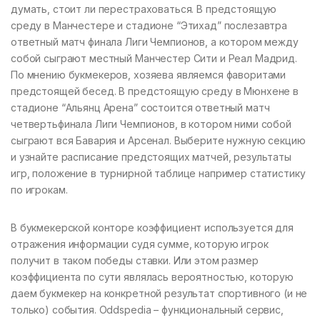
думать, стоит ли перестраховаться. В предстоящую
среду в Манчестере и стадионе “Этихад” послезавтра
ответный матч финала Лиги Чемпионов, а котором между
собой сыграют местный Манчестер Сити и Реал Мадрид.
По мнению букмекеров, хозяева являемся фаворитами
предстоящей бесед. В предстоящую среду в Мюнхене в
стадионе “Альянц Арена” состоится ответный матч
четвертьфинала Лиги Чемпионов, в котором ними собой
сыграют вся Бавария и Арсенал. Выберите нужную секцию
и узнайте расписание предстоящих матчей, результаты
игр, положение в турнирной таблице например статистику
по игрокам.
В букмекерской конторе коэффициент используется для
отражения информации судя сумме, которую игрок
получит в таком победы ставки. Или этом размер
коэффициента по сути являлась вероятностью, которую
даем букмекер на конкретной результат спортивного (и не
только) события. Oddspedia – функциональный сервис,