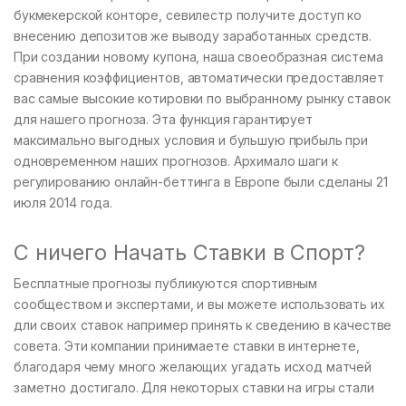
букмекерской конторе, севилестр получите доступ ко
внесению депозитов же выводу заработанных средств.
При создании новому купона, наша своеобразная система
сравнения коэффициентов, автоматически предоставляет
вас самые высокие котировки по выбранному рынку ставок
для нашего прогноза. Эта функция гарантирует
максимально выгодных условия и бульшую прибыль при
одновременном наших прогнозов. Архимало шаги к
регулированию онлайн-беттинга в Европе были сделаны 21
июля 2014 года.
С ничего Начать Ставки в Спорт?
Бесплатные прогнозы публикуются спортивным
сообществом и экспертами, и вы можете использовать их
дли своих ставок например принять к сведению в качестве
совета. Эти компании принимаете ставки в интернете,
благодаря чему много желающих угадать исход матчей
заметно достигало. Для некоторых ставки на игры стали