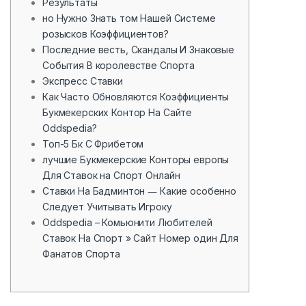
Результаты
но Нужно Знать том Нашей Системе
розысков Коэффициентов?
Последние весть, Скандалы И Знаковые
События В королевстве Спорта
Экспресс Ставки
Как Часто Обновляются Коэффициенты
Букмекерских Контор На Сайте
Oddspedia?
Топ-5 Бк С Фрибетом
лучшие Букмекерские Конторы европы
Для Ставок на Спорт Онлайн
Ставки На Бадминтон ― Какие особенно
Следует Учитывать Игроку
Oddspedia – Комьюнити Любителей
Ставок На Спорт » Сайт Номер один Для
Фанатов Спорта