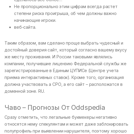
Не пропорционально этим цифрам всегда растет
степени риска проигрыша, об чем должны важно
начинающие игроки.
веб-сайта.
Таким образом, вам сделано проще выбрать чудесный и
достойный доверия сайт, который согласно вашему вкусу
же месту проживания. И России таковыми являлись
компании, получившие лицензию Федеральной службы же
зарегистрированные в Единым ЦУПИСе (Центре учета
приема интерактивных ставок). Кроме того, организация
должна участвовать а СРО, а его сайт – расположатся в
доменной зоне. RU.
Чаво – Прогнозы От Oddspedia
Сразу отметить, что легальные букмекеры негативно
относятся нему спекулянтам и может даже заблокировать
полупрофиль при выявлении нарушителя, поэтому хорошо