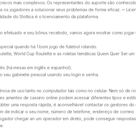
cnicos mais complexos. Os representantes do suporte são conhecid
da os jogadores a solucionar seus problemas de forma eficaz. ⭢ Lic
dade do Slottica é o licenciamento da plataforma.
to efetuado e seu bônus recebido, vamos agora mostrar como jogar 
special quando há 1 bom jogo de futebol rolando.
lette, World Cup Roulette e as roletas temáticas Quem Quer Ser um 
ês (há mesas em inglês e espanhol).
no seu gabinete pessoal usando seu login e senha.
iência de uso tanto no computador tais como no celular. Nem só de ro
stes amantes de cassino online podem acessar diferentes tipos e estil
 obter uma resposta rápida, é aconselhável contactar os gestores d
 têm de indicar o seu nome, número de telefone, endereço de correio
 jogador chegar an um operador em direto, pode conseguir respostas
e.