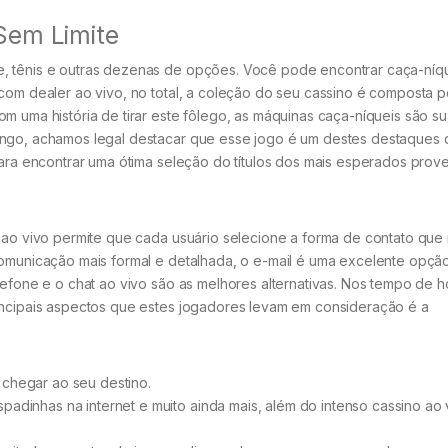
Sem Limite
, tênis e outras dezenas de opções. Você pode encontrar caça-níqu
com dealer ao vivo, no total, a coleção do seu cassino é composta p
m uma história de tirar este fôlego, as máquinas caça-níqueis são s
ingo, achamos legal destacar que esse jogo é um destes destaques
 para encontrar uma ótima seleção do títulos dos mais esperados pro
t ao vivo permite que cada usuário selecione a forma de contato que
comunicação mais formal e detalhada, o e-mail é uma excelente opção
lefone e o chat ao vivo são as melhores alternativas. Nos tempo de h
incipais aspectos que estes jogadores levam em consideração é a
 chegar ao seu destino.
spadinhas na internet e muito ainda mais, além do intenso cassino ao