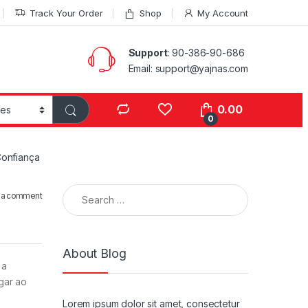
Track Your Order
Shop
My Account
Support
: 90-386-90-686
Email: support@yajnas.com
0.00
0
Confiança
Search for:
 a comment
About Blog
 a
gar ao
Lorem ipsum dolor sit amet, consectetur