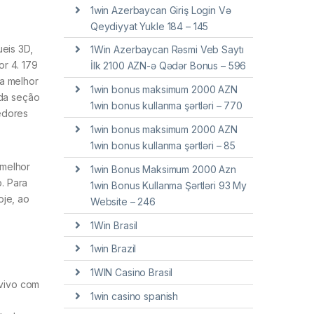
1win Azerbaycan Giriş Login Və
Qeydiyyat Yukle 184 – 145
eis 3D,
1Win Azerbaycan Rəsmi Veb Saytı
or 4. 179
İlk 2100 AZN-ə Qədər Bonus – 596
ua melhor
1win bonus maksimum 2000 AZN
 da seção
1win bonus kullanma şərtləri – 770
vedores
1win bonus maksimum 2000 AZN
1win bonus kullanma şərtləri – 85
 melhor
1win Bonus Maksimum 2000 Azn
. Para
1win Bonus Kullanma Şərtləri 93 My
oje, ao
Website – 246
1Win Brasil
1win Brazil
1WIN Casino Brasil
 vivo com
1win casino spanish