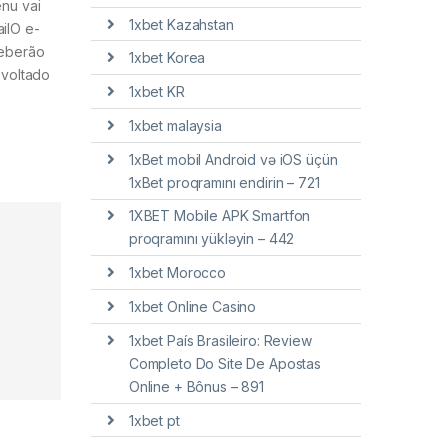
nu vai
1xbet Kazahstan
ilO e-
ceberão
1xbet Korea
 voltado
1xbet KR
1xbet malaysia
1xBet mobil Android və iOS üçün
1xBet proqramını endirin – 721
1XBET Mobile APK Smartfon
proqramını yükləyin – 442
1xbet Morocco
1xbet Online Casino
1xbet País Brasileiro: Review
Completo Do Site De Apostas
Online + Bônus – 891
1xbet pt