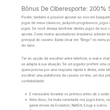
Bônus De Ciberesporte: 200% 
Porém, também é possível apostar ao vivo em basquete
jogos de mesa clássicos, jackpots progressivos, jogos 
jogos. Se você deseja desfrutar destes jogos de eca co
aposta. Como muitos apostadores brasileiros adoram b
principal do cassino. Basta clicar em “Bingo” no menu
do ramo.
Ter an opção de escolher entre telefone, e-mail e cha
se adapta à sua situação. Se um jogador preferir uma 
quem precisa por uma resposta rápida e direta, este te
escolher uma plataforma de cassino on-line, um dos pr
confiabilidade.
É necessário levantar os prémios antes de o avião
Além disso, há muita variedade nos jogos keno, ra
game shows da Evolution, NetEnt, Ezugi e outros.