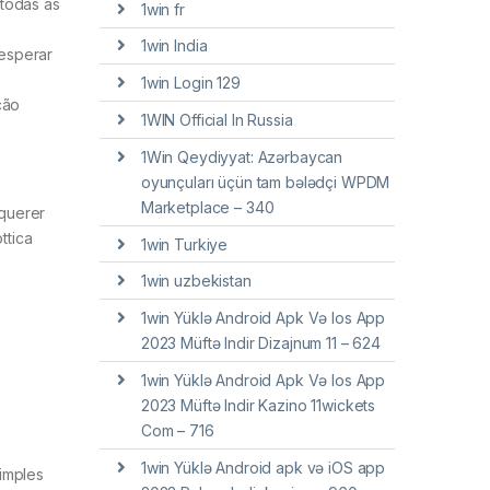
 todas as
1win fr
1win India
 esperar
1win Login 129
ção
1WIN Official In Russia
1Win Qeydiyyat: Azərbaycan
oyunçuları üçün tam bələdçi WPDM
Marketplace – 340
 querer
ttica
1win Turkiye
1win uzbekistan
1win Yüklə Android Apk Və Ios App
2023 Müftə Indir Dizajnum 11 – 624
1win Yüklə Android Apk Və Ios App
2023 Müftə Indir Kazino 11wickets
Com – 716
1win Yüklə Android apk və iOS app
imples