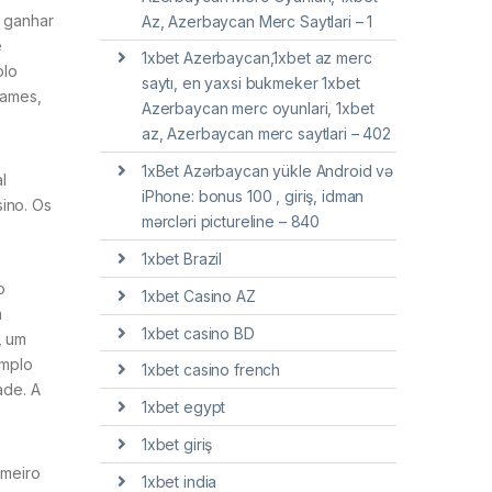
o ganhar
Az, Azerbaycan Merc Saytlari – 1
e
1xbet Azerbaycan,1xbet az merc
olo
saytı, en yaxsi bukmeker 1xbet
games,
Azerbaycan merc oyunlari, 1xbet
az, Azerbaycan merc saytlari – 402
1xBet Azərbaycan yükle Android və
l
iPhone: bonus 100 , giriş, idman
ino. Os
mərcləri pictureline – 840
1xbet Brazil
o
1xbet Casino AZ
á
1xbet casino BD
, um
amplo
1xbet casino french
ade. A
1xbet egypt
1xbet giriş
imeiro
1xbet india