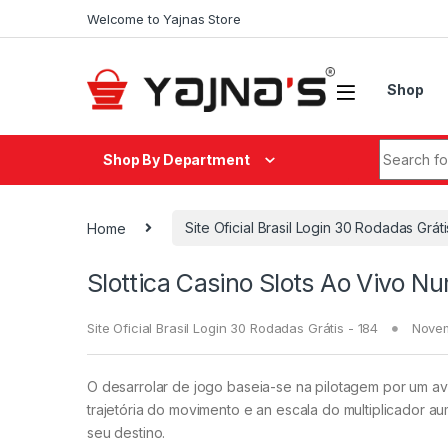
Skip to navigation
Skip to content
Welcome to Yajnas Store
Shop
Search fo
Shop By Department
Home
Site Oficial Brasil Login 30 Rodadas Gráti
Slottica Casino Slots Ao Vivo Nu
Site Oficial Brasil Login 30 Rodadas Grátis - 184
Novem
O desarrolar de jogo baseia-se na pilotagem por um 
trajetória do movimento e an escala do multiplicador a
seu destino.