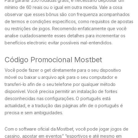
Para garantir 250 rodadas grátis, é necessário depositar um
mínimo de 60 reais ou o igual em outra moeda. Vale a cosa
observar que esses bônus são con frequenza acompanhados
de termos e condições específicos, como requisitos de apostas
ou restrições de jogos. Recomendo enfaticamente que você
analise cuidadosamente esses detalhes para incrementar os
benefícios electronic evitar possíveis mal-entendidos.
Código Promocional Mostbet
Você pode fazer o get diretamente para o seu dispositivo
móvel ou baixar u arquivo apk para o seu computador e
transferi-lo afin de o seu telefone por qualquer método
disponível. Você precisa permitir an instalação de fontes
desconhecidas nas configurações. O português está
actualidad, e a tradução das páginas afin de o português é
precisa e sem ambiguidades.
Com o software oficial da Mostbet, você pode jogar jogos de
cassino, apostar em eventos” “esportivos e até mesmo em