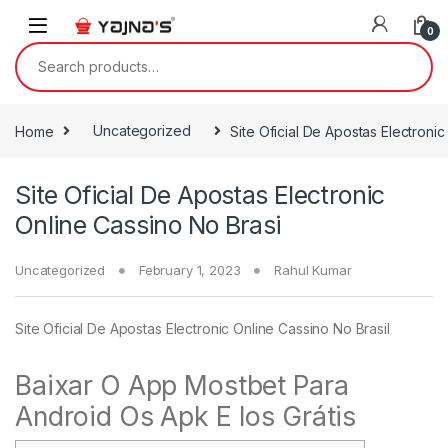
Skip to navigation
Skip to content
0
Search for:
Home
Uncategorized
Site Oficial De Apostas Electroni
Site Oficial De Apostas Electronic
Online Cassino No Brasi
Uncategorized
February 1, 2023
Rahul Kumar
Site Oficial De Apostas Electronic Online Cassino No Brasil
Baixar O App Mostbet Para
Android Os Apk E Ios Grátis