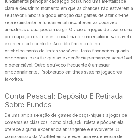
fundamental principar cada jogo possuindo uma mentalidade
clara e desistir no momento em que as chances não estiverem a
seu favor. Embora a good emoção dos games de azar on-line
seja estimulante, é fundamental reconhecer as possíveis
armadilhas o qual podem surgir. O vício em jogos de azar é uma
preocupação real e é essencial manter um equilíbrio saudável e
exercer o autocontrole. Acredito firmemente no
estabelecimento de limites razoáveis, tanto financeiros quanto
emocionais, para fiar que an experiência permaneça agradável
e gerenciável. Outro equívoco frequente é arriesgar
emocionalmente,” “sobretudo em times systems jogadores
favoritos.
Conta Pessoal: Depósito E Retirada
Sobre Fundos
De uma ampla seleção de games de caça-níqueis a jogos de
comensales clássicos, como blackjack, roleta e pôquer, ela
oferece alguma experiência abrangente e envolvente. O
compromisso da MostBet em oferecer uma experiência de