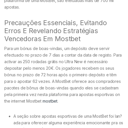
plataforma de uma MostBet, são efetuadas mais de 700 mil
apostas.
Precauções Essenciais, Evitando
Erros E Revelando Estratégias
Vencedoras Em Mostbet
Para um bónus de boas-vindas, um depósito deve servir
efectuado no prazo de 7 dias a contar da data de registo. Para
activar as 250 rodadas grátis no Ultra New é necessário
depositar pelo menos 20€. Os jogadores recebem os seus
bónus no prazo de 72 horas após o primeiro depósito e têm
para o apostar 62 vezes. A MostBet oferece aos compradores
pacotes de bônus de boas-vindas quando eles se cadastram
pela primeira vez nesta plataforma para apostas esportivas on
the internet Mostbet
mostbet
.
A seção sobre apostas esportivas de uma MostBet foi lan?
ada para oferecer alguma experiência emocionante pra os