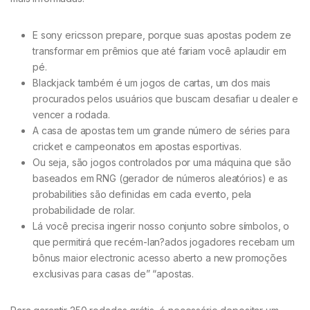
E sony ericsson prepare, porque suas apostas podem ze
transformar em prêmios que até fariam você aplaudir em
pé.
Blackjack também é um jogos de cartas, um dos mais
procurados pelos usuários que buscam desafiar u dealer e
vencer a rodada.
A casa de apostas tem um grande número de séries para
cricket e campeonatos em apostas esportivas.
Ou seja, são jogos controlados por uma máquina que são
baseados em RNG (gerador de números aleatórios) e as
probabilities são definidas em cada evento, pela
probabilidade de rolar.
Lá você precisa ingerir nosso conjunto sobre símbolos, o
que permitirá que recém-lan?ados jogadores recebam um
bônus maior electronic acesso aberto a new promoções
exclusivas para casas de” “apostas.