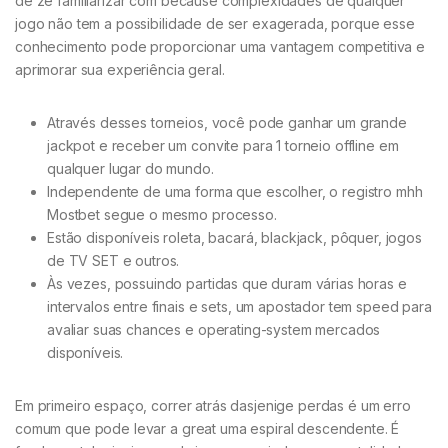
de ze familiarizar com because complexidades de qualquer
jogo não tem a possibilidade de ser exagerada, porque esse
conhecimento pode proporcionar uma vantagem competitiva e
aprimorar sua experiência geral.
Através desses torneios, você pode ganhar um grande
jackpot e receber um convite para 1 torneio offline em
qualquer lugar do mundo.
Independente de uma forma que escolher, o registro mhh
Mostbet segue o mesmo processo.
Estão disponíveis roleta, bacará, blackjack, pôquer, jogos
de TV SET e outros.
Às vezes, possuindo partidas que duram várias horas e
intervalos entre finais e sets, um apostador tem speed para
avaliar suas chances e operating-system mercados
disponíveis.
Em primeiro espaço, correr atrás dasjenige perdas é um erro
comum que pode levar a great uma espiral descendente. É