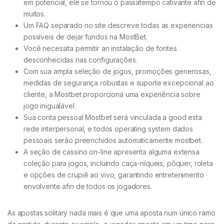
em potencial, ele se tornou o passatempo cativante afin de
muitos.
Um FAQ separado no site descreve todas as experiencias
possíveis de dejar fundos na MostBet.
Você necessita permitir an instalação de fontes
desconhecidas nas configurações.
Com sua ampla seleção de jogos, promoções generosas,
medidas de segurança robustas e suporte excepcional ao
cliente, a Mostbet proporciona uma experiência sobre
jogo inigualável.
Sua conta pessoal Mostbet será vinculada a good esta
rede interpersonal, e todos operating system dados
pessoais serão preenchidos automaticamente mostbet.
A seção de cassino on-line apresenta alguma extensa
coleção para jogos, incluindo caça-níqueis, pôquer, roleta
e opções de crupiê ao vivo, garantindo entretenimento
envolvente afin de todos os jogadores.
As apostas solitary nada mais é que uma aposta num único ramo