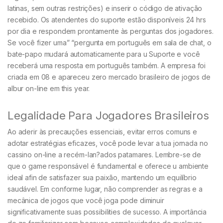
latinas, sem outras restrições) e inserir o código de ativação
recebido. Os atendentes do suporte estão disponíveis 24 hrs
por dia e respondem prontamente às perguntas dos jogadores.
Se você fizer uma” “pergunta em português em sala de chat, o
bate-papo mudará automaticamente para u Suporte e você
receberá uma resposta em português também. A empresa foi
criada em 08 e apareceu zero mercado brasileiro de jogos de
albur on-line em this year.
Legalidade Para Jogadores Brasileiros
Ao aderir às precauções essenciais, evitar erros comuns e
adotar estratégias eficazes, você pode levar a tua jornada no
cassino on-line a recém-lan?ados patamares. Lembre-se de
que o game responsável é fundamental e oferece u ambiente
ideal afin de satisfazer sua paixão, mantendo um equilíbrio
saudável. Em conforme lugar, não comprender as regras e a
mecânica de jogos que você joga pode diminuir
significativamente suas possibilities de sucesso. A importância