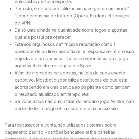
entusiastas perform esporte.
Para isto, é necessário utilizar um navegador com modo”
“sobre economia de tráfego (Opera, Firefox) et serviços
de VPN.
Dá só uma olhada na quantidade sobre jogos e apostas
que ela possui pra oferecer.
Estamos orgulhosos da” “nossa reputação como 1
operador de on line casino fiável e responsável, e o nosso
objectivo é proporcionar-lhe uma experiência para jogo
agradável electronic segura em Spain.
Além de mercados de apostas, na tela de cada evento
esportivo, Mostbet disponibiliza estatísticas do que está
acontecendo em uma partida ao palpitante como também
o resultado atualizado em tempo real.
Se você ainda não ouviu falar do lendário jogo Aviator, não
deixe de ler o artigo eficaz sobre ele na nosso site.
Para reabastecer a conta, são utilizados sistemas sobre
pagamento padrão – cartões bancários at the carteiras