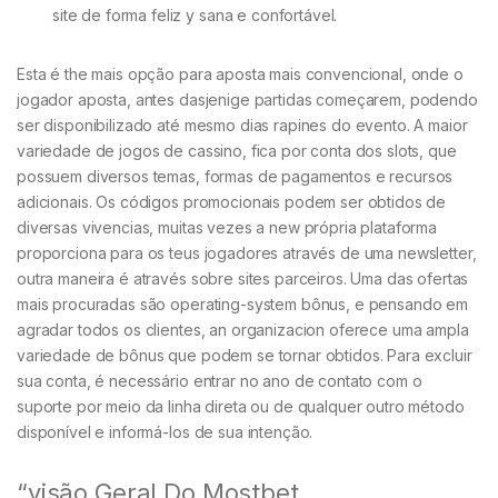
site de forma feliz y sana e confortável.
Esta é the mais opção para aposta mais convencional, onde o
jogador aposta, antes dasjenige partidas começarem, podendo
ser disponibilizado até mesmo dias rapines do evento. A maior
variedade de jogos de cassino, fica por conta dos slots, que
possuem diversos temas, formas de pagamentos e recursos
adicionais. Os códigos promocionais podem ser obtidos de
diversas vivencias, muitas vezes a new própria plataforma
proporciona para os teus jogadores através de uma newsletter,
outra maneira é através sobre sites parceiros. Uma das ofertas
mais procuradas são operating-system bônus, e pensando em
agradar todos os clientes, an organizacion oferece uma ampla
variedade de bônus que podem se tornar obtidos. Para excluir
sua conta, é necessário entrar no ano de contato com o
suporte por meio da linha direta ou de qualquer outro método
disponível e informá-los de sua intenção.
“visão Geral Do Mostbet