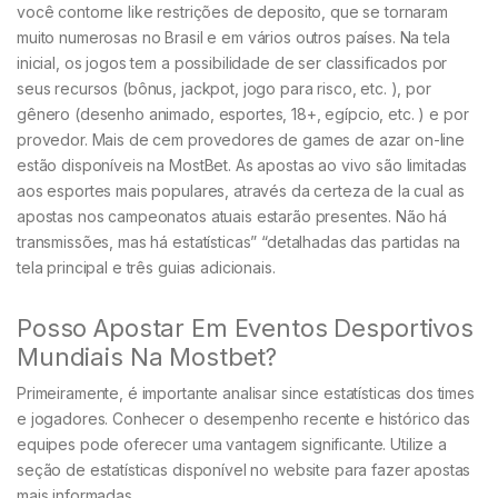
você contorne like restrições de deposito, que se tornaram
muito numerosas no Brasil e em vários outros países. Na tela
inicial, os jogos tem a possibilidade de ser classificados por
seus recursos (bônus, jackpot, jogo para risco, etc. ), por
gênero (desenho animado, esportes, 18+, egípcio, etc. ) e por
provedor. Mais de cem provedores de games de azar on-line
estão disponíveis na MostBet. As apostas ao vivo são limitadas
aos esportes mais populares, através da certeza de la cual as
apostas nos campeonatos atuais estarão presentes. Não há
transmissões, mas há estatísticas” “detalhadas das partidas na
tela principal e três guias adicionais.
Posso Apostar Em Eventos Desportivos
Mundiais Na Mostbet?
Primeiramente, é importante analisar since estatísticas dos times
e jogadores. Conhecer o desempenho recente e histórico das
equipes pode oferecer uma vantagem significante. Utilize a
seção de estatísticas disponível no website para fazer apostas
mais informadas.