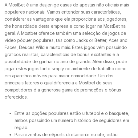
A MostBet é uma dasjenige casas de apostas não oficiais mais
populares nacionais. Vamos entender suas características,
considerar as vantagens que ela proporciona aos jogadores,
the honestidade desta empresa e como jogar na MostBet na
geral. A Mostbet oferece também uma selecção de jogos de
vídeo póquer populares, tais como Jacks or Better, Aces and
Faces, Deuces Wild e muito mais. Estes jogos vêm possuindo
gráficos realistas, características de bónus excitantes e a
possibilidade de ganhar no ano de grande. Além disso, pode
jogar estes jogos tanto simply no ambiente de trabalho como
em aparelhos móveis para maior comodidade. Um dos
principais fatores o qual diferencia a Mostbet de seus
competidores é a generosa gama de promoções e bônus
oferecidos.
Entre as opções populares estão u futebol e o basquete,
ambos possuindo um número histórico de seguidores em
região.
Para eventos de eSports diretamente no site, estão