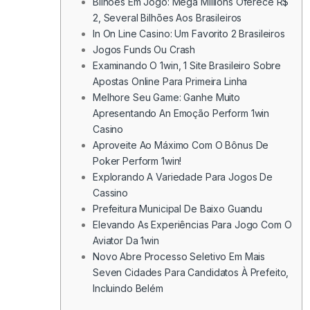
Bilhões Em Jogo: Mega Millions Oferece R$
2, Several Bilhões Aos Brasileiros
In On Line Casino: Um Favorito 2 Brasileiros
Jogos Funds Ou Crash
Examinando O 1win, 1 Site Brasileiro Sobre
Apostas Online Para Primeira Linha
Melhore Seu Game: Ganhe Muito
Apresentando An Emoção Perform 1win
Casino
Aproveite Ao Máximo Com O Bônus De
Poker Perform 1win!
Explorando A Variedade Para Jogos De
Cassino
Prefeitura Municipal De Baixo Guandu
Elevando As Experiências Para Jogo Com O
Aviator Da 1win
Novo Abre Processo Seletivo Em Mais
Seven Cidades Para Candidatos À Prefeito,
Incluindo Belém