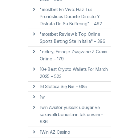
"mostbet En Vivo: Haz Tus
Pronósticos Durante Directo Y
Disfruta De Su Buffering" – 492
"mostbet Review It Top Online
Sports Betting Site In Italia" – 396
"odkryj Emocje Związane Z Grami
Online – 179
10+ Best Crypto Wallets For March
2025 – 523
16 Slottica Się Nie – 685
1w
1win Aviator yüksək uduşlar və
səxavətli bonusların tək ünvanı –
936
1Win AZ Casino