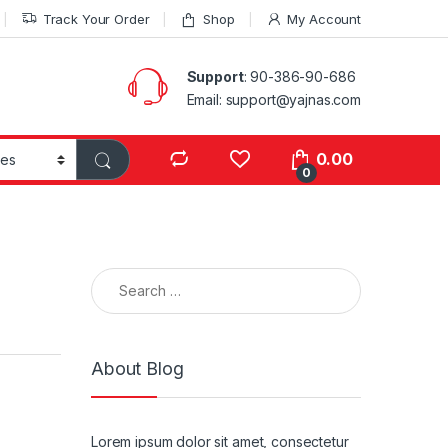
Track Your Order
Shop
My Account
Support
: 90-386-90-686
Email: support@yajnas.com
0.00
0
Search for:
About Blog
Lorem ipsum dolor sit amet, consectetur