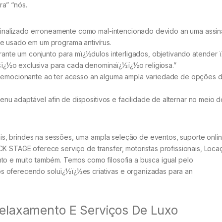
a” “nós.
sinalizado erroneamente como mal-intencionado devido an uma assin
e usado em um programa antivírus.
rante um conjunto para mï¿½dulos interligados, objetivando atender 
sï¿½o exclusiva para cada denominaï¿½ï¿½o religiosa.”
 emocionante ao ter acesso an alguma ampla variedade de opções 
enu adaptável afin de dispositivos e facilidade de alternar no meio 
, brindes na sessões, uma ampla seleção de eventos, suporte onlin
CK STAGE oferece serviço de transfer, motoristas profissionais, Loc
to e muito também. Temos como filosofia a busca igual pelo
s oferecendo soluï¿½ï¿½es criativas e organizadas para an
elaxamento E Serviços De Luxo