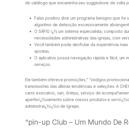
de catálogo que encaminha seu suggestions de volta pr
Falso positivo dice um programa benigno que foi 
algoritmo de detecção excessivamente abrangent
O SAFIG ï¿½ um sistema especialista, composto du
necessidades administrativas das igrejas, com ver
Você também pode desfrutar da experiência mais
apostas.
O aplicativo possui navegação rápida e fácil, um m
serviços.
Ele também oferece promoções,” “códigos promocionais
transmissões das últimas tendências e seleções. A CHE
carro executivo, van, ônibus, serviço de acompa?amien
aperfeiï¿½oamento sobre nossos produtos e serviï¿½o
administraï¿½ï¿½o de Igrejas.
“pin-up Club – Um Mundo De R