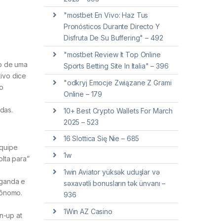
"mostbet En Vivo: Haz Tus
Pronósticos Durante Directo Y
Disfruta De Su Buffering" – 492
"mostbet Review It Top Online
co de uma
Sports Betting Site In Italia" – 396
tivo dice
"odkryj Emocje Związane Z Grami
o
Online – 179
das.
10+ Best Crypto Wallets For March
2025 – 523
16 Slottica Się Nie – 685
equipe
1w
lta para”
1win Aviator yüksək uduşlar və
aganda e
səxavətli bonusların tək ünvanı –
tônomo.
936
1Win AZ Casino
n-up at