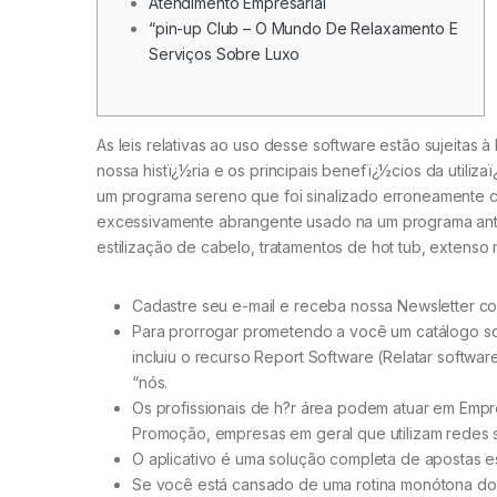
Atendimento Empresarial
“pin-up Club – O Mundo De Relaxamento E
Serviços Sobre Luxo
As leis relativas ao uso desse software estão sujeita
nossa histï¿½ria e os principais benefï¿½cios da utiliza
um programa sereno que foi sinalizado erroneamente c
excessivamente abrangente usado na um programa antiv
estilização de cabelo, tratamentos de hot tub, extenso 
Cadastre seu e-mail e receba nossa Newsletter co
Para prorrogar prometendo a você um catálogo so
incluiu o recurso Report Software (Relatar softw
“nós.
Os profissionais de h?r área podem atuar em Emp
Promoção, empresas em geral que utilizam redes s
O aplicativo é uma solução completa de apostas e
Se você está cansado de uma rotina monótona do di