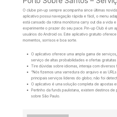
Porto Sobre Santos – Servi
O clube pin-up sempre acompanha since últimas novida
aplicativo possui navegação rápida e fácil, o menu adap
está cansado da rotina monótona carry out dia a vida e
experimente o prazer do seu pace. Pin-up Club é um ap
usuários do Android os. Este aplicativo gratuito ofer
momentos, sorrisos e boa sorte.
O aplicativo oferece uma ampla gama de serviços,
serviço de altas probabilidades e ofertas gratuita
Tire dúvidas sobre idiomas, interaja com diversos 
“Nós fizemos uma varredura do arquivo e as URL
principais serviços líderes do globo; não foi det
O aplicativo é uma solução completa de apostas e
Pertinho da funds paulistana, existem destinos de p
sobre São Paulo.