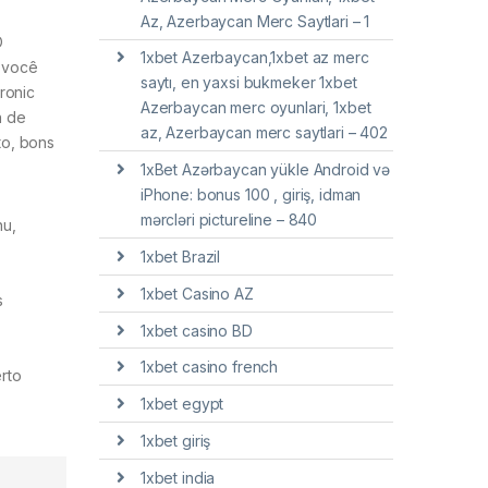
Az, Azerbaycan Merc Saytlari – 1
O
1xbet Azerbaycan,1xbet az merc
e você
saytı, en yaxsi bukmeker 1xbet
ronic
Azerbaycan merc oyunlari, 1xbet
n de
az, Azerbaycan merc saytlari – 402
to, bons
1xBet Azərbaycan yükle Android və
iPhone: bonus 100 , giriş, idman
mərcləri pictureline – 840
nu,
1xbet Brazil
1xbet Casino AZ
s
1xbet casino BD
1xbet casino french
erto
1xbet egypt
1xbet giriş
1xbet india