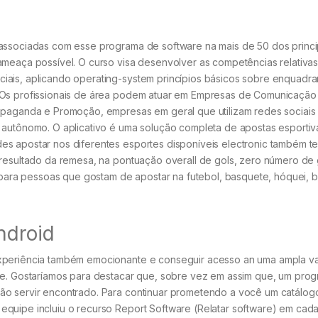
 associadas com esse programa de software na mais de 50 dos princi
ameaça possível. O curso visa desenvolver as competências relativas
iais, aplicando operating-system princípios básicos sobre enquadr
. Os profissionais de área podem atuar em Empresas de Comunicação
ropaganda e Promoção, empresas em geral que utilizam redes sociais
 autônomo. O aplicativo é uma solução completa de apostas esportiv
es apostar nos diferentes esportes disponíveis electronic também t
 resultado da remesa, na pontuação overall de gols, zero número de 
o para pessoas que gostam de apostar na futebol, basquete, hóquei, b
ndroid
experiência também emocionante e conseguir acesso an uma ampla v
ete. Gostaríamos para destacar que, sobre vez em assim que, um pro
ão servir encontrado. Para continuar prometendo a você um catálog
equipe incluiu o recurso Report Software (Relatar software) em cad