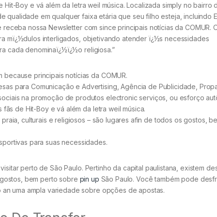
e Hit-Boy e vá além da letra weil música. Localizada simply no bairro 
 qualidade em qualquer faixa etária que seu filho esteja, incluindo 
 e receba nossa Newsletter com since principais notícias da COMUR. 
ara mï¿½dulos interligados, objetivando atender ï¿½s necessidades
ara cada denominaï¿½ï¿½o religiosa.”
m because principais notícias da COMUR.
esas para Comunicação e Advertising, Agência de Publicidade, Pro
ociais na promoção de produtos electronic serviços, ou esforço au
 fãs de Hit-Boy e vá além da letra weil música.
praia, culturais e religiosos – são lugares afin de todos os gostos, b
sportivas para suas necessidades.
isitar perto de São Paulo. Pertinho da capital paulistana, existem de
os gostos, bem perto sobre
pin up
São Paulo. Você também pode desfr
o an uma ampla variedade sobre opções de apostas.