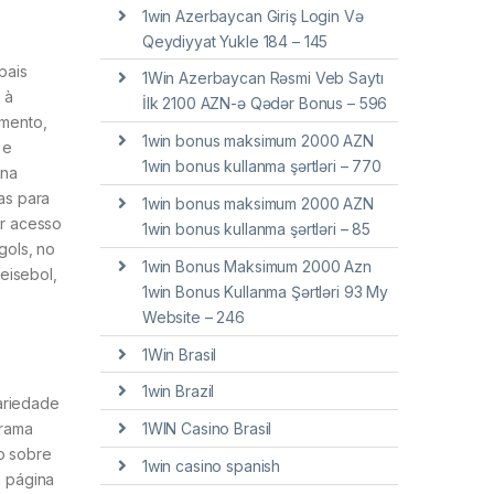
1win Azerbaycan Giriş Login Və
Qeydiyyat Yukle 184 – 145
pais
1Win Azerbaycan Rəsmi Veb Saytı
 à
İlk 2100 AZN-ə Qədər Bonus – 596
amento,
1win bonus maksimum 2000 AZN
 e
1win bonus kullanma şərtləri – 770
 na
as para
1win bonus maksimum 2000 AZN
er acesso
1win bonus kullanma şərtləri – 85
gols, no
1win Bonus Maksimum 2000 Azn
eisebol,
1win Bonus Kullanma Şərtləri 93 My
Website – 246
1Win Brasil
1win Brazil
ariedade
grama
1WIN Casino Brasil
o sobre
1win casino spanish
a página