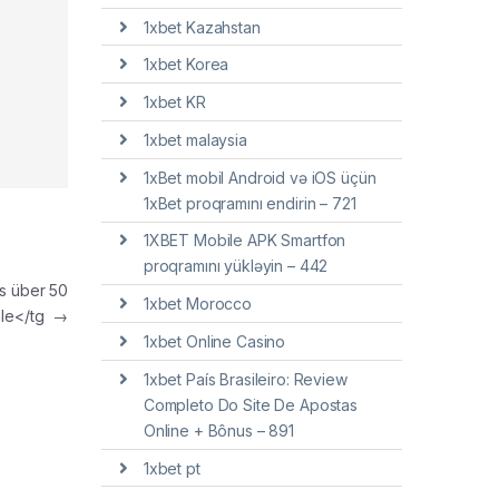
1xbet Kazahstan
1xbet Korea
1xbet KR
1xbet malaysia
1xBet mobil Android və iOS üçün
1xBet proqramını endirin – 721
1XBET Mobile APK Smartfon
proqramını yükləyin – 442
s über 50
1xbet Morocco
ele</tg
→
1xbet Online Casino
1xbet País Brasileiro: Review
Completo Do Site De Apostas
Online + Bônus – 891
1xbet pt