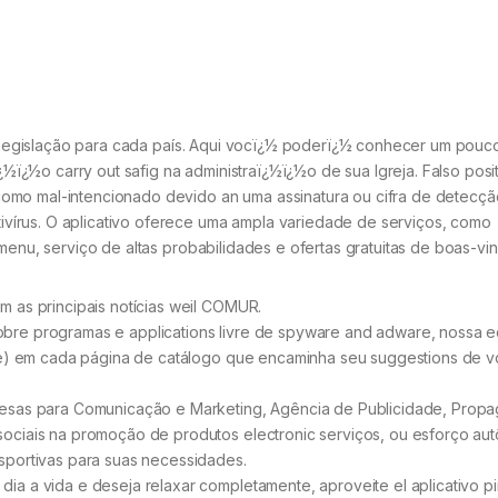
s à legislação para cada país. Aqui vocï¿½ poderï¿½ conhecer um pou
ï¿½ï¿½o carry out safig na administraï¿½ï¿½o de sua Igreja. Falso posi
omo mal-intencionado devido an uma assinatura ou cifra de detecçã
írus. O aplicativo oferece uma ampla variedade de serviços, como
menu, serviço de altas probabilidades e ofertas gratuitas de boas-vin
m as principais notícias weil COMUR.
bre programas e applications livre de spyware and adware, nossa 
are) em cada página de catálogo que encaminha seu suggestions de vo
resas para Comunicação e Marketing, Agência de Publicidade, Prop
ociais na promoção de produtos electronic serviços, ou esforço au
sportivas para suas necessidades.
a a vida e deseja relaxar completamente, aproveite el aplicativo pi