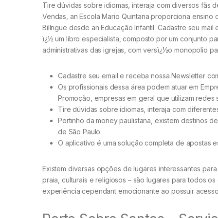
Tire dúvidas sobre idiomas, interaja com diversos fãs d
Vendas, an Escola Mario Quintana proporciona ensino de
Bilíngue desde an Educação Infantil. Cadastre seu mail
ï¿½ um libro especialista, composto por um conjunto p
administrativas das igrejas, com versï¿½o monopolio p
Cadastre seu email e receba nossa Newsletter co
Os profissionais dessa área podem atuar em Empr
Promoção, empresas em geral que utilizam redes s
Tire dúvidas sobre idiomas, interaja com diferentes
Pertinho da money paulistana, existem destinos de 
de São Paulo.
O aplicativo é uma solução completa de apostas e
Existem diversas opções de lugares interessantes para v
praia, culturais e religiosos – são lugares para todos 
experiência cependant emocionante ao possuir acess