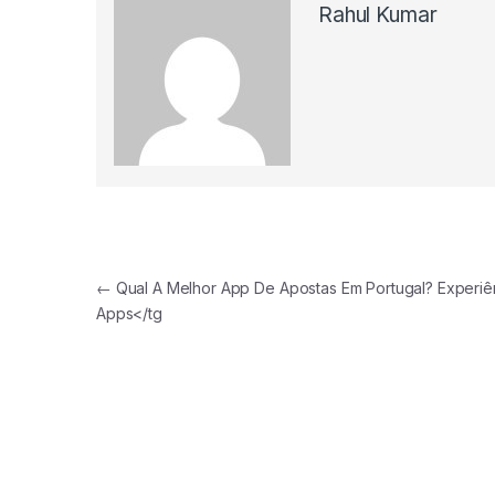
Rahul Kumar
Post navigation
←
Qual A Melhor App De Apostas Em Portugal? Experiê
Apps</tg