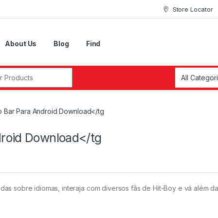
Store Locator
About Us
Blog
Find
r:
p Bar Para Android Download</tg
droid Download</tg
as sobre idiomas, interaja com diversos fãs de Hit-Boy e vá além da