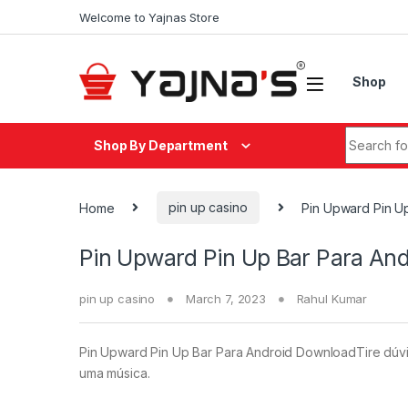
Skip to navigation
Skip to content
Welcome to Yajnas Store
Shop
Search fo
Shop By Department
Home
pin up casino
Pin Upward Pin U
Pin Upward Pin Up Bar Para An
pin up casino
March 7, 2023
Rahul Kumar
Pin Upward Pin Up Bar Para Android DownloadTire dúvid
uma música.