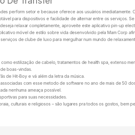
ço De Transfer
des perform setor e because oferece aos usuários imediatamente. 
tável para dispositivos e facilidade de alternar entre os serviços. S
 deseja relaxar completamente, aproveite este aplicativo pin-up elect
licativo móvel de estilo sobre vida desenvolvido pela Mam Corp afi
ece serviços de clube de luxo para mergulhar num mundo de relaxamen
 como estilização de cabelo, tratamentos de health spa, extenso me
s de boas-vindas.
fãs de Hit-Boy e vá além da letra da música.
s associadas com esse metodo de software no ano de mais de 50 do
ectada nenhuma ameaça possível.
sportivas para suas necessidades.
raia, culturais e religiosos – são lugares pra todos os gostos, bem p