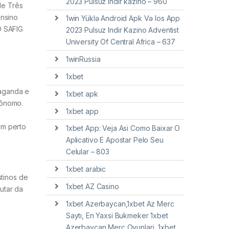
2023 Pulsuz Indir kazino – 960
de Três
Ensino
1win Yüklə Android Apk Və Ios App
O SAFIG
2023 Pulsuz Indir Kazino Adventist
University Of Central Africa – 637
1winRussia
1xbet
paganda e
1xbet apk
tônomo.
1xbet app
em perto
1xbet App: Veja Asi Como Baixar O
Aplicativo E Apostar Pelo Seu
Celular – 803
1xbet arabic
stinos de
1xbet AZ Casino
utar da
1xbet Azerbaycan,1xbet Az Merc
Saytı, En Yaxsi Bukmeker 1xbet
Azerbaycan Merc Oyunlari, 1xbet