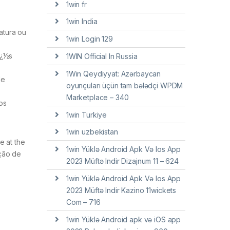
1win fr
1win India
atura ou
1win Login 129
ï¿½s
1WIN Official In Russia
1Win Qeydiyyat: Azərbaycan
de
oyunçuları üçün tam bələdçi WPDM
Marketplace – 340
dos
1win Turkiye
1win uzbekistan
e at the
1win Yüklə Android Apk Və Ios App
ação de
2023 Müftə Indir Dizajnum 11 – 624
1win Yüklə Android Apk Və Ios App
2023 Müftə Indir Kazino 11wickets
Com – 716
1win Yüklə Android apk və iOS app