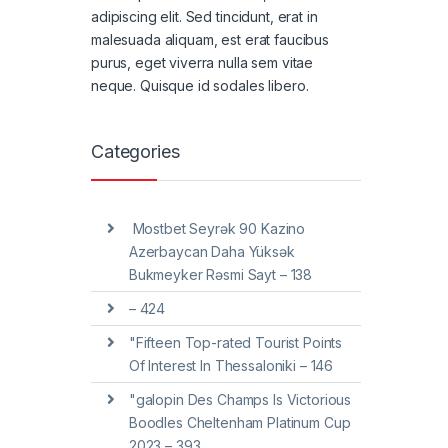
adipiscing elit. Sed tincidunt, erat in
malesuada aliquam, est erat faucibus
purus, eget viverra nulla sem vitae
neque. Quisque id sodales libero.
Categories
️ Mostbet Seyrək 90 Kazino
Azerbaycan Daha Yüksək
Bukmeyker Rəsmi Sayt – 138
– 424
"Fifteen Top-rated Tourist Points
Of Interest In Thessaloniki – 146
"galopin Des Champs Is Victorious
Boodles Cheltenham Platinum Cup
2023 – 393