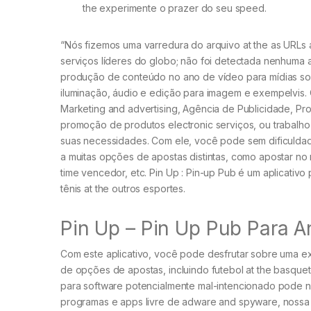
the experimente o prazer do seu speed.
“Nós fizemos uma varredura do arquivo at the as URLs
serviços líderes do globo; não foi detectada nenhuma 
produção de conteúdo no ano de vídeo para mídias soc
iluminação, áudio e edição para imagem e exempelvis
Marketing and advertising, Agência de Publicidade, P
promoção de produtos electronic serviços, ou trabalho
suas necessidades. Com ele, você pode sem dificuldad
a muitas opções de apostas distintas, como apostar no
time vencedor, etc. Pin Up : Pin-up Pub é um aplicativ
tênis at the outros esportes.
Pin Up – Pin Up Pub Para A
Com este aplicativo, você pode desfrutar sobre uma 
de opções de apostas, incluindo futebol at the basqu
para software potencialmente mal-intencionado pode n
programas e apps livre de adware and spyware, nossa 