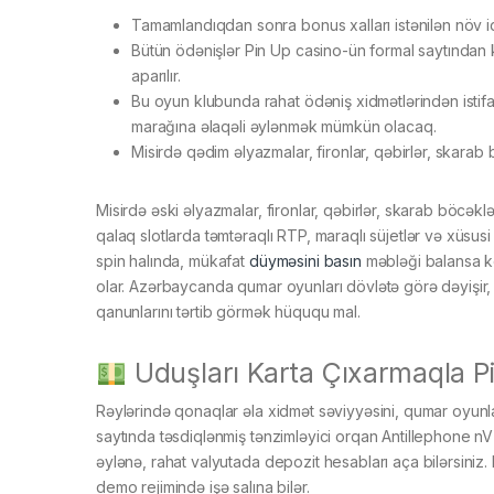
Tamamlandıqdan sonra bonus xalları istənilən növ idm
Bütün ödənişlər Pin Up casino-ün formal saytından
aparılır.
Bu oyun klubunda rahat ödəniş xidmətlərindən istif
marağına əlaqəli əylənmək mümkün olacaq.
Misirdə qədim əlyazmalar, fironlar, qəbirlər, skarab 
Misirdə əski əlyazmalar, fironlar, qəbirlər, skarab böcəkl
qalaq slotlarda təmtəraqlı RTP, maraqlı süjetlər və xüsus
spin halında, mükafat
düyməsini basın
məbləği balansa kö
olar. Azərbaycanda qumar oyunları dövlətə görə dəyişir, 
qanunlarını tərtib görmək hüququ mal.
Uduşları Karta Çıxarmaqla P
Rəylərində qonaqlar əla xidmət səviyyəsini, qumar oyunları
saytında təsdiqlənmiş tənzimləyici orqan Antillephone nV 
əylənə, rahat valyutada depozit hesabları aça bilərsiniz
demo rejimində işə salına bilər.