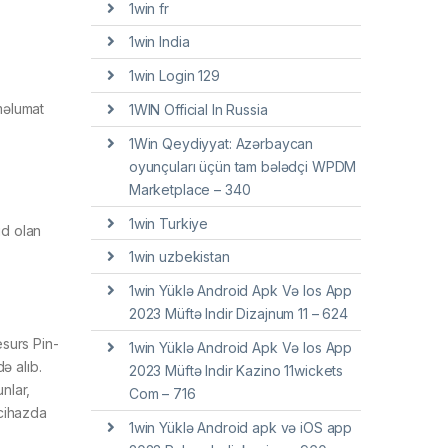
1win fr
1win India
1win Login 129
məlumat
1WIN Official In Russia
1Win Qeydiyyat: Azərbaycan
oyunçuları üçün tam bələdçi WPDM
Marketplace – 340
1win Turkiye
ud olan
1win uzbekistan
1win Yüklə Android Apk Və Ios App
2023 Müftə Indir Dizajnum 11 – 624
surs Pin-
1win Yüklə Android Apk Və Ios App
ə alıb.
2023 Müftə Indir Kazino 11wickets
nlar,
Com – 716
 cihazda
1win Yüklə Android apk və iOS app