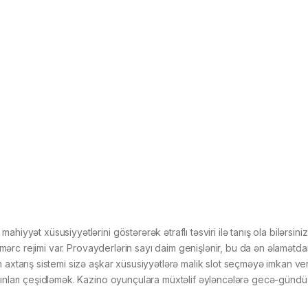
yyət xüsusiyyətlərini göstərərək ətraflı təsviri ilə tanış ola bilərsiniz
n mərc rejimi var. Provayderlərin sayı daim genişlənir, bu da ən əlamətda
axtarış sistemi sizə aşkar xüsusiyyətlərə malik slot seçməyə imkan ver
şınları çeşidləmək. Kazino oyunçulara müxtəlif əyləncələrə gecə-gündüz