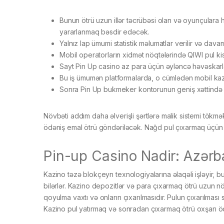
Bunun ötrü uzun illər təcrübəsi olan və oyunçulara 
yararlanmaq bəsdir edəcək.
Yalnız lap ümumi statistik məlumatlar verilir və dava
Mobil operatorların xidmət nöqtələrində QIWI pul kis
Sayt Pin Up casino az para üçün əyləncə həvəskarları 
Bu iş ümumən platformalarda, o cümlədən mobil kazi
Sonra Pin Up bukmeker kontorunun geniş xəttində h
Növbəti addım daha əlverişli şərtlərə malik sistemi tökm
ödəniş emal ötrü göndəriləcək. Nağd pul çıxarmaq üçün o
Pin-up Casino Nadir: Azər
Kazino təzə blokçeyn texnologiyalarına əlaqəli işləyir, b
bilərlər. Kazino depozitlər və para çıxarmaq ötrü uzun nö
qoyulma vaxtı və onların çıxarılmasıdır. Pulun çıxarılmas
Kazino pul yatırmaq və sonradan çıxarmaq ötrü oxşarı ödə