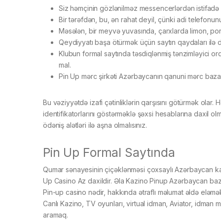
Siz həmçinin gözlənilməz messencerlərdən istifadə e
Bir tərəfdən, bu, ən rahat deyil, çünki adi telefonun
Məsələn, bir meyvə yuvasında, çarxlarda limon, portağ
Qeydiyyatı başa ötürmək üçün saytın qaydaları ilə də
Klubun formal saytında təsdiqlənmiş tənzimləyici o
mal.
Pin Up mərc şirkəti Azərbaycanın qanuni mərc baza
Bu vəziyyətdə izafi çətinliklərin qarşısını götürmək olar
identifikatorlarını göstərməklə şəxsi hesablarına daxil 
ödəniş alətləri ilə aşna olmalısınız.
Pin Up Formal Saytında
Qumar sənayesinin çiçəklənməsi çoxsaylı Azərbaycan kaz
Up Casino Az daxildir. Əla Kazino Pinup Azərbaycan bazarına
Pin-up casino nədir, hakkında ətraflı məlumat əldə eləmək
Canlı Kazino, TV oyunları, virtual idman, Aviator, idman 
aramaq.