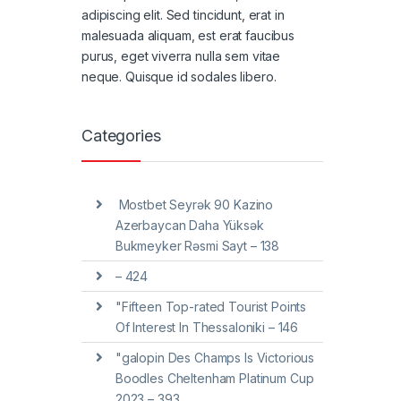
adipiscing elit. Sed tincidunt, erat in
malesuada aliquam, est erat faucibus
purus, eget viverra nulla sem vitae
neque. Quisque id sodales libero.
Categories
️ Mostbet Seyrək 90 Kazino
Azerbaycan Daha Yüksək
Bukmeyker Rəsmi Sayt – 138
– 424
"Fifteen Top-rated Tourist Points
Of Interest In Thessaloniki – 146
"galopin Des Champs Is Victorious
Boodles Cheltenham Platinum Cup
2023 – 393