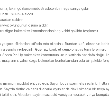
ərsiniz, lakin gözləmə müddəti adətən bir neçə saniyə çəkir.
lunan TsUPIS-ə aiddir.
aradan qaldırır.
liyyət oyunçunun özünə aiddir.
ısı digər bukmeker kontorlarından heç vahid şəkildə fərqlənmir.
a şəxsi filtrlərdən istifadə edə bilərsiniz. Bundan izafi, əksər rus bahis
hissəsində yerləşdirilir. Əgər siz konkret çempionat və turnirlərə mərc
edin. Sonra Pin Up bukmeker kontorunun uzun xəttində hər dəfə doğru li
matçların siyahısı özgə bukmeker kontorlarından əsla bir şəkildə fərq
aq minimum müddət ehtiyac edir. Saytın boya sxemi elə seçilir ki, hətta
. Saytda slotlar və canlı dilerlərlə oyunlar da daxil olmaqla bir neçə ə
i təklif edir. Məsələn, saytın masaüstü versiyası noutbuk və ya kompüt