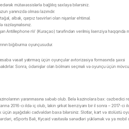
dərək mütəxəssislərlə bağlılıq saxlaya bilərsiniz.
uzun yanınızda olması lazımdır.
al, albalı, qarpız təsvirləri olan nişanlar ehtimal.
 razılaşmalısınız.
rqan Antillephone nV (Kuraçao) tərəfindən verilmiş lisenziya haqqında 
rının biğiburma oyunçusudur.
. Hesaba vəsait yatırmaq üçün oyunçular avtorizasiya formasında şəxsi
olmalıdırlar. Sonra, ödənişlər olan bölməni seçməli və oyunçu üçün mövc
inolarının yaranmasına səbəb olub. Belə kazinolara bax: cəzbedici re
 2016-cı ildə iç olub, lakin şirkət lisenziyanı bir il sonra – 2017-ci ild
 üçün aşağıdaki cədvəldən baxa bilərsiniz. Slotlar, kart və stolüstü oyu
mərcləri, eSports Bəli, Kycaid vasitəsilə sənədləri yükləmək və ya mobil