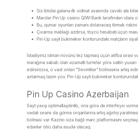
Siz ibtidai gələnə ilk xidmət əsasında cavab ala bil
Mərclər Pin Up casino QIWI Bank tərəfindən idarə o
Bu, qumar oyunları zamanı dolanacaq itirmək riskini 
Çıxarma məbləği azdırsa, töycü hesabatı üçün məsu
Pin-Up saylı bukmeker kontorundakı matçların siyah
İstədiyiniz idman növünü tez tapmaq üçün əlifba sırası və y
marağına səbəb olan əzəmətli turnirlər yörə xəttin yuxarı 
edirsinizsə, o vaxt onları “Sevimlilər” bölməsinə artıq 
axtarmaq lazım yox. Pin-Up saylı bukmeker kontorundakı 
Pin Up Casino Azerbaijan
Sayt yaxşı optimallaşdırılıb, ona görə də interfeysi vurm
vədəli seans da görmə orqanlarına artıq ağırlıq yaratmasın
bölməsi var. Kazino sizə bağlı mərc platformasını seçməy
edənlər ötrü daha asudə olacaq.