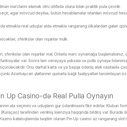
an mərclərini eləmək ötrü istifadə oluna bilən praktik pula çevrilir.
 keçir, əgər mövcud deyilsə, bütün hesablamalar istənilən mövcud he
adə etməklə real uduşlar əldə etməklə rəngarəng ölkələrdən gələn qon
böcəkləri, sfenkslər olan nişanlar mülk.
əri, sfenkslər olan nişanlar mal. Onlarla mərc oynamağa başlamalısınız, 
i funksiyalar var. Sonra tam versiyaya yüksələ və pulla oynaya bilərsini
çürüləcəkdir. Onu dərhal karta və ya başqa ödəniş aləti vasitəsilə çı
çünki Azərbaycan ştatlarının qumarla bağlı fəaliyyətləri tənzimləyən öz
in Up Casino-də Real Pulla Oynayın
nın əla seçimini və uduşların gur ödənilməsini fikir edirlər. Klubun for
(Kuraçao) tərəfindən verilmiş lisenziya haqqında bildiriş var. Burada d
. Kazino kataloqlarında təqdim olunan Pin Up casino az rəngarəng slot m