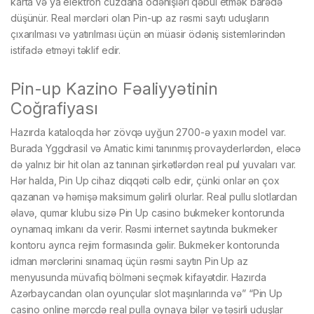
karta və ya elektron cüzdana ödənişləri qəbul etmək barədə
düşünür. Real mərcləri olan Pin-up az rəsmi saytı uduşların
çıxarılması və yatırılması üçün ən müasir ödəniş sistemlərindən
istifadə etməyi təklif edir.
Pin-up Kazino Fəaliyyətinin
Coğrafiyası
Hazırda kataloqda hər zövqə uyğun 2700-ə yaxın model var.
Burada Yggdrasil və Amatic kimi tanınmış provayderlərdən, eləcə
də yalnız bir hit olan az tanınan şirkətlərdən real pul yuvaları var.
Hər halda, Pin Up cihaz diqqəti cəlb edir, çünki onlar ən çox
qazanan və həmişə maksimum gəlirli olurlar. Real pullu slotlardan
əlavə, qumar klubu sizə Pin Up casino bukmeker kontorunda
oynamaq imkanı da verir. Rəsmi internet saytında bukmeker
kontoru ayrıca rejim formasında gəlir. Bukmeker kontorunda
idman mərclərini sınamaq üçün rəsmi saytın Pin Up az
menyusunda müvafiq bölməni seçmək kifayətdir. Hazırda
Azərbaycandan olan oyunçular slot maşınlarında və” “Pin Up
casino online mərcdə real pulla oynaya bilər və təsirli uduşlar