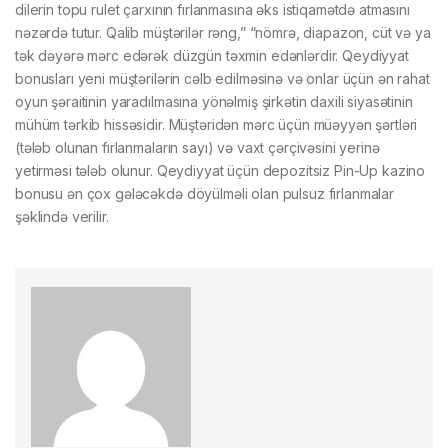
dilerin topu rulet çarxının fırlanmasına əks istiqamətdə atmasını
nəzərdə tutur. Qalib müştərilər rəng,” “nömrə, diapazon, cüt və ya
tək dəyərə mərc edərək düzgün təxmin edənlərdir. Qeydiyyat
bonusları yeni müştərilərin cəlb edilməsinə və onlar üçün ən rahat
oyun şəraitinin yaradılmasına yönəlmiş şirkətin daxili siyasətinin
mühüm tərkib hissəsidir. Müştəridən mərc üçün müəyyən şərtləri
(tələb olunan fırlanmaların sayı) və vaxt çərçivəsini yerinə
yetirməsi tələb olunur. Qeydiyyat üçün depozitsiz Pin-Up kazino
bonusu ən çox gələcəkdə döyülməli olan pulsuz fırlanmalar
şəklində verilir.