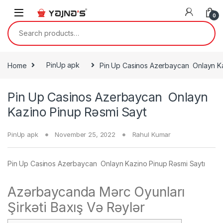
Skip to navigation
Skip to content
0
Search for:
Home
PinUp apk
Pin Up Casinos Azerbaycan ️ Onlayn K
Pin Up Casinos Azerbaycan ️ Onlayn
Kazino Pinup Rəsmi Sayt
PinUp apk
November 25, 2022
Rahul Kumar
Pin Up Casinos Azerbaycan ️ Onlayn Kazino Pinup Rəsmi Saytı
Azərbaycanda Mərc Oyunları
Şirkəti Baxış Və Rəylər