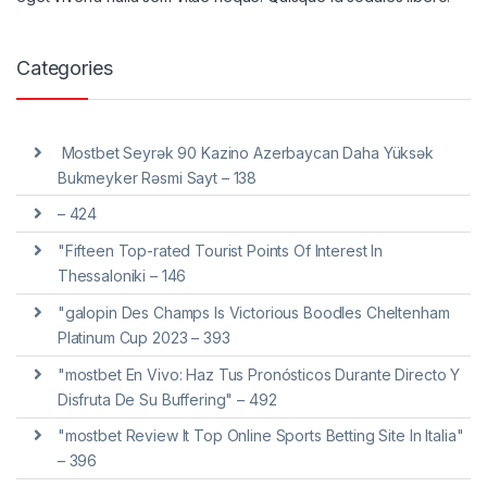
Categories
️ Mostbet Seyrək 90 Kazino Azerbaycan Daha Yüksək
Bukmeyker Rəsmi Sayt – 138
– 424
"Fifteen Top-rated Tourist Points Of Interest In
Thessaloniki – 146
"galopin Des Champs Is Victorious Boodles Cheltenham
Platinum Cup 2023 – 393
"mostbet En Vivo: Haz Tus Pronósticos Durante Directo Y
Disfruta De Su Buffering" – 492
"mostbet Review It Top Online Sports Betting Site In Italia"
– 396