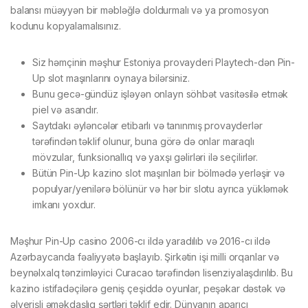
balansı müəyyən bir məbləğlə doldurmalı və ya promosyon
kodunu kopyalamalısınız.
Siz həmçinin məşhur Estoniya provayderi Playtech-dən Pin-
Up slot maşınlarını oynaya bilərsiniz.
Bunu gecə-gündüz işləyən onlayn söhbət vasitəsilə etmək
piel və asandır.
Saytdakı əyləncələr etibarlı və tanınmış provayderlər
tərəfindən təklif olunur, buna görə də onlar maraqlı
mövzular, funksionallıq və yaxşı gəlirləri ilə seçilirlər.
Bütün Pin-Up kazino slot maşınları bir bölmədə yerləşir və
populyar/yenilərə bölünür və hər bir slotu ayrıca yükləmək
imkanı yoxdur.
Məşhur Pin-Up casino 2006-cı ildə yaradılıb və 2016-cı ildə
Azərbaycanda fəaliyyətə başlayıb. Şirkətin işi milli orqanlar və
beynəlxalq tənzimləyici Curacao tərəfindən lisenziyalaşdırılıb. Bu
kazino istifadəçilərə geniş çeşiddə oyunlar, peşəkar dəstək və
əlverişli əməkdaşlıq şərtləri təklif edir. Dünyanın aparıcı