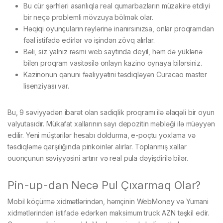
Bu cür şərhləri asanlıqla real qumarbazların müzakirə etdiyi
bir neçə problemli mövzuya bölmək olar.
Həqiqi oyunçuların rəylərinə inanırsınızsa, onlar proqramdan
fəal istifadə edirlər və işindən zövq alırlar.
Bəli, siz yalnız rəsmi web saytında deyil, həm də yüklənə
bilən proqram vasitəsilə onlayn kazino oynaya bilərsiniz.
Kazinonun qanuni fəaliyyətini təsdiqləyən Curacao master
lisenziyası var.
Bu, 9 səviyyədən ibarət olan sadiqlik proqramı ilə əlaqəli bir oyun
valyutasıdır. Mükafat xallarının sayı depozitin məbləği ilə müəyyən
edilir. Yeni müştərilər hesabı doldurma, e-poçtu yoxlama və
təsdiqləmə qarşılığında pinkoinlər alırlar. Toplanmış xallar
ouonçunun səviyyəsini artırır və real pula dəyişdirilə bilər.
Pin-up-dan Necə Pul Çıxarmaq Olar?
Mobil köçürmə xidmətlərindən, həmçinin WebMoney və Yumani
xidmətlərindən istifadə edərkən maksimum truck AZN təşkil edir.