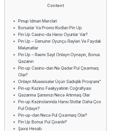
Content
Pinup Idman Mərcləri
Bonuslar Və Promo Kodları Pin Up
Pin Up Casino-da Hansı Oyunlar Var?
Pin Up – Genuine Oyunçu Rəyləri Və Faydalı
Məlumatlar
Pin Up – Rəsmi Sayt Onlayn Oynayın, Bonus
Qazanın
Pin-up Casino-dan Nə Qədər Pul Çıxarmaq
Olar?
Onlayn Müəssisələr Üçün Sadiqlik Proqramı”
Pin-up Kazino Fəaliyyətinin Coğrafiyası
Qazanma Şansınızı Necə Artırmaq Olar
Pin-up Kazinolarında Hansı Slotlar Daha Çox
Pul Ödəyir?
Pin-up-dan Necə Pul Çıxarmaq Olar?
Pin Up Bonus Pul Çıxarılır?
Şəxsi Hesab