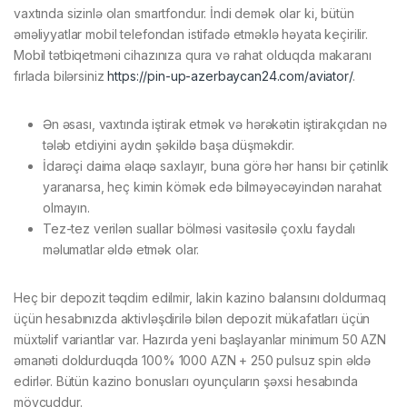
vaxtında sizinlə olan smartfondur. İndi demək olar ki, bütün
əməliyyatlar mobil telefondan istifadə etməklə həyata keçirilir.
Mobil tətbiqetməni cihazınıza qura və rahat olduqda makaranı
fırlada bilərsiniz
https://pin-up-azerbaycan24.com/aviator/
.
Ən əsası, vaxtında iştirak etmək və hərəkətin iştirakçıdan nə
tələb etdiyini aydın şəkildə başa düşməkdir.
İdarəçi daima əlaqə saxlayır, buna görə hər hansı bir çətinlik
yaranarsa, heç kimin kömək edə bilməyəcəyindən narahat
olmayın.
Tez-tez verilən suallar bölməsi vasitəsilə çoxlu faydalı
məlumatlar əldə etmək olar.
Heç bir depozit təqdim edilmir, lakin kazino balansını doldurmaq
üçün hesabınızda aktivləşdirilə bilən depozit mükafatları üçün
müxtəlif variantlar var. Hazırda yeni başlayanlar minimum 50 AZN
əmanəti doldurduqda 100% 1000 AZN + 250 pulsuz spin əldə
edirlər. Bütün kazino bonusları oyunçuların şəxsi hesabında
mövcuddur.