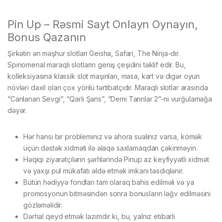
Pin Up – Rəsmi Sayt Onlayn Oynayın,
Bonus Qazanın
Şirkətin ən məşhur slotları Geisha, Safari, The Ninja-dır.
Spinomenal maraqlı slotların geniş çeşidini təklif edir. Bu,
kolleksiyasına klassik slot maşınları, masa, kart və digər oyun
növləri daxil olan çox yönlü tərtibatçıdır. Maraqlı slotlar arasında
“Canlanan Sevgi”, “Qarlı Şans”, “Demi Tanrılar 2”-ni vurğulamağa
dəyər.
Hər hansı bir probleminiz və ahora sualınız varsa, kömək
üçün dəstək xidməti ilə əlaqə saxlamaqdan çəkinməyin.
Həqiqi ziyarətçilərin şərhlərində Pinup az keyfiyyətli xidmət
və yaxşı pul mükafatı əldə etmək imkanı təsdiqlənir.
Bütün hədiyyə fondları tam olaraq bahis edilməli və ya
promosyonun bitməsindən sonra bonusların ləğv edilməsini
gözləməlidir.
Dərhal qeyd etmək lazımdır ki, bu, yalnız etibarlı