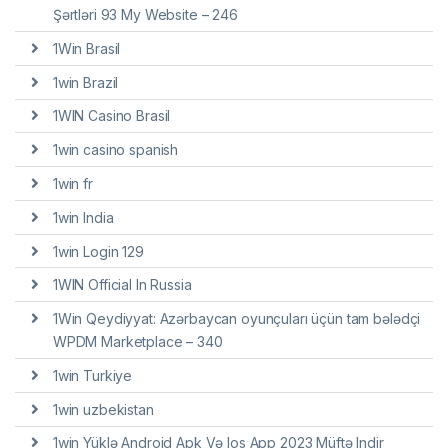
Şərtləri 93 My Website – 246
1Win Brasil
1win Brazil
1WIN Casino Brasil
1win casino spanish
1win fr
1win India
1win Login 129
1WIN Official In Russia
1Win Qeydiyyat: Azərbaycan oyunçuları üçün tam bələdçi
WPDM Marketplace – 340
1win Turkiye
1win uzbekistan
1win Yüklə Android Apk Və Ios App 2023 Müftə Indir