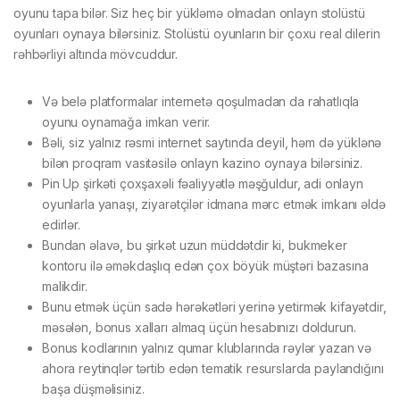
oyunu tapa bilər. Siz heç bir yükləmə olmadan onlayn stolüstü
oyunları oynaya bilərsiniz. Stolüstü oyunların bir çoxu real dilerin
rəhbərliyi altında mövcuddur.
Və belə platformalar internetə qoşulmadan da rahatlıqla
oyunu oynamağa imkan verir.
Bəli, siz yalnız rəsmi internet saytında deyil, həm də yüklənə
bilən proqram vasitəsilə onlayn kazino oynaya bilərsiniz.
Pin Up şirkəti çoxşaxəli fəaliyyətlə məşğuldur, adi onlayn
oyunlarla yanaşı, ziyarətçilər idmana mərc etmək imkanı əldə
edirlər.
Bundan əlavə, bu şirkət uzun müddətdir ki, bukmeker
kontoru ilə əməkdaşlıq edən çox böyük müştəri bazasına
malikdir.
Bunu etmək üçün sadə hərəkətləri yerinə yetirmək kifayətdir,
məsələn, bonus xalları almaq üçün hesabınızı doldurun.
Bonus kodlarının yalnız qumar klublarında rəylər yazan və
ahora reytinqlər tərtib edən tematik resurslarda paylandığını
başa düşməlisiniz.