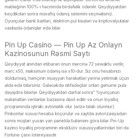
məbləğinin 100%-i həcmində birdəfəlik ödənilir. Qeydiyyatdan
keçdikdən sonra müvafiq ödəniş sistemini seçməlisiniz.
Oyunçular bank kartları, elektron pul kisələri və kriptovalyutalar
vasitəsilə ödənişlər edə bilər.
Pin Up Casino — Pin Up Az Onlayn
Kazinosunun Rəsmi Saytı
Qeydiyyat anından etibarən onun mərcinə 72 sewaktu verilir,
mərc x50, maksimum ödəniş isə x10-dur. Siz onu hesabınızı
doldurmaq, həmçinin müəyyən hərəkətləri yerinə yetirmək üçün
əldə edə bilərsiniz. Gələcəkdə istifadəçilər onları genuine pula
dəyişdirə bilərlər. Qeydiyyatdan dərhal sonra” “oyunçunun
məlumatları verilənlər bazasına daxil edilir və onun loyallıq
proqramında iştirakı avtomatik olur (ərizə tələb olunmur).
Pinkoinlər xüsusi hesaba köçürülür və saytda avtorizasiyadan
sonra müştəri yuxarı yan paneldə balansını görə bilər. Pin-Up
kazino loyallıq proqramının eksklüziv xüsusiyyətlərindən biri də
Fortune çarxı lotereyasıdır.