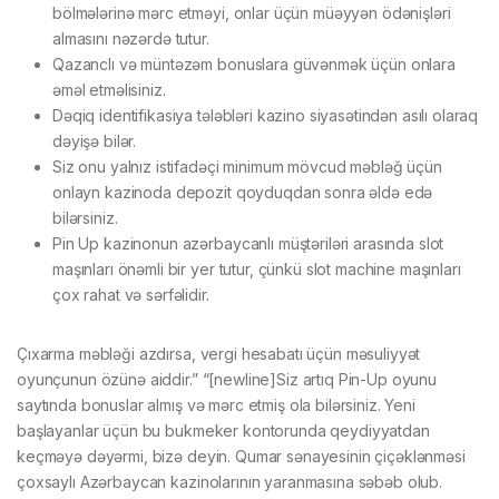
bölmələrinə mərc etməyi, onlar üçün müəyyən ödənişləri
almasını nəzərdə tutur.
Qazanclı və müntəzəm bonuslara güvənmək üçün onlara
əməl etməlisiniz.
Dəqiq identifikasiya tələbləri kazino siyasətindən asılı olaraq
dəyişə bilər.
Siz onu yalnız istifadəçi minimum mövcud məbləğ üçün
onlayn kazinoda depozit qoyduqdan sonra əldə edə
bilərsiniz.
Pin Up kazinonun azərbaycanlı müştəriləri arasında slot
maşınları önəmli bir yer tutur, çünkü slot machine maşınları
çox rahat və sərfəlidir.
Çıxarma məbləği azdırsa, vergi hesabatı üçün məsuliyyət
oyunçunun özünə aiddir.” “[newline]Siz artıq Pin-Up oyunu
saytında bonuslar almış və mərc etmiş ola bilərsiniz. Yeni
başlayanlar üçün bu bukmeker kontorunda qeydiyyatdan
keçməyə dəyərmi, bizə deyin. Qumar sənayesinin çiçəklənməsi
çoxsaylı Azərbaycan kazinolarının yaranmasına səbəb olub.