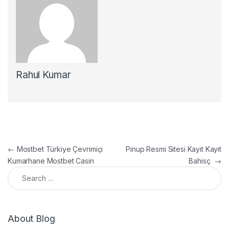
Rahul Kumar
Post navigation
←
Mostbet Türkiye Çevrimiçi
Pinup Resmi Sitesi Kayıt Kayıt
Kumarhane Mostbet Casin
Bahisç
→
Search for:
About Blog