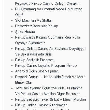
Keçməklə Pin-up Casino Onlayn Oynayın
Pul Çıxarmaq Və Əmanəti Necə Doldurmaq
Olar?
Slot Maşınları Və Slotlar
Depozitsiz Bonuslar Pin-up
Şəxsi Hesab
Pin Upwards Kazino Oyunlarını Real Pulla
Oynaya Bilərəmmi?
Pin Up Online Casino Az Saytında Qeydiyyat
Və Şəxsi Kabinetə Giriş
Pin Up Sadiqlik Proqramı
Pin-up Casino Loyallıq Proqramı Pin-up
Android Üçün Slot Maşınları
Depozit Bonusu – Necə Əldə Etmək Və Mərc
Etmək Olar
Yeni Başlayanlar Üçün 250 Pulsuz Fırlanma
Və Pin-up Casino Azndan Digər Bonuslar
Pin Up Bet Bukmeker Şirkəti – Idman Mərcləri
Pin Up Online Casino Azerbayjan