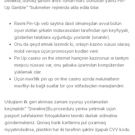
beləliklə, udmaq şansını artırır. İdman mərc bonusları yalnız Pin-
Up Gamble” “bukmeker rejimində əldə edilə bilər.
Rəsmi Pin-Up veb saytına daxil olmamışdan əvvəl bütün
oyun slotları şirkətin mütəxəssisləri tərəfindən işin keyfiyyəti,
göstərilən tələblərə uyğunluğu yoxlanılır (sınanılır).
Onu da qeyd etmək lazımdır ki, onlayn kazino xüsusi olaraq
mobil versiya üçün promosyon kodları verir.
Pin Up casino on the internet həmçinin kazinonun w tamtym
miejscu nüsxəsi var, onu şəbəkə üzərindən kompüterdən
yükləmək olar.
Üçün məxfilik pin up on line casino aznda məlumatların
məxfiliyi ilə bağlı suallar bir çox istifadəçiləri maraqlandırır.
Uduşların ilk geri alınması zamanı oyunçu yoxlamadan
keçməlidir.” “[newline]Bu proseduru yerinə yetirmək üçün
pasport səhifələrinin fotoşəkillərini texniki dəstək xidmətinə
göndərməlisiniz. Qonaq bank kartlarına pul çıxarmaq
niyyətindədirsə, plastikin hər iki tərəfinin şəklini (qapalı CVV kodu