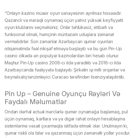
“Onlayn kazino müasir oyun sənayesinin ayrılmaz hissəsidir.
Qazanclı və maraqlı oynamaq üçün yalnız yüksək keyfiyyətli
oyun klublarını seçməlisiniz. Onlar təhlükəsiz, etibarlı və
funksional olmalı, həmçinin müntəzəm uduşlara zəmanət
verməlidirlər. Son zamanlar Azərbaycan qumar oyunları
istiqamətində fəal inkişaf etməyə başlayıb və bu gün Pin-Up
casino ölkədə ən populyar kazinolardan biri hesab olunur.
Məşhur Pin-Up casino 2006-cı ildə yaradılıb və 2016-cı ildə
Azərbaycanda fəaliyyətə başlayıb. Şirkətin işi milli orqanlar və
beynəlxalq tənzimləyici Curacao tərəfindən lisenziyalaşdırılıb.
Pin Up – Genuine Oyunçu Rəyləri Və
Faydalı Məlumatlar
Ondan dərhal actual mərclərlə qumar oynamağa başlamaq, pul
üçün oynamaq, kartlara və ya digər rahat onlayn hesablaşma
sistemlərinə vəsait çıxarmaqla istifadə etmək olar. Unutmayın ki,
qumar riskli ola bilər və qazanmaq üçün zəmanətli yollar yoxdur.