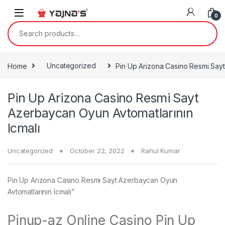
Skip to navigation
Skip to content
0
Search for:
Home
Uncategorized
Pin Up Arizona Casino Resmi Sayt
Pin Up Arizona Casino Resmi Sayt
Azerbaycan Oyun Avtomatlarının
Icmalı
Uncategorized
October 22, 2022
Rahul Kumar
Pin Up Arizona Casino Resmi Sayt Azerbaycan Oyun
Avtomatlarının Icmalı”
Pinup-az Online Casino Pin Up