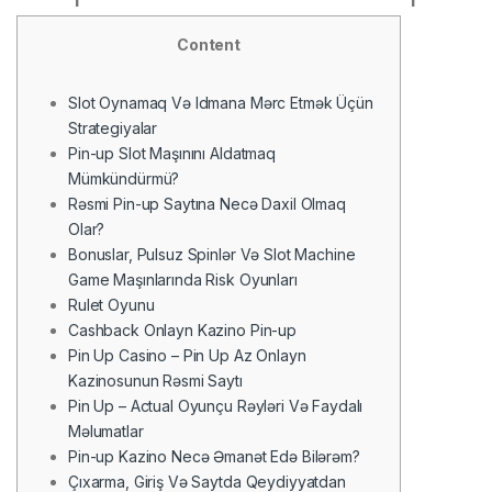
Content
Slot Oynamaq Və Idmana Mərc Etmək Üçün
Strategiyalar
Pin-up Slot Maşınını Aldatmaq
Mümkündürmü?
Rəsmi Pin-up Saytına Necə Daxil Olmaq
Olar?
Bonuslar, Pulsuz Spinlər Və Slot Machine
Game Maşınlarında Risk Oyunları
Rulet Oyunu
Cashback Onlayn Kazino Pin-up
Pin Up Casino – Pin Up Az Onlayn
Kazinosunun Rəsmi Saytı
Pin Up – Actual Oyunçu Rəyləri Və Faydalı
Məlumatlar
Pin-up Kazino Necə Əmanət Edə Bilərəm?
Çıxarma, Giriş Və Saytda Qeydiyyatdan