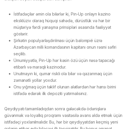
İstifadəçilər əmin ola bilərlər ki, Pin-Up onlayn kazino
eksklüziv olaraq hüquqi sahədə, dürüstlük və hər bir
müştəriyə fərdi yanaşma prinsipləri əsasında fəaliyyət
göstərir.
Şirkətin populyarlaşdırılması üçün balompié üzrə
Azərbaycan milli komandasının kapitanı onun rəsmi səfiri
seçilib.
Ümumiyyətlə, Pin-Up hər kəsin özü üçün nəsə tapacağı
etibarlı və maraqlı kazinodur.
Unutmayın ki, qumar riskli ola bilər və qazanmaq üçün
zəmanətli yollar yoxdur.
Onu yığmaq üçün təklif olunan alətlərdən hər hansı birini
istifadə edərək ilk depoziti yatırmalısınız.
Qeydiyyatı tamamladıqdan sonra gələcəkdə ödənişlərə
güvənmək və loyallıq proqramı vasitəsilə avans əldə etmək üçün
istifadəçi yoxlanılmalıdır. Bu, hər bir qeydiyyatdan keçmiş yeni
gələnin etibar edə biləcəyi ilk təşviqatdır. Bu bonus əmanət