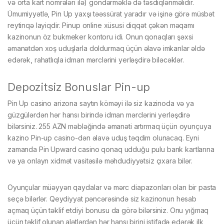
və orta kart nömrələri ilə) göndərməklə də təsdiqlənməlidir.
Ümumiyyətlə, Pin Up yaxşı təəssürat yaradır və işinə görə müsbət
reytinqə layiqdir. Pinup online xüsusi diqqət çəkən məqamı
kazinonun öz bukmeker kontoru idi. Onun qonaqları şəxsi
əmanətdən xoş uduşlarla doldurmaq üçün əlavə imkanlar əldə
edərək, rahatlıqla idman mərclərini yerləşdirə biləcəklər.
Depozitsiz Bonuslar Pin-up
Pin Up casino arizona saytın köməyi ilə siz kazinoda və ya
güzgülərdən hər hansı birində idman mərclərini yerləşdirə
bilərsiniz. 255 AZN məbləğində əmanəti artırmaq üçün oyunçuya
kazino Pin-up casino-dən əlavə uduş təqdim olunacaq. Eyni
zamanda Pin Upward casino qonaq udduğu pulu bank kartlarına
və ya onlayn xidmət vasitəsilə məhdudiyyətsiz çıxara bilər.
Oyunçular müəyyən qaydalar və mərc diapazonları olan bir pasta
seçə bilərlər. Qeydiyyat pəncərəsində siz kazinonun hesab
açmaq üçün təklif etdiyi bonusu da görə bilərsiniz. Onu yığmaq
üçün təklif olunan alətlərdən hər hansı birini istifadə edərək ilk