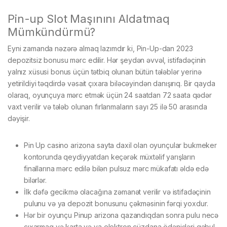
Pin-up Slot Maşınını Aldatmaq
Mümkündürmü?
Eyni zamanda nəzərə almaq lazımdır ki, Pin-Up-dan 2023
depozitsiz bonusu mərc edilir. Hər şeydən əvvəl, istifadəçinin
yalnız xüsusi bonus üçün tətbiq olunan bütün tələblər yerinə
yetirildiyi təqdirdə vəsait çıxara biləcəyindən danışırıq. Bir qayda
olaraq, oyunçuya mərc etmək üçün 24 saatdan 72 saata qədər
vaxt verilir və tələb olunan fırlanmaların sayı 25 ilə 50 arasında
dəyişir.
Pin Up casino arizona sayta daxil olan oyunçular bukmeker
kontorunda qeydiyyatdan keçərək müxtəlif yarışların
finallarına mərc edilə bilən pulsuz mərc mükafatı əldə edə
bilərlər.
İlk dəfə gecikmə olacağına zəmanət verilir və istifadəçinin
pulunu və ya depozit bonusunu çəkməsinin fərqi yoxdur.
Hər bir oyunçu Pinup arizona qazandıqdan sonra pulu necə
çıxarmaq və karta və ya elektron cüzdana ödənişləri qəbul