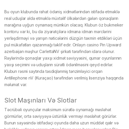
Bu oyun klubunda rahat ödəniş xidmətlərindən istifadə etməklə
real uduşlar əldə etməklə müxtəlif ölkələrdən gələn qonaqların
marağına uyğun oynamaq mümkün olacaq. Klubun öz bukmeker
kontoru var ki, bu da ziyarətçilərə idmana idman mərclərini
yerləşdirməyi və yarışın nəticələrini düzgün təxmin etdikləri üçün
pul mükafatları qazanmağı təklif edir. Onlayn casino Pin Upward
azerbaijan məşhur CarlettaNV şirkəti tərəfindən idarə olunur.
Rəylərində qonaqlar yaxşı xidmət səviyyəsini, qumar oyunlarının
yaxşı seçimini və uduşların sürətli ödənilməsini qeyd edirlər.
Klubun rəsmi saytında təsdiqlənmiş tənzimləyici orqan
Antillephone nV (Kuraçao) tərəfindən verilmiş lisenziya haqqında
məlumat var.
Slot Maşınları Və Slotlar
Təcrübəli oyunçular maksimum sürətlə oynamağı məsləhət
görmürlər, orta səviyyəyə üstünlük verməyi məsləhət görürlər.
Bunun sayəsində istifadəçi oyunda daha uzun müddət qalır və