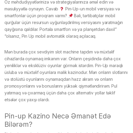
Öz məhdudiyyətlərinizə və strategiyalarınıza əməl edin və
məsuliyyətlə oynayın. Cavab
Pin-Up-un mobil versiyası və
smartfonlar üçün proqram varmı?
Bəli, tərtibatçılar mobil
qurğular üçün resursun uyğunlaşdırılmış versiyasını yaratmağın
qayğısına qaldılar. Portala smartfon və ya planşetdən daxil”
“olsanız, Pin Up mobil avtomatik olaraq açılacaq.
Mən burada çox sevdiyim slot machine tapdım və müxtəlif
cihazlarda oynamaq imkanım var. Onların çeşidində daha çox
yeniliklər və eksklüziv oyunlar görmək istərdim. Pin-Up maraqlı
üsluba və müxtəlif oyunlara malik kazinodur. Mən onların slotlarını
və stolüstü oyunlarını oynamaqdan həzz alıram və onların
promosyonlarını və bonuslarını yüksək qiymətləndirirəm. Pul
yatırmaq və çıxarmaq üçün daha çox alternativ yollar təklif
etsələr çox yaxşı olardı.
Pin-up Kazino Necə Əmanət Edə
Bilərəm?