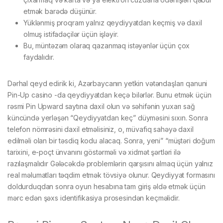
etmək barədə düşünür.
Yüklənmiş proqram yalnız qeydiyyatdan keçmiş və daxil
olmuş istifadəçilər üçün işləyir.
Bu, müntəzəm olaraq qazanmaq istəyənlər üçün çox
faydalıdır.
Dərhal qeyd edirik ki, Azərbaycanın yetkin vətəndaşları qanuni
Pin-Up casino -da qeydiyyatdan keçə bilərlər. Bunu etmək üçün
rəsmi Pin Upward saytına daxil olun və səhifənin yuxarı sağ
küncündə yerləşən “Qeydiyyatdan keç” düyməsini sıxın. Sonra
telefon nömrəsini daxil etməlisiniz, o, müvafiq sahəyə daxil
edilməli olan bir təsdiq kodu alacaq. Sonra, yeni” “müştəri doğum
tarixini, e-poçt ünvanını göstərməli və xidmət şərtləri ilə
razılaşmalıdır Gələcəkdə problemlərin qarşısını almaq üçün yalnız
real məlumatları təqdim etmək tövsiyə olunur. Qeydiyyat formasını
doldurduqdan sonra oyun hesabına tam giriş əldə etmək üçün
mərc edən şəxs identifikasiya prosesindən keçməlidir.