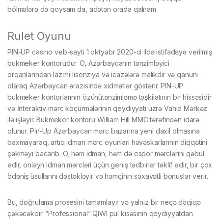
bölmələrə də qoysam da, adətən orada qalıram
Rulet Oyunu
PIN-UP casino veb-saytı 1 oktyabr 2020-ci ildə istifadəyə verilmiş
bukmeker kontorudur. O, Azərbaycanın tənzimləyici
orqanlarından lazımi lisenziya və icazələrə malikdir və qanuni
olaraq Azərbaycan ərazisində xidmətlər göstərir. PIN-UP
bukmeker kontorlarının özünütənzimləmə təşkilatının bir hissəsidir
və İnteraktiv mərc köçürmələrinin qeydiyyatı üzrə Vahid Mərkəz
ilə işləyir. Bukmeker kontoru William Hill MMC tərəfindən idarə
olunur. Pin-Up Azərbaycan mərc bazarına yeni daxil olmasına
baxmayaraq, artıq idman mərc oyunları həvəskarlarının diqqətini
çəkməyi bacarıb. O, həm idman, həm də espor mərclərini qəbul
edir, onlayn idman mərcləri üçün geniş tədbirlər təklif edir, bir çox
ödəniş üsullarını dəstəkləyir və həmçinin səxavətli bonuslar verir.
Bu, doğrulama prosesini tamamlayır və yalnız bir neçə dəqiqə
çəkəcəkdir. “Professional” QIWI pul kisəsinin qeydiyyatdan