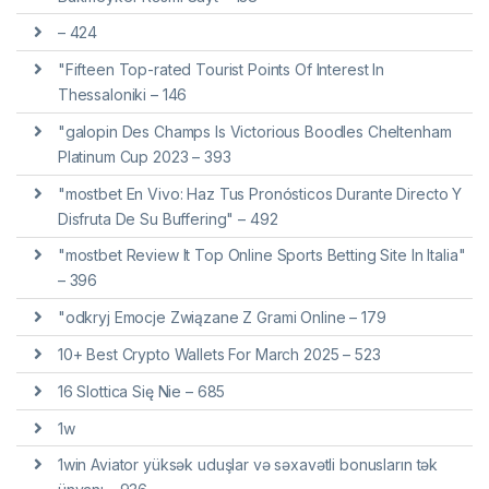
– 424
"Fifteen Top-rated Tourist Points Of Interest In
Thessaloniki – 146
"galopin Des Champs Is Victorious Boodles Cheltenham
Platinum Cup 2023 – 393
"mostbet En Vivo: Haz Tus Pronósticos Durante Directo Y
Disfruta De Su Buffering" – 492
"mostbet Review It Top Online Sports Betting Site In Italia"
– 396
"odkryj Emocje Związane Z Grami Online – 179
10+ Best Crypto Wallets For March 2025 – 523
16 Slottica Się Nie – 685
1w
1win Aviator yüksək uduşlar və səxavətli bonusların tək