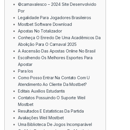
©carnavalesco – 2024 Site Desenvolvido
Por
Legalidade Para Jogadores Brasileiros
Mostbet Software Download
Apostas No Totalizador
Conheça O Enredo De Uma Acadêmicos Da
Abolição Para O Carnaval 2025
A Ascensão Das Apostas Online No Brasil
Escolhendo Os Melhores Esportes Para
Apostar
Para Ios
Como Posso Entrar Na Contato Com U
Atendimento Ao Cliente Da Mostbet?
Editais Auxílios Estudantis
Contatos Possuindo O Suporte Weil
Mostbet
Resultados E Estatísticas Da Partida
Avaliações Weil Mostbet
Uma Biblioteca De Jogos Incomparável