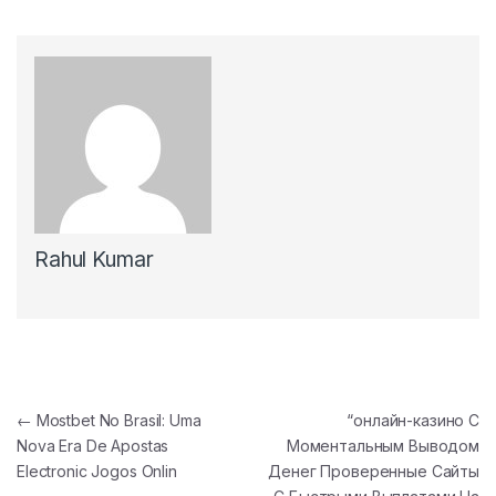
Rahul Kumar
Post navigation
←
Mostbet No Brasil: Uma
“онлайн-казино С
Nova Era De Apostas
Моментальным Выводом
Electronic Jogos Onlin
Денег Проверенные Сайты