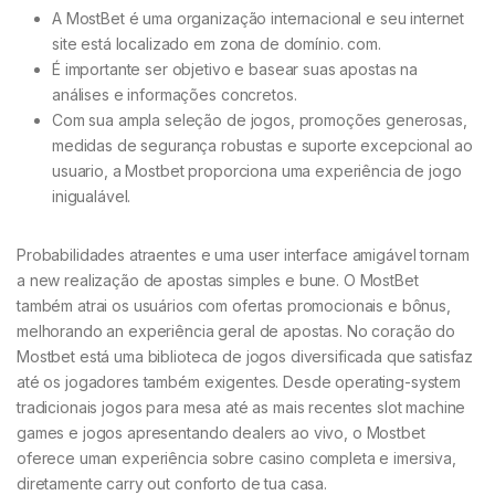
A MostBet é uma organização internacional e seu internet
site está localizado em zona de domínio. com.
É importante ser objetivo e basear suas apostas na
análises e informações concretos.
Com sua ampla seleção de jogos, promoções generosas,
medidas de segurança robustas e suporte excepcional ao
usuario, a Mostbet proporciona uma experiência de jogo
inigualável.
Probabilidades atraentes e uma user interface amigável tornam
a new realização de apostas simples e bune. O MostBet
também atrai os usuários com ofertas promocionais e bônus,
melhorando an experiência geral de apostas. No coração do
Mostbet está uma biblioteca de jogos diversificada que satisfaz
até os jogadores também exigentes. Desde operating-system
tradicionais jogos para mesa até as mais recentes slot machine
games e jogos apresentando dealers ao vivo, o Mostbet
oferece uman experiência sobre casino completa e imersiva,
diretamente carry out conforto de tua casa.