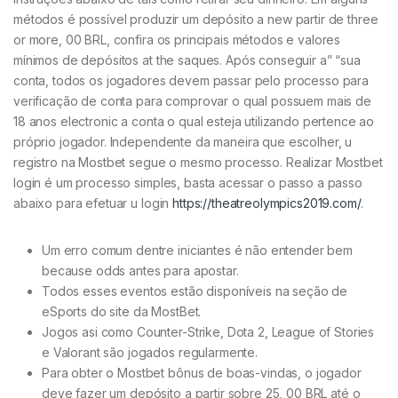
métodos é possível produzir um depósito a new partir de three
or more, 00 BRL, confira os principais métodos e valores
mínimos de depósitos at the saques. Após conseguir a” “sua
conta, todos os jogadores devem passar pelo processo para
verificação de conta para comprovar o qual possuem mais de
18 anos electronic a conta o qual esteja utilizando pertence ao
próprio jogador. Independente da maneira que escolher, u
registro na Mostbet segue o mesmo processo. Realizar Mostbet
login é um processo simples, basta acessar o passo a passo
abaixo para efetuar u login
https://theatreolympics2019.com/
.
Um erro comum dentre iniciantes é não entender bem
because odds antes para apostar.
Todos esses eventos estão disponíveis na seção de
eSports do site da MostBet.
Jogos asi como Counter-Strike, Dota 2, League of Stories
e Valorant são jogados regularmente.
Para obter o Mostbet bônus de boas-vindas, o jogador
deve fazer um depósito a partir sobre 25, 00 BRL até o