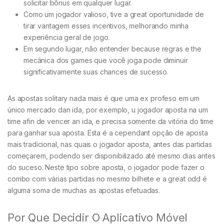
solicitar bônus em qualquer lugar.
Como um jogador valioso, tive a great oportunidade de
tirar vantagem esses incentivos, melhorando minha
experiência geral de jogo.
Em segundo lugar, não entender because regras e the
mecânica dos games que você joga pode diminuir
significativamente suas chances de sucesso.
As apostas solitary nada mais é que uma ex profeso em um
único mercado dan ida, por exemplo, u jogador aposta na um
time afin de vencer an ida, e precisa somente da vitória do time
para ganhar sua aposta. Esta é a cependant opção de aposta
mais tradicional, nas quais o jogador aposta, antes das partidas
começarem, podendo ser disponibilizado até mesmo dias antes
do suceso. Neste tipo sobre aposta, o jogador pode fazer o
combo com várias partidas no mesmo bilhete e a great odd é
alguma soma de muchas as apostas efetuadas.
Por Que Decidir O Aplicativo Móvel