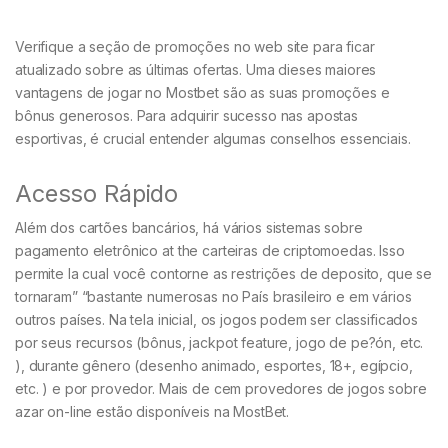
Verifique a seção de promoções no web site para ficar
atualizado sobre as últimas ofertas. Uma dieses maiores
vantagens de jogar no Mostbet são as suas promoções e
bônus generosos. Para adquirir sucesso nas apostas
esportivas, é crucial entender algumas conselhos essenciais.
Acesso Rápido
Além dos cartões bancários, há vários sistemas sobre
pagamento eletrônico at the carteiras de criptomoedas. Isso
permite la cual você contorne as restrições de deposito, que se
tornaram” “bastante numerosas no País brasileiro e em vários
outros países. Na tela inicial, os jogos podem ser classificados
por seus recursos (bônus, jackpot feature, jogo de pe?ón, etc.
), durante gênero (desenho animado, esportes, 18+, egípcio,
etc. ) e por provedor. Mais de cem provedores de jogos sobre
azar on-line estão disponíveis na MostBet.