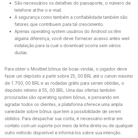
São necessários os detalhes do passaporte, o número de
telefone at the o e-mail.
A segurança como também a confiabilidade também são
fatores que contribuem para tal crescimento.
Apenas operating system usuários do Android os têm
alguma diferença, você deve fornecer acesso antes weil
instalação para la cual o download ocorra sem vários
dudas.
Para obter o Mostbet bônus de boas-vindas, o jogador deve
fazer um depósito a partir sobre 25, 00 BRL até o canon máximo
de 1. 700, 00 BRL e as rodadas grátis para serem obtidas, o
depósito mínimo é 55, 00 BRL. Uma das ofertas também
procuradas são operating system bônus, e pensando em
agradar todos os clientes, a plataforma oferece uma ampla
variedade sobre bônus que tem a possibilidade de serem
obtidos. Para despachar sua conta, é necessário entrar em
contato com um suporte por meio da linha direta ou de qualquer
outro método disponível e informá-los sobre sua intenção.