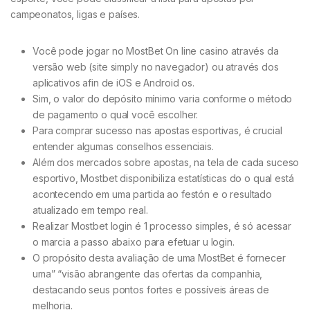
campeonatos, ligas e países.
Você pode jogar no MostBet On line casino através da
versão web (site simply no navegador) ou através dos
aplicativos afin de iOS e Android os.
Sim, o valor do depósito mínimo varia conforme o método
de pagamento o qual você escolher.
Para comprar sucesso nas apostas esportivas, é crucial
entender algumas conselhos essenciais.
Além dos mercados sobre apostas, na tela de cada suceso
esportivo, Mostbet disponibiliza estatísticas do o qual está
acontecendo em uma partida ao festón e o resultado
atualizado em tempo real.
Realizar Mostbet login é 1 processo simples, é só acessar
o marcia a passo abaixo para efetuar u login.
O propósito desta avaliação de uma MostBet é fornecer
uma” “visão abrangente das ofertas da companhia,
destacando seus pontos fortes e possíveis áreas de
melhoria.