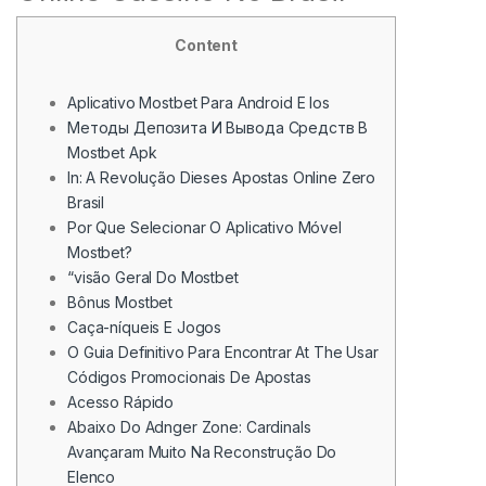
Content
Aplicativo Mostbet Para Android E Ios
Методы Депозита И Вывода Средств В
Mostbet Apk
In: A Revolução Dieses Apostas Online Zero
Brasil
Por Que Selecionar O Aplicativo Móvel
Mostbet?
“visão Geral Do Mostbet
Bônus Mostbet
Caça-níqueis E Jogos
O Guia Definitivo Para Encontrar At The Usar
Códigos Promocionais De Apostas
Acesso Rápido
Abaixo Do Adnger Zone: Cardinals
Avançaram Muito Na Reconstrução Do
Elenco