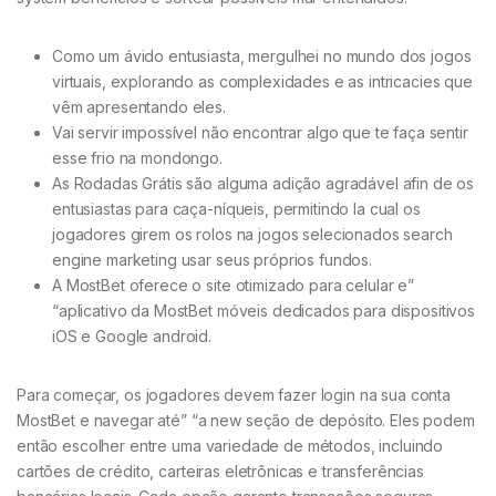
Como um ávido entusiasta, mergulhei no mundo dos jogos
virtuais, explorando as complexidades e as intricacies que
vêm apresentando eles.
Vai servir impossível não encontrar algo que te faça sentir
esse frio na mondongo.
As Rodadas Grátis são alguma adição agradável afin de os
entusiastas para caça-níqueis, permitindo la cual os
jogadores girem os rolos na jogos selecionados search
engine marketing usar seus próprios fundos.
A MostBet oferece o site otimizado para celular e”
“aplicativo da MostBet móveis dedicados para dispositivos
iOS e Google android.
Para começar, os jogadores devem fazer login na sua conta
MostBet e navegar até” “a new seção de depósito. Eles podem
então escolher entre uma variedade de métodos, incluindo
cartões de crédito, carteiras eletrônicas e transferências