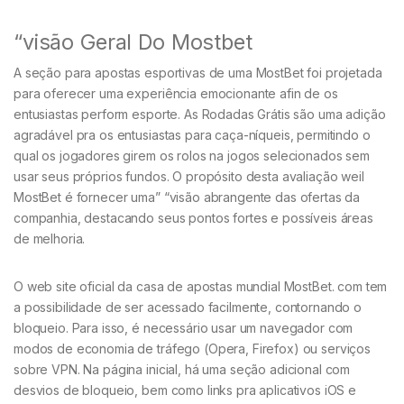
“visão Geral Do Mostbet
A seção para apostas esportivas de uma MostBet foi projetada
para oferecer uma experiência emocionante afin de os
entusiastas perform esporte. As Rodadas Grátis são uma adição
agradável pra os entusiastas para caça-níqueis, permitindo o
qual os jogadores girem os rolos na jogos selecionados sem
usar seus próprios fundos. O propósito desta avaliação weil
MostBet é fornecer uma” “visão abrangente das ofertas da
companhia, destacando seus pontos fortes e possíveis áreas
de melhoria.
O web site oficial da casa de apostas mundial MostBet. com tem
a possibilidade de ser acessado facilmente, contornando o
bloqueio. Para isso, é necessário usar um navegador com
modos de economia de tráfego (Opera, Firefox) ou serviços
sobre VPN. Na página inicial, há uma seção adicional com
desvios de bloqueio, bem como links pra aplicativos iOS e