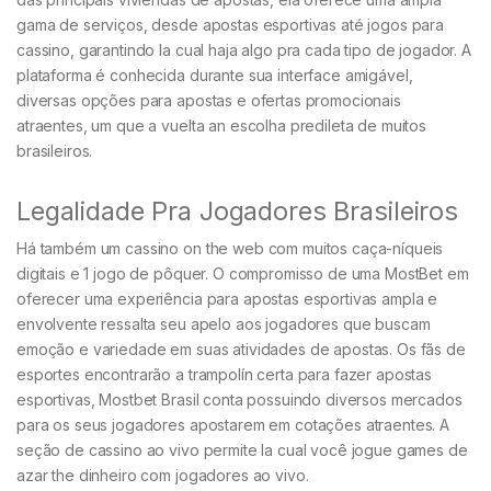
gama de serviços, desde apostas esportivas até jogos para
cassino, garantindo la cual haja algo pra cada tipo de jogador. A
plataforma é conhecida durante sua interface amigável,
diversas opções para apostas e ofertas promocionais
atraentes, um que a vuelta an escolha predileta de muitos
brasileiros.
Legalidade Pra Jogadores Brasileiros
Há também um cassino on the web com muitos caça-níqueis
digitais e 1 jogo de pôquer. O compromisso de uma MostBet em
oferecer uma experiência para apostas esportivas ampla e
envolvente ressalta seu apelo aos jogadores que buscam
emoção e variedade em suas atividades de apostas. Os fãs de
esportes encontrarão a trampolín certa para fazer apostas
esportivas, Mostbet Brasil conta possuindo diversos mercados
para os seus jogadores apostarem em cotações atraentes. A
seção de cassino ao vivo permite la cual você jogue games de
azar the dinheiro com jogadores ao vivo.