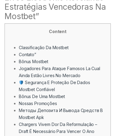
Estratégias Vencedoras Na
Mostbet”
Content
Classificação Da Mostbet
Contato”
Bônus Mostbet
Jogadores Para Ataque Famosos La Cual
Ainda Estão Livres No Mercado
Segurança E Proteção De Dados
Mostbet Confiável
Bônus De Uma Mostbet
Nossas Promoções
Методы Депозита И Вывода Средств В
Mostbet Apk
Chargers Vivem Dor Da Reformulação –
Draft É Necessário Para Vencer O Ano