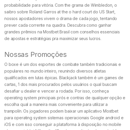
probabilidade para vitória. Com the grama de Wimbledon, o
saibro sobre Roland Garros at the o hard court do US Start,
nossos apostadores vivem o drama de cada jogo, tentando
prever cada corrente na quadra. Descubra como ganhar
grandes prêmios na Mostbet Brasil com conselhos essenciais
de apostas e estratégias pra maximizar seus lucros.
Nossas Promoções
O boxe é um dos esportes de combate também tradicionais e
populares no mundo inteiro, reunindo diversos atletas
qualificados em lutas épicas. Blackjack também é um games de
cartas, 1 dos mais procurados pelos usuários o qual buscam
desafiar u dealer e vencer a rodada. Por isso, conheça
operating system principais prós e contras de qualquer opção e
escolha qual a maneira mais conveniente para utilizar a
trampolín. Os jogadores podem baixar um aplicativo Mostbet
para operating system sistemas operacionais Google android e
iOS e com isso conseguir a plataforma à disposição no mobile