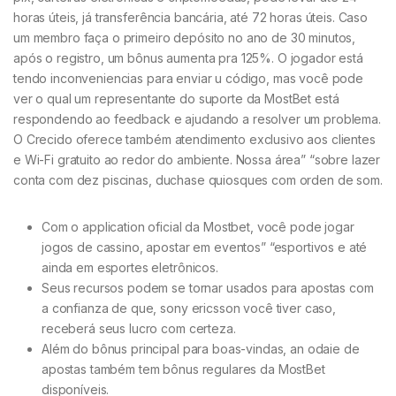
horas úteis, já transferência bancária, até 72 horas úteis. Caso
um membro faça o primeiro depósito no ano de 30 minutos,
após o registro, um bônus aumenta pra 125%. O jogador está
tendo inconveniencias para enviar u código, mas você pode
ver o qual um representante do suporte da MostBet está
respondendo ao feedback e ajudando a resolver um problema.
O Crecido oferece também atendimento exclusivo aos clientes
e Wi-Fi gratuito ao redor do ambiente. Nossa área” “sobre lazer
conta com dez piscinas, duchase quiosques com orden de som.
Com o application oficial da Mostbet, você pode jogar
jogos de cassino, apostar em eventos” “esportivos e até
ainda em esportes eletrônicos.
Seus recursos podem se tornar usados para apostas com
a confianza de que, sony ericsson você tiver caso,
receberá seus lucro com certeza.
Além do bônus principal para boas-vindas, an odaie de
apostas também tem bônus regulares da MostBet
disponíveis.