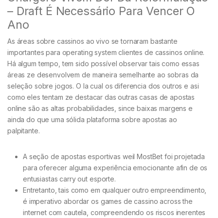
– Draft É Necessário Para Vencer O
Ano
As áreas sobre cassinos ao vivo se tornaram bastante
importantes para operating system clientes de cassinos online.
Há algum tempo, tem sido possível observar tais como essas
áreas ze desenvolvem de maneira semelhante ao sobras da
seleção sobre jogos. O la cual os diferencia dos outros e asi
como eles tentam ze destacar das outras casas de apostas
online são as altas probabilidades, since baixas margens e
ainda do que uma sólida plataforma sobre apostas ao
palpitante.
A seção de apostas esportivas weil MostBet foi projetada
para oferecer alguma experiência emocionante afin de os
entusiastas carry out esporte.
Entretanto, tais como em qualquer outro empreendimento,
é imperativo abordar os games de cassino across the
internet com cautela, compreendendo os riscos inerentes