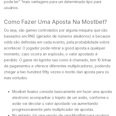
pode ter” “mais vantagens para um determinado tipo para
usuários.
Como Fazer Uma Aposta Na Mostbet?
Ou seja, são games controlados por alguma máquina que são
baseados em RNG (gerador de números aleatórios) e because
odds são definidas em cada evento, pela probabilidade sobre
acontecer. O jogador pode retirar a good aposta a qualquer
momento, caso ocorra an explosão, o valor apostado é
perdido. O game do tigrinho tais como é chamado, tem 10 linhas
de pagamentos e oferece diferentes multiplicadores, podendo
chegar a two hundred fifity vezes o monto dan aposta para os
mais sortudos.
Mostbet Aviator consiste basicamente em fazer uma aposta
electronic acompanhar o trajeto de um avião, conforme o
avião vai decolar u valor apostado vai aumentando
progressivamente pelo multiplicador de apostas.
No entanto, há uma versão de uma MostBet para usuários