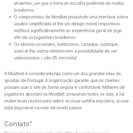
atraentes, um que a torna an escolha preferida de muitos
brasileiros.
O compromisso da MostBet possuindo uma interface sobre
usuário simplificada at the um design móvel responsivo
melhora significativamente an experiência geral de jogo
afin de os jogadores brasileiros.
Os idiomas ucraniano, bielorrusso, cazaque, uzbeque,
azeri at the outros também tem a possibilidade de ser
selecionados – são 25 zero total.
A Mostbet é considerada tais como um dos grandes sites de
apostas de Portugal. A organização garante que os clientes
possam usar o site de forma segura e confortável. Milhares de
jogadores apostam na MostBet. possuindo todos os dias, e há
muitas boas razões para aderir an essa cartilha esportiva, la cual
está disponível na mais de ninety países.
Contato”