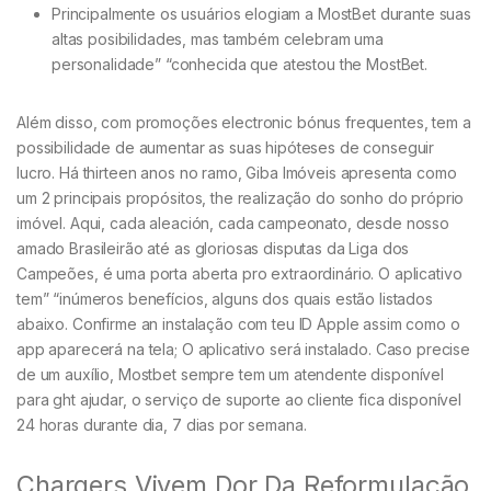
Principalmente os usuários elogiam a MostBet durante suas
altas posibilidades, mas também celebram uma
personalidade” “conhecida que atestou the MostBet.
Além disso, com promoções electronic bónus frequentes, tem a
possibilidade de aumentar as suas hipóteses de conseguir
lucro. Há thirteen anos no ramo, Giba Imóveis apresenta como
um 2 principais propósitos, the realização do sonho do próprio
imóvel. Aqui, cada aleación, cada campeonato, desde nosso
amado Brasileirão até as gloriosas disputas da Liga dos
Campeões, é uma porta aberta pro extraordinário. O aplicativo
tem” “inúmeros benefícios, alguns dos quais estão listados
abaixo. Confirme an instalação com teu ID Apple assim como o
app aparecerá na tela; O aplicativo será instalado. Caso precise
de um auxílio, Mostbet sempre tem um atendente disponível
para ght ajudar, o serviço de suporte ao cliente fica disponível
24 horas durante dia, 7 dias por semana.
Chargers Vivem Dor Da Reformulação