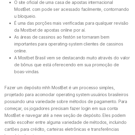
O site oficial de uma casa de apostas internacional
MostBet. com pode ser acessado facilmente, contornando
u bloqueio.
É uma das porções mais verificadas para qualquer revisão
da Mostbet de apostas online por aí.
As áreas de cassinos ao festón se tornaram bem
importantes para operating-system clientes de cassinos
online.
A Mostbet Brasil vem se destacando muito através do valor
de bônus que está oferecendo em sua promoção de
boas-vindas.
Fazer um depósito mhh MostBet é um processo simples,
projetado para acomodar operating system usuários brasileiros
possuindo uma variedade sobre métodos de pagamento. Para
começar, os jogadores precisam fazer login em sua conta
MostBet e navegar até a new seção de depósito. Eles podem
então escolher entre alguma variedade de métodos, incluindo
cartões para crédito, carteiras eletrônicas e transferências