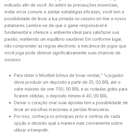
indicado afin de você. Ao aderir às precauções essenciais,
evitar erros comuns e adotar estratégias eficazes, você tem a
possibilidade de levar a tua jornada no cassino on-line a novos
patamares. Lembre-se de que o game responsável é
fundamental e oferece u ambiente ideal para satisfazer sua
paixão, mantendo um equilíbrio saudável. Em conforme lugar,
não comprender as regras electronic a mecânica de jogos que
você joga pode diminuir significativamente suas chances de
sucesso.
Para obter o Mostbet bônus de boas-vindas,” “u jogador
deve produzir um depósito a partir de 25, 00 BRL até o
valor máximo de one 700, 00 BRL e as rodadas grátis para
ficarem obtidas, o depósito mínimo é 40, 00 BRL.
Deixar o coração criar suas apostas tem a possibilidade de
levar an escolhas irracionais e perdas financeiras.
Por isso, conheça os principais prós e contras de cada
opção e decisão qual a manera mais conveniente sobre
utilizar a trampolín.