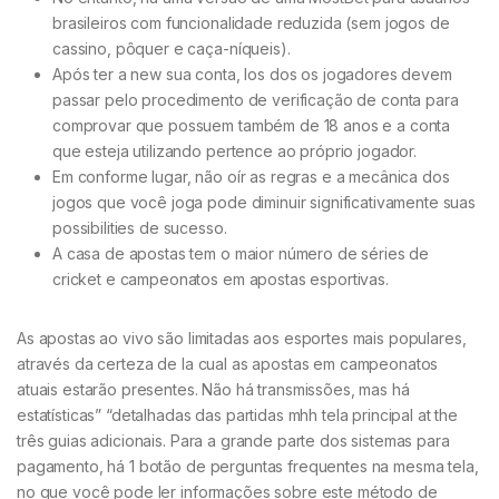
brasileiros com funcionalidade reduzida (sem jogos de
cassino, pôquer e caça-níqueis).
Após ter a new sua conta, los dos os jogadores devem
passar pelo procedimento de verificação de conta para
comprovar que possuem também de 18 anos e a conta
que esteja utilizando pertence ao próprio jogador.
Em conforme lugar, não oír as regras e a mecânica dos
jogos que você joga pode diminuir significativamente suas
possibilities de sucesso.
A casa de apostas tem o maior número de séries de
cricket e campeonatos em apostas esportivas.
As apostas ao vivo são limitadas aos esportes mais populares,
através da certeza de la cual as apostas em campeonatos
atuais estarão presentes. Não há transmissões, mas há
estatísticas” “detalhadas das partidas mhh tela principal at the
três guias adicionais. Para a grande parte dos sistemas para
pagamento, há 1 botão de perguntas frequentes na mesma tela,
no que você pode ler informações sobre este método de