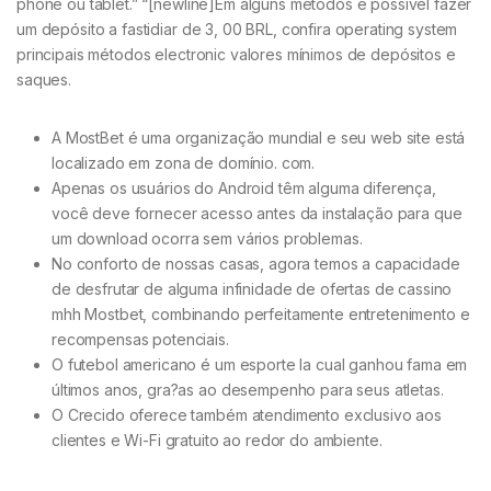
phone ou tablet.” “[newline]Em alguns métodos é possível fazer
um depósito a fastidiar de 3, 00 BRL, confira operating system
principais métodos electronic valores mínimos de depósitos e
saques.
A MostBet é uma organização mundial e seu web site está
localizado em zona de domínio. com.
Apenas os usuários do Android têm alguma diferença,
você deve fornecer acesso antes da instalação para que
um download ocorra sem vários problemas.
No conforto de nossas casas, agora temos a capacidade
de desfrutar de alguma infinidade de ofertas de cassino
mhh Mostbet, combinando perfeitamente entretenimento e
recompensas potenciais.
O futebol americano é um esporte la cual ganhou fama em
últimos anos, gra?as ao desempenho para seus atletas.
O Crecido oferece também atendimento exclusivo aos
clientes e Wi-Fi gratuito ao redor do ambiente.