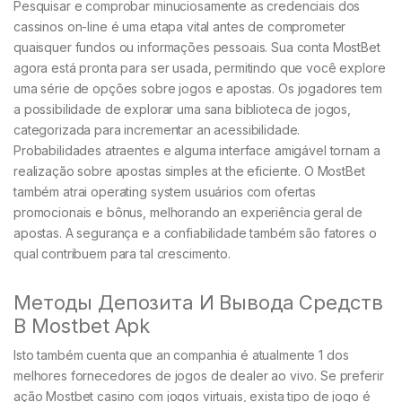
Pesquisar e comprobar minuciosamente as credenciais dos
cassinos on-line é uma etapa vital antes de comprometer
quaisquer fundos ou informações pessoais. Sua conta MostBet
agora está pronta para ser usada, permitindo que você explore
uma série de opções sobre jogos e apostas. Os jogadores tem
a possibilidade de explorar uma sana biblioteca de jogos,
categorizada para incrementar an acessibilidade.
Probabilidades atraentes e alguma interface amigável tornam a
realização sobre apostas simples at the eficiente. O MostBet
também atrai operating system usuários com ofertas
promocionais e bônus, melhorando an experiência geral de
apostas. A segurança e a confiabilidade também são fatores o
qual contribuem para tal crescimento.
Методы Депозита И Вывода Средств
В Mostbet Apk
Isto também cuenta que an companhia é atualmente 1 dos
melhores fornecedores de jogos de dealer ao vivo. Se preferir
ação Mostbet casino com jogos virtuais, exista tipo de jogo é