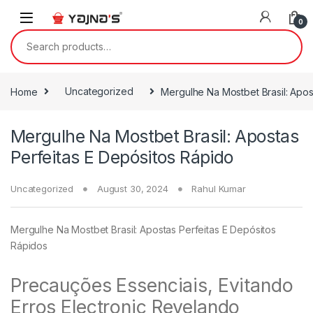
Skip to navigation
Skip to content
0
Search for:
Home
Uncategorized
Mergulhe Na Mostbet Brasil: Apos
Mergulhe Na Mostbet Brasil: Apostas
Perfeitas E Depósitos Rápido
Uncategorized
August 30, 2024
Rahul Kumar
Mergulhe Na Mostbet Brasil: Apostas Perfeitas E Depósitos
Rápidos
Precauções Essenciais, Evitando
Erros Electronic Revelando