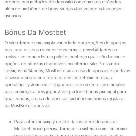
proporciona métodos de deposito convenientes e rápidos,
além de um bônus de boas-vindas atrativo que cativa novos
usuários.
Bônus Da Mostbet
O site oferece uma ampla variedade para opções de apostas
para que os seus usuários tenham mais possibilidades ao
realizar ao conceder um palpite, conheça quais são because
opções de apostas disponíveis no internet site. Prestando
serviços há 14 anos, Mostbet é uma casa de apostas esportivas
e cassino online que oferece bem entretenimento para
operating-system seus” “jogadores e excelentes promoções
para começar a new jogar. Além perform bônus principal para
boas-vindas, a casa de apostas também tem bônus regulares
da MostBet disponíveis.
Para autorizar simply no site da incapere de apostas
Mostbet, você precisa fornecer o sistema com seu nome
para usuário e senha para a rede social na que você já