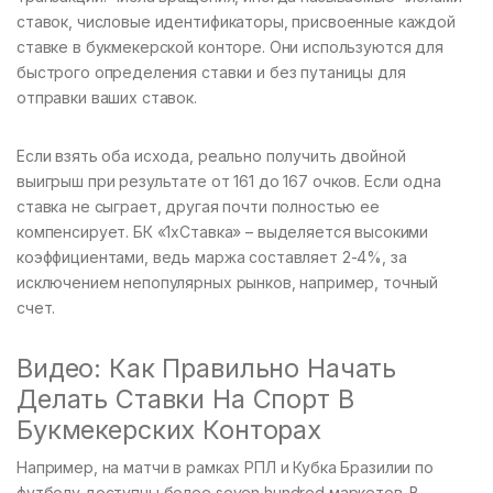
ставок, числовые идентификаторы, присвоенные каждой
ставке в букмекерской конторе. Они используются для
быстрого определения ставки и без путаницы для
отправки ваших ставок.
Если взять оба исхода, реально получить двойной
выигрыш при результате от 161 до 167 очков. Если одна
ставка не сыграет, другая почти полностью ее
компенсирует. БК «1хСтавка» – выделяется высокими
коэффициентами, ведь маржа составляет 2-4%, за
исключением непопулярных рынков, например, точный
счет.
Видео: Как Правильно Начать
Делать Ставки На Спорт В
Букмекерских Конторах
Например, на матчи в рамках РПЛ и Кубка Бразилии по
футболу доступны более seven hundred маркетов. В