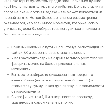
что некоторые букмекеры предлагают несколько лучшие
коэффициенты для конкретного события. Делать ставки на
спорт не очень сложная задача – так может показаться на
первый взгляд. Но при более детальном рассмотрении,
оказывается, что есть много моментов, которые нужно
учитывать, если Вы собираетесь погрузиться и пришли в
беттинг всерьёз и надолго.
Первыми шагами на пути к цели станут регистрация на
сайтах БК и освоение азов ставок на спорт.
А вот заключить пари на отрицательную фору того же
фаворита можно на более привлекательных
котировках.
Вы просто выбираете фиксированный процент от
вашего банка (на первых порах – не более 5%) и
ставите эту сумму на каждую ставку, вне зависимости
от коэффициента.
С коэффициентом 1, 6 и выигрывает по прогнозу,
указанному в самом начале цепочки.