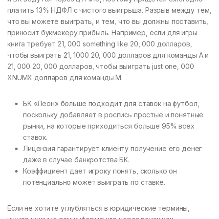
платить 13% НДФЛ с чистого выигрыша. Разрыв между тем,
что вы можете выиграть, и тем, что вы должны поставить,
приносит букмекеру прибыль. Например, если для игры
книга требует 21, 000 something like 20, 000 долларов,
чтобы выиграть 21, 1000 20, 000 долларов для команды A и
21, 000 20, 000 долларов, чтобы выиграть just one, 000
XNUMX долларов для команды M.
БК «Леон» больше подходит для ставок на футбол,
поскольку добавляет в роспись простые и понятные
рынки, на которые приходиться больше 95% всех
ставок.
Лицензия гарантирует клиенту получение его денег
даже в случае банкротства БК.
Коэффициент дает игроку понять, сколько он
потенциально может выиграть по ставке.
Если не хотите углубляться в юридические термины,