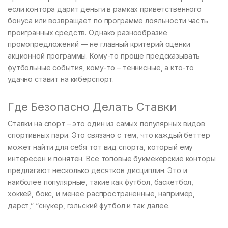
если контора дарит деньги в рамках приветственного
бонуса или возвращает по программе лояльности часть
проигранных средств. Однако разнообразие
промопредложений — не главный критерий оценки
акционной программы. Кому-то проще предсказывать
футбольные события, кому-то – теннисные, а кто-то
удачно ставит на киберспорт.
Где Безопасно Делать Ставки
Ставки на спорт – это один из самых популярных видов
спортивных пари. Это связано с тем, что каждый беттер
может найти для себя тот вид спорта, который ему
интересен и понятен. Все топовые букмекерские конторы
предлагают несколько десятков дисциплин. Это и
наиболее популярные, такие как футбол, баскетбол,
хоккей, бокс, и менее распространенные, например,
дарст,” “снукер, гэльский футбол и так далее.