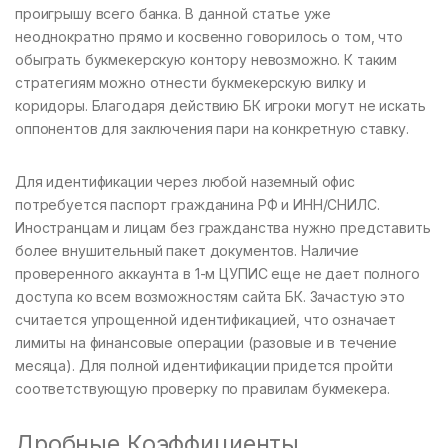
проигрышу всего банка. В данной статье уже
неоднократно прямо и косвенно говорилось о том, что
обыграть букмекерскую контору невозможно. К таким
стратегиям можно отнести букмекерскую вилку и
коридоры. Благодаря действию БК игроки могут не искать
оппонентов для заключения пари на конкретную ставку.
Для идентификации через любой наземный офис
потребуется паспорт гражданина РФ и ИНН/СНИЛС.
Иностранцам и лицам без гражданства нужно представить
более внушительный пакет документов. Наличие
проверенного аккаунта в 1-м ЦУПИС еще не дает полного
доступа ко всем возможностям сайта БК. Зачастую это
считается упрощенной идентификацией, что означает
лимиты на финансовые операции (разовые и в течение
месяца). Для полной идентификации придется пройти
соответствующую проверку по правилам букмекера.
Дробные Коэффициенты