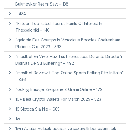
Bukmeyker Rəsmi Sayt – 138
– 424
"Fifteen Top-rated Tourist Points Of Interest In
Thessaloniki – 146
"galopin Des Champs Is Victorious Boodles Cheltenham
Platinum Cup 2023 – 393
"mostbet En Vivo: Haz Tus Pronósticos Durante Directo Y
Disfruta De Su Buffering" – 492
"mostbet Review It Top Online Sports Betting Site In Italia"
– 396
"odkryj Emocje Związane Z Grami Online – 179
10+ Best Crypto Wallets For March 2025 – 523
16 Slottica Się Nie – 685
1w
1win Aviator yüksək uduşlar və səxavətli bonusların tək