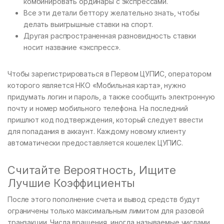
комбинировать ординары с экспрессами.
Все эти детали беттору желательно знать, чтобы
делать выигрышные ставки на спорт.
Другая распространенная разновидность ставки
носит название «экспресс».
Чтобы зарегистрироваться в Первом ЦУПИС, оператором
которого является НКО «Мобильная карта», нужно
придумать логин и пароль, а также сообщить электронную
почту и номер мобильного телефона. На последний
пришлют код подтверждения, который следует ввести
для попадания в аккаунт. Каждому новому клиенту
автоматически предоставляется кошелек ЦУПИС.
Считайте Вероятность, Ищите
Лучшие Коэффициенты
После этого пополнение счета и вывод средств будут
ограничены только максимальным лимитом для разовой
транзакции. Числа вращения, иногда называемые числами