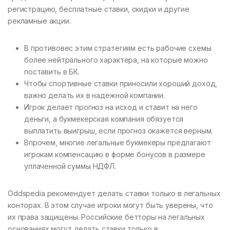
регистрацию, бесплатные ставки, скидки и другие
рекламные акции.
В противовес этим стратегиям есть рабочие схемы
более нейтрального характера, на которые можно
поставить в БК.
Чтобы спортивные ставки приносили хороший доход,
важно делать их в надежной компании.
Игрок делает прогноз на исход и ставит на него
деньги, а букмекерская компания обязуется
выплатить выигрыш, если прогноз окажется верным.
Впрочем, многие легальные букмекеры предлагают
игрокам компенсацию в форме бонусов в размере
уплаченной суммы НДФЛ.
Oddspedia рекомендует делать ставки только в легальных
конторах. В этом случае игроки могут быть уверены, что
их права защищены. Российские бетторы на легальных
основаниях могут делать ставки только в