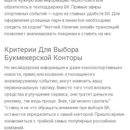
ищите нужную вам информацию через поиск или
обратитесь в техподдержку БК. Прямые эфиры
спортивных событий — одно из главных удобств БК. Для
оформления успешных пари в линии live необходимо
следить за ходом” “матчей. Наличие онлайн-трансляций
позволяет анализировать поединки и ставить на них.
Критерии Для Выбора
Букмекерской Конторы
Но инсайдерская информация и даже «околоспортивные»
новости, прямо или косвенно относящиеся к
анализируемому событию, могут изменить вашу
первоначальную тактику. Вместо того чтоб вложить
средства в улучшение сервиса, они тратят деньги на
рекламу, так ведь проще. Зная, где можно сделать”
“ставку и на что обращать внимание при выборе БК,
останется определиться с самой конторой. Пришло время
ознакомиться с тройкой самых популярных российских
компаний.