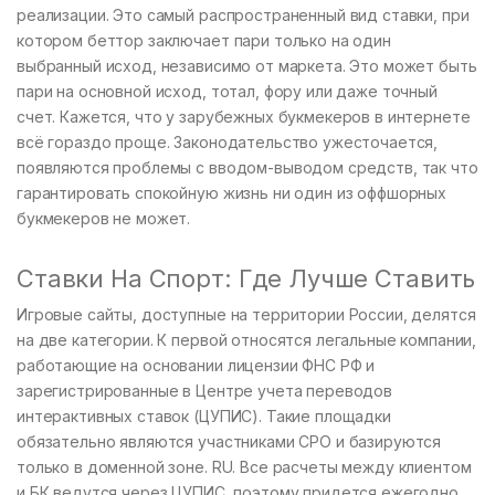
реализации. Это самый распространенный вид ставки, при
котором беттор заключает пари только на один
выбранный исход, независимо от маркета. Это может быть
пари на основной исход, тотал, фору или даже точный
счет. Кажется, что у зарубежных букмекеров в интернете
всё гораздо проще. Законодательство ужесточается,
появляются проблемы с вводом-выводом средств, так что
гарантировать спокойную жизнь ни один из оффшорных
букмекеров не может.
Ставки На Спорт: Где Лучше Ставить
Игровые сайты, доступные на территории России, делятся
на две категории. К первой относятся легальные компании,
работающие на основании лицензии ФНС РФ и
зарегистрированные в Центре учета переводов
интерактивных ставок (ЦУПИС). Такие площадки
обязательно являются участниками СРО и базируются
только в доменной зоне. RU. Все расчеты между клиентом
и БК ведутся через ЦУПИС, поэтому придется ежегодно