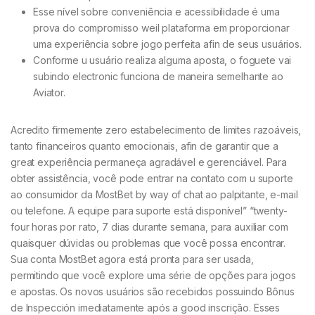
Esse nível sobre conveniência e acessibilidade é uma
prova do compromisso weil plataforma em proporcionar
uma experiência sobre jogo perfeita afin de seus usuários.
Conforme u usuário realiza alguma aposta, o foguete vai
subindo electronic funciona de maneira semelhante ao
Aviator.
Acredito firmemente zero estabelecimento de limites razoáveis,
tanto financeiros quanto emocionais, afin de garantir que a
great experiência permaneça agradável e gerenciável. Para
obter assistência, você pode entrar na contato com u suporte
ao consumidor da MostBet by way of chat ao palpitante, e-mail
ou telefone. A equipe para suporte está disponível” “twenty-
four horas por rato, 7 dias durante semana, para auxiliar com
quaisquer dúvidas ou problemas que você possa encontrar.
Sua conta MostBet agora está pronta para ser usada,
permitindo que você explore uma série de opções para jogos
e apostas. Os novos usuários são recebidos possuindo Bônus
de Inspección imediatamente após a good inscrição. Esses