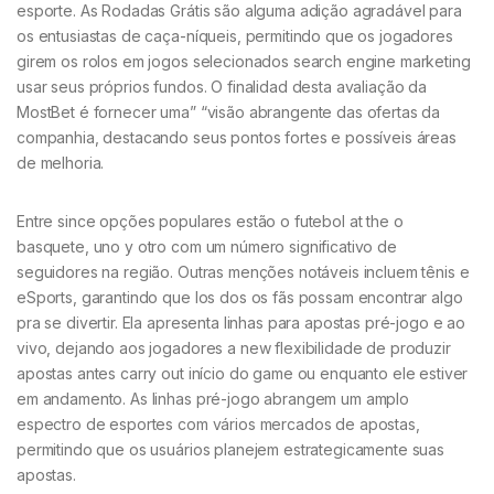
esporte. As Rodadas Grátis são alguma adição agradável para
os entusiastas de caça-níqueis, permitindo que os jogadores
girem os rolos em jogos selecionados search engine marketing
usar seus próprios fundos. O finalidad desta avaliação da
MostBet é fornecer uma” “visão abrangente das ofertas da
companhia, destacando seus pontos fortes e possíveis áreas
de melhoria.
Entre since opções populares estão o futebol at the o
basquete, uno y otro com um número significativo de
seguidores na região. Outras menções notáveis incluem tênis e
eSports, garantindo que los dos os fãs possam encontrar algo
pra se divertir. Ela apresenta linhas para apostas pré-jogo e ao
vivo, dejando aos jogadores a new flexibilidade de produzir
apostas antes carry out início do game ou enquanto ele estiver
em andamento. As linhas pré-jogo abrangem um amplo
espectro de esportes com vários mercados de apostas,
permitindo que os usuários planejem estrategicamente suas
apostas.