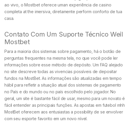
ao vivo, o Mostbet oferece uman experiência de casino
completa at the imersiva, diretamente perform conforto de tua
casa.
Contato Com Um Suporte Técnico Weil
Mostbet
Para a maioria dos sistemas sobre pagamento, há o botão de
perguntas frequentes na mesma tela, no que você pode ler
informações sobre esse método de depósito. Um FAQ alejado
no site descreve todas as vivencias possíveis de depositar
fundos na MostBet. As informações são atualizadas em tempo
hábil para refletir a situação atual dos sistemas de pagamento
no País e do mundo ou no país escolhido pelo jogador. No
geral, um site é bastante fácil de usar, mesmo para um novato é
fácil entender as principais funções. As apostas em futebol mhh
MostBet oferecem aos entusiastas a possibility de se envolver
com seu esporte favorito em um novo nível.