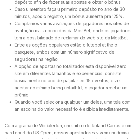
depósito afin de fazer suas apostas e obter o bônus.
Caso u membro faça u primeiro depósito no ano de 30
minutos, após o registro, um bônus aumenta pra 125%.
Compilamos várias avaliações de jogadores nos sites de
avaliação mais conocidos da MostBet, onde os jogadores
tem a possibilidade de reclamar do web site da MostBet.
Entre as opções populares estão o futebol at the o
basquete, ambos com um número significativo de
seguidores na região.
A opção de apostas no totalizador está disponível zero
site em diferentes tamanhos e experiencias, consiste
basicamente no ano de palpitar em 15 eventos, e ze
acertar no mínimo being unfaithful, o jogador recebe um
prêmio.
Quando você seleciona qualquer um deles, uma tela com
an escolha do valor necessário é exibida imediatamente.
Com a grama de Wimbledon, um saibro de Roland Garros e um
hard court do US Open, nossos apostadores vivem um drama