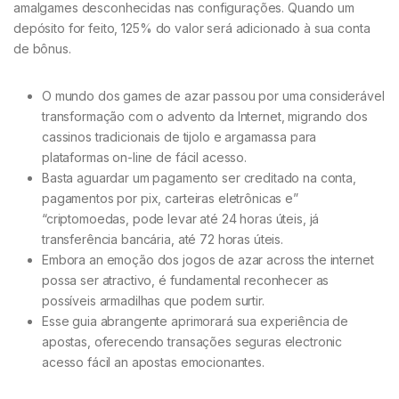
amalgames desconhecidas nas configurações. Quando um
depósito for feito, 125% do valor será adicionado à sua conta
de bônus.
O mundo dos games de azar passou por uma considerável
transformação com o advento da Internet, migrando dos
cassinos tradicionais de tijolo e argamassa para
plataformas on-line de fácil acesso.
Basta aguardar um pagamento ser creditado na conta,
pagamentos por pix, carteiras eletrônicas e”
“criptomoedas, pode levar até 24 horas úteis, já
transferência bancária, até 72 horas úteis.
Embora an emoção dos jogos de azar across the internet
possa ser atractivo, é fundamental reconhecer as
possíveis armadilhas que podem surtir.
Esse guia abrangente aprimorará sua experiência de
apostas, oferecendo transações seguras electronic
acesso fácil an apostas emocionantes.