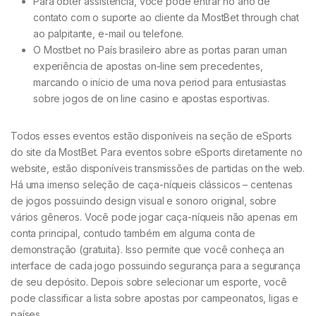
Para obter assistência, você pode entrar no ano de
contato com o suporte ao cliente da MostBet through chat
ao palpitante, e-mail ou telefone.
O Mostbet no País brasileiro abre as portas paran uman
experiência de apostas on-line sem precedentes,
marcando o início de uma nova period para entusiastas
sobre jogos de on line casino e apostas esportivas.
Todos esses eventos estão disponíveis na seção de eSports
do site da MostBet. Para eventos sobre eSports diretamente no
website, estão disponíveis transmissões de partidas on the web.
Há uma imenso seleção de caça-níqueis clássicos – centenas
de jogos possuindo design visual e sonoro original, sobre
vários gêneros. Você pode jogar caça-níqueis não apenas em
conta principal, contudo também em alguma conta de
demonstração (gratuita). Isso permite que você conheça an
interface de cada jogo possuindo segurança para a segurança
de seu depósito. Depois sobre selecionar um esporte, você
pode classificar a lista sobre apostas por campeonatos, ligas e
países.