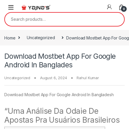
Skip to navigation
Skip to content
0
Search for:
Home
Uncategorized
Download Mostbet App For Googl
Download Mostbet App For Google
Android In Banglades
Uncategorized
August 6, 2024
Rahul Kumar
Download Mostbet App For Google Android In Bangladesh
“Uma Análise Da Odaie De
Apostas Pra Usuários Brasileiros