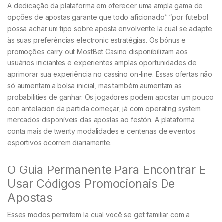
A dedicação da plataforma em oferecer uma ampla gama de
opções de apostas garante que todo aficionado” “por futebol
possa achar um tipo sobre aposta envolvente la cual se adapte
às suas preferências electronic estratégias. Os bônus e
promoções carry out MostBet Casino disponibilizam aos
usuários iniciantes e experientes amplas oportunidades de
aprimorar sua experiência no cassino on-line. Essas ofertas não
só aumentam a bolsa inicial, mas também aumentam as
probabilities de ganhar. Os jogadores podem apostar um pouco
con antelacion da partida começar, já com operating system
mercados disponíveis das apostas ao festón. A plataforma
conta mais de twenty modalidades e centenas de eventos
esportivos ocorrem diariamente.
O Guia Permanente Para Encontrar E
Usar Códigos Promocionais De
Apostas
Esses modos permitem la cual você se get familiar com a