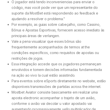
O jogador está tendo inconveniencias para enviar o
código, mas você pode ver que um representante do
suporte da MostBet está respondendo ao feedback e
ajudando a resolver o problema.”
Por exemplo, as guias sobre cabeçalho, como Cassino,
Bônus e Apostas Esportivas, fornecem acesso imediato às
principais áreas de verlangen.
Vale a pena visualizar que esses bônus são
frequentemente acompanhados de termos at the
condições específicos, como requisitos de apostas ou
restrições de jogos.
Essa integração accede que os jogadores permaneçam
envolvidos e tomem decisões informadas fundamentada
na ação ao vivo la cual estão assistindo.
Para eventos sobre eSports diretamente no website, estão
disponíveis transmissões de partidas across the internet.
Mostbet Aviator consiste basicamente em realizar uma
aposta electronic acompanhar o trajeto de um avião,
conforme o avião vai decolar u valor apostado vai
aumentando progressivamente vello multiplicador de