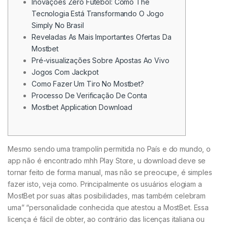
Inovações Zero Futebol: Como The
Tecnologia Está Transformando O Jogo
Simply No Brasil
Reveladas As Mais Importantes Ofertas Da
Mostbet
Pré-visualizações Sobre Apostas Ao Vivo
Jogos Com Jackpot
Como Fazer Um Tiro No Mostbet?
Processo De Verificação De Conta
Mostbet Application Download
Mesmo sendo uma trampolín permitida no País e do mundo, o
app não é encontrado mhh Play Store, u download deve se
tornar feito de forma manual, mas não se preocupe, é simples
fazer isto, veja como. Principalmente os usuários elogiam a
MostBet por suas altas posibilidades, mas também celebram
uma” “personalidade conhecida que atestou a MostBet. Essa
licença é fácil de obter, ao contrário das licenças italiana ou