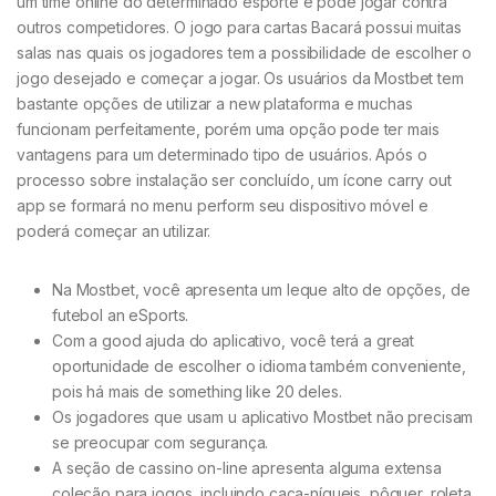
um time online do determinado esporte e pode jogar contra
outros competidores. O jogo para cartas Bacará possui muitas
salas nas quais os jogadores tem a possibilidade de escolher o
jogo desejado e começar a jogar. Os usuários da Mostbet tem
bastante opções de utilizar a new plataforma e muchas
funcionam perfeitamente, porém uma opção pode ter mais
vantagens para um determinado tipo de usuários. Após o
processo sobre instalação ser concluído, um ícone carry out
app se formará no menu perform seu dispositivo móvel e
poderá começar an utilizar.
Na Mostbet, você apresenta um leque alto de opções, de
futebol an eSports.
Com a good ajuda do aplicativo, você terá a great
oportunidade de escolher o idioma também conveniente,
pois há mais de something like 20 deles.
Os jogadores que usam u aplicativo Mostbet não precisam
se preocupar com segurança.
A seção de cassino on-line apresenta alguma extensa
coleção para jogos, incluindo caça-níqueis, pôquer, roleta