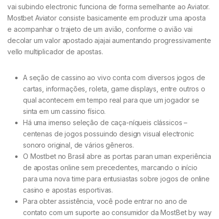
vai subindo electronic funciona de forma semelhante ao Aviator.
Mostbet Aviator consiste basicamente em produzir uma aposta
e acompanhar o trajeto de um avião, conforme o avião vai
decolar um valor apostado ajajai aumentando progressivamente
vello multiplicador de apostas.
A seção de cassino ao vivo conta com diversos jogos de
cartas, informações, roleta, game displays, entre outros o
qual acontecem em tempo real para que um jogador se
sinta em um cassino físico.
Há uma imenso seleção de caça-níqueis clássicos –
centenas de jogos possuindo design visual electronic
sonoro original, de vários gêneros.
O Mostbet no Brasil abre as portas paran uman experiência
de apostas online sem precedentes, marcando o início
para uma nova time para entusiastas sobre jogos de online
casino e apostas esportivas.
Para obter assistência, você pode entrar no ano de
contato com um suporte ao consumidor da MostBet by way