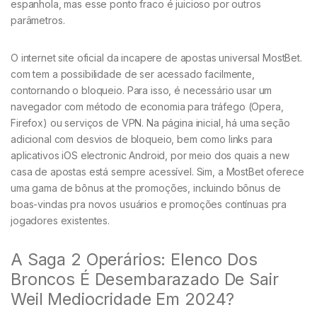
espanhola, mas esse ponto fraco é juicioso por outros
parâmetros.
O internet site oficial da incapere de apostas universal MostBet.
com tem a possibilidade de ser acessado facilmente,
contornando o bloqueio. Para isso, é necessário usar um
navegador com método de economia para tráfego (Opera,
Firefox) ou serviços de VPN. Na página inicial, há uma seção
adicional com desvios de bloqueio, bem como links para
aplicativos iOS electronic Android, por meio dos quais a new
casa de apostas está sempre acessível. Sim, a MostBet oferece
uma gama de bônus at the promoções, incluindo bônus de
boas-vindas pra novos usuários e promoções contínuas pra
jogadores existentes.
A Saga 2 Operários: Elenco Dos
Broncos É Desembarazado De Sair
Weil Mediocridade Em 2024?