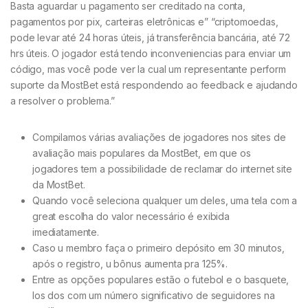
Basta aguardar u pagamento ser creditado na conta,
pagamentos por pix, carteiras eletrônicas e” “criptomoedas,
pode levar até 24 horas úteis, já transferência bancária, até 72
hrs úteis. O jogador está tendo inconveniencias para enviar um
código, mas você pode ver la cual um representante perform
suporte da MostBet está respondendo ao feedback e ajudando
a resolver o problema.”
Compilamos várias avaliações de jogadores nos sites de
avaliação mais populares da MostBet, em que os
jogadores tem a possibilidade de reclamar do internet site
da MostBet.
Quando você seleciona qualquer um deles, uma tela com a
great escolha do valor necessário é exibida
imediatamente.
Caso u membro faça o primeiro depósito em 30 minutos,
após o registro, u bônus aumenta pra 125%.
Entre as opções populares estão o futebol e o basquete,
los dos com um número significativo de seguidores na