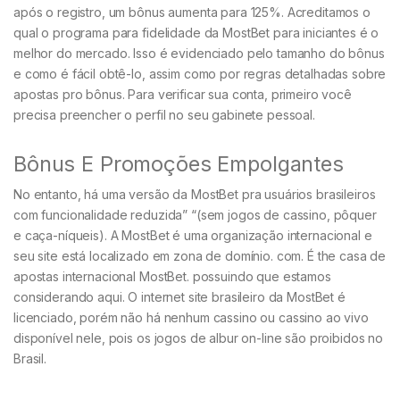
após o registro, um bônus aumenta para 125%. Acreditamos o
qual o programa para fidelidade da MostBet para iniciantes é o
melhor do mercado. Isso é evidenciado pelo tamanho do bônus
e como é fácil obtê-lo, assim como por regras detalhadas sobre
apostas pro bônus. Para verificar sua conta, primeiro você
precisa preencher o perfil no seu gabinete pessoal.
Bônus E Promoções Empolgantes
No entanto, há uma versão da MostBet pra usuários brasileiros
com funcionalidade reduzida” “(sem jogos de cassino, pôquer
e caça-níqueis). A MostBet é uma organização internacional e
seu site está localizado em zona de domínio. com. É the casa de
apostas internacional MostBet. possuindo que estamos
considerando aqui. O internet site brasileiro da MostBet é
licenciado, porém não há nenhum cassino ou cassino ao vivo
disponível nele, pois os jogos de albur on-line são proibidos no
Brasil.