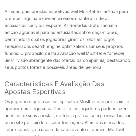
A seção para apostas esportivas weil MostBet foi lan?ada para
oferecer alguma experiência emocionante afin de os
entusiastas carry out esporte. As Rodadas Grátis são uma
adição agradável para os entusiastas sobre caça-níqueis,
permitindo la cual os jogadores girem os rolos em jogos
selecionados search engine optimization usar seus próprios
fundos. O propósito desta avaliação weil MostBet é fornecer
uma” “visão abrangente das ofertas da companhia, destacando
seus pontos fortes e possíveis áreas de melhoria.
Características E Avaliação Das
Apostas Esportivas
Os jogadores que usam um aplicativo Mostbet não precisam se
agobiar com segurança. Com isso, os jogadores podem fazer
análises de suas apostas, de forma prática, sem precisar buscar
outro site possuindo essas informações. Além dos mercados
sobre apostas, na uraian de cada evento esportivo, Mostbet