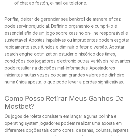
of chat ao festón, e-mail ou telefone.
Por fim, deixar de gerenciar seu bankroll de manera eficaz
pode servir prejudicial. Definir o orçamento e cumpri-lo é
essencial afin de um jogo sobre cassino on-line responsável e
sustentável. Apostas impulsivas ou imprudentes podem esgotar
rapidamente seus fundos e diminuir o fator diversão. Apostar
search engine optimization estudar o histórico dos times,
condições dos jogadores electronic outras variáveis relevantes
pode resultar na decisões mal-informadas. Apostadores
iniciantes muitas vezes colocam grandes valores de dinheiro
numa única aposta, o que pode levar a perdas significativas.
Como Posso Retirar Meus Ganhos Da
Mostbet?
Os jogos de roleta consistem em lançar alguma bolinha e
operating system jogadores podem realizar uma aposta em
diferentes opções tais como cores, dezenas, colunas, ímpares