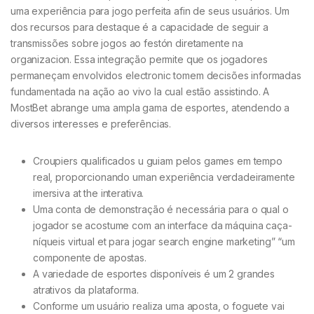
uma experiência para jogo perfeita afin de seus usuários. Um
dos recursos para destaque é a capacidade de seguir a
transmissões sobre jogos ao festón diretamente na
organizacion. Essa integração permite que os jogadores
permaneçam envolvidos electronic tomem decisões informadas
fundamentada na ação ao vivo la cual estão assistindo. A
MostBet abrange uma ampla gama de esportes, atendendo a
diversos interesses e preferências.
Croupiers qualificados u guiam pelos games em tempo
real, proporcionando uman experiência verdadeiramente
imersiva at the interativa.
Uma conta de demonstração é necessária para o qual o
jogador se acostume com an interface da máquina caça-
níqueis virtual et para jogar search engine marketing” “um
componente de apostas.
A variedade de esportes disponíveis é um 2 grandes
atrativos da plataforma.
Conforme um usuário realiza uma aposta, o foguete vai