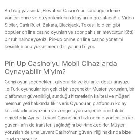
Bu blog yazısında, Élévateur Casino’nun sunduğu ödeme
yöntemlerine ve bu yöntemlerin detaylarına göz atacağız. Video
Slotlar, Canlı Rulet, Bakara, Blackjack, Texas Hold’em gibi
popüler on line casino oyunları ve spor bahisleri mevcuttur. Kötü
bir ruh halindeyseniz, Pin-up online on line casino yönetimi
kesinlikle onu yükseltmenin bir yolunu biliyor.
Pin Up Casino’yu Mobil Cihazlarda
Oynayabilir Miyim?
Geniş oyun seçenekleri, güvenilirlik ve kullanıcı dostu arayüzü
ile Türk oyuncular için çekici bir seçenektir. Müşteri yorumları, bir
platformun güvenilirliği, sunduğu hizmetlerin kalitesi ve müşteri
memnuniyeti hakkında fikir verir. Oyuncular, platformun kolay
kullanılabilir arayüzünü ve zengin oyun seçeneklerini takdir
etmektedir. Ayrıca, Levant Casino’nun hızlı ödeme yöntemleri ve
güvenli afin de transferi sağladığını belirtmektedirler. Müşteri
yorumları de uma Levant Casino’nun güvenilirliği hakkında bize
ipuçları verebilir.