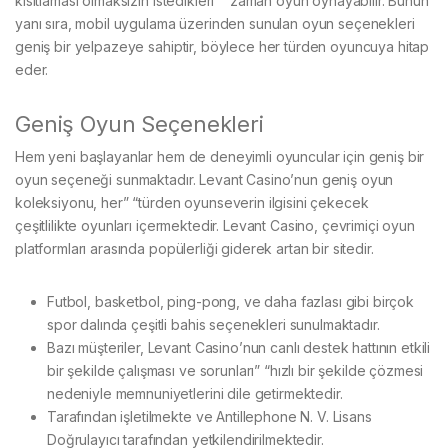
kısıtlaması olmaksızın istedikleri” “zaman oyun oynayabilir. Bunun
yanı sıra, mobil uygulama üzerinden sunulan oyun seçenekleri
geniş bir yelpazeye sahiptir, böylece her türden oyuncuya hitap
eder.
Geniş Oyun Seçenekleri
Hem yeni başlayanlar hem de deneyimli oyuncular için geniş bir
oyun seçeneği sunmaktadır. Levant Casino’nun geniş oyun
koleksiyonu, her” “türden oyunseverin ilgisini çekecek
çeşitlilikte oyunları içermektedir. Levant Casino, çevrimiçi oyun
platformları arasında popülerliği giderek artan bir sitedir.
Futbol, basketbol, ping-pong, ve daha fazlası gibi birçok
spor dalında çeşitli bahis seçenekleri sunulmaktadır.
Bazı müşteriler, Levant Casino’nun canlı destek hattının etkili
bir şekilde çalışması ve sorunları” “hızlı bir şekilde çözmesi
nedeniyle memnuniyetlerini dile getirmektedir.
Tarafından işletilmekte ve Antillephone N. V. Lisans
Doğrulayıcı tarafından yetkilendirilmektedir.