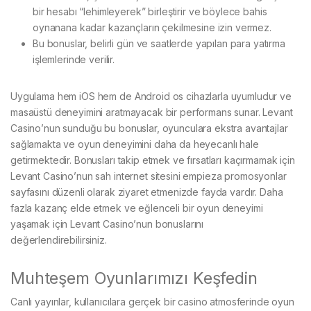
bir hesabı “lehimleyerek” birleştirir ve böylece bahis
oynanana kadar kazançların çekilmesine izin vermez.
Bu bonuslar, belirli gün ve saatlerde yapılan para yatırma
işlemlerinde verilir.
Uygulama hem iOS hem de Android os cihazlarla uyumludur ve
masaüstü deneyimini aratmayacak bir performans sunar. Levant
Casino’nun sunduğu bu bonuslar, oyunculara ekstra avantajlar
sağlamakta ve oyun deneyimini daha da heyecanlı hale
getirmektedir. Bonusları takip etmek ve fırsatları kaçırmamak için
Levant Casino’nun sah internet sitesini empieza promosyonlar
sayfasını düzenli olarak ziyaret etmenizde fayda vardır. Daha
fazla kazanç elde etmek ve eğlenceli bir oyun deneyimi
yaşamak için Levant Casino’nun bonuslarını
değerlendirebilirsiniz.
Muhteşem Oyunlarımızı Keşfedin
Canlı yayınlar, kullanıcılara gerçek bir casino atmosferinde oyun