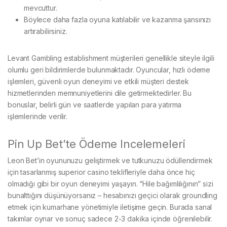
mevcuttur.
Böylece daha fazla oyuna katılabilir ve kazanma şansınızı
artırabilirsiniz.
Levant Gambling establishment müşterileri genellikle siteyle ilgili
olumlu geri bildirimlerde bulunmaktadır. Oyuncular, hızlı ödeme
işlemleri, güvenli oyun deneyimi ve etkili müşteri destek
hizmetlerinden memnuniyetlerini dile getirmektedirler. Bu
bonuslar, belirli gün ve saatlerde yapılan para yatırma
işlemlerinde verilir.
Pin Up Bet’te Ödeme Incelemeleri
Leon Bet’in oyununuzu geliştirmek ve tutkunuzu ödüllendirmek
için tasarlanmış superior casino teklifleriyle daha önce hiç
olmadığı gibi bir oyun deneyimi yaşayın. “Hile bağımlılığının” sizi
bunalttığını düşünüyorsanız – hesabınızı geçici olarak groundling
etmek için kumarhane yönetimiyle iletişime geçin. Burada sanal
takımlar oynar ve sonuç sadece 2-3 dakika içinde öğrenilebilir.