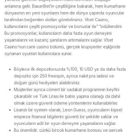
anlamına gelir. BasariBet’in çeşitliliğine bakarak, hem kumarhane
dünyasının en yeni oyunlarını hem de dünya çapında oyuncular
tarafından beğenilen slotları görebilirsiniz. Vbet Casino,
kullanıcılarını çeşitli promosyonlar ve bonuslar ile” “ödüllendirir.
Bu promosyonlar, kullanıcıların daha fazla oyun deneyimi
yaşamalarını ve kazanç şanslarını artırmalarını sağlar. Vbet
Casino’nun canlı casino bölümü, gerçek krupiyerler eşliğinde
oynanan oyunları kullanıcılara sunar.
Böylece ilk depozitonuzda %100, 10 USD ya da daha fazla
depozito için 250 freespin, ayrıca nakit pra iadesi ve
doğum günü hediyeleri alabilirsiniz.
Müşteriler ayrıca cömert bir sadakat programının keyfini
çıkarabilir ve Türk Lirası ile bahis yapma olanağı da dahil
olmak üzere güvenli ödeme yöntemlerini kullanabilirler.
Lisanslı bir system olarak, Leon Guess, oyuncuların kişisel
empieza finansal bilgilerini güvenli bir şekilde saklar ve
oyuncuların adil bir oyun deneyimi yaşamalarını sağlar.
Bu önemlidir, çünkü birçok kumarhane bonusu ve gerçek