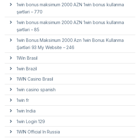
1win bonus maksimum 2000 AZN 1win bonus kullanma
şərtləri – 770
1win bonus maksimum 2000 AZN 1win bonus kullanma
şərtləri – 85
1win Bonus Maksimum 2000 Azn 1win Bonus Kullanma
Şərtləri 93 My Website – 246
1Win Brasil
1win Brazil
1WIN Casino Brasil
1win casino spanish
1win fr
1win India
1win Login 129
1WIN Official In Russia