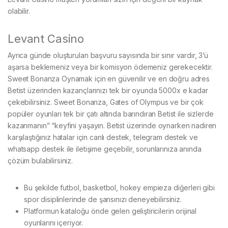
olabilir.
Levant Casino
Ayrıca günde oluşturulan başvuru sayısında bir sınır vardır, 3’ü
aşarsa beklemeniz veya bir komisyon ödemeniz gerekecektir.
Sweet Bonanza Oynamak için en güvenilir ve en doğru adres
Betist üzerinden kazançlarınızı tek bir oyunda 5000x e kadar
çekebilirsiniz. Sweet Bonanza, Gates of Olympus ve bir çok
popüler oyunları tek bir çatı altında barındıran Betist ile sizlerde
kazanmanın” “keyfini yaşayın. Betist üzerinde oynarken nadiren
karşılaştığınız hatalar için canlı destek, telegram destek ve
whatsapp destek ile iletişime geçebilir, sorunlarınıza anında
çözüm bulabilirsiniz.
Bu şekilde futbol, basketbol, hokey empieza diğerleri gibi
spor disiplinlerinde de şansınızı deneyebilirsiniz.
Platformun kataloğu önde gelen geliştiricilerin orijinal
oyunlarını içeriyor.