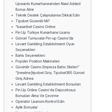
Upwards Kumarhanesinden Nasıl Added
Bonus Alınır
Teknik Destek Çalışmalarına Dikkat Edin
Tipobet Güvenilir Mi?
“basaribet Casino Online
Pin Up Türkiye Kumarhane Lisansı
Güncel Turnuvalar Pin-up Casino’da
Levant Gambling Establishment Oyun
Seçenekleri
Bahis Seçenekleri:
Popüler Position Makineleri
Güvenilir Casino Empieza Bahis Siteleri”
“[newline]tipobet Giriş: Tipobet365 Güncel
Giriş Adresi
Levant Gambling Establishment Bonusları
Pin Up Online Casino’da Depozitosuz
Bonusları Alma Ve Çevirme
Operatör Lisansını Kontrol Edin
Aylık Bonuslar