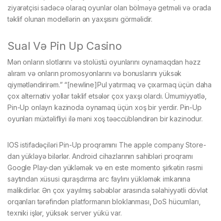
ziyarətçisi sadəcə olaraq oyunlar olan bölməyə getməli və orada
təklif olunan modellərin ən yaxşısını görməlidir.
Sual Və Pin Up Casino
Mən onların slotlarını və stolüstü oyunlarını oynamaqdan həzz
alıram və onların promosyonlarını və bonuslarını yüksək
qiymətləndirirəm.” “[newline]Pul yatırmaq və çıxarmaq üçün daha
çox alternativ yollar təklif etsələr çox yaxşı olardı. Ümumiyyətlə,
Pin-Up onlayn kazinoda oynamaq üçün xoş bir yerdir. Pin-Up
oyunları müxtəlifliyi ilə məni xoş təəccübləndirən bir kazinodur.
IOS istifadəçiləri Pin-Up proqramını The apple company Store-
dan yükləyə bilərlər. Android cihazlarının sahibləri proqramı
Google Play-dən yükləmək və en este momento şirkətin rəsmi
saytından xüsusi quraşdırma arc faylını yükləmək imkanına
malikdirlər. Ən çox yayılmış səbəblər arasında səlahiyyətli dövlət
orqanları tərəfindən platformanın bloklanması, DoS hücumları,
texniki işlər, yüksək server yükü var.