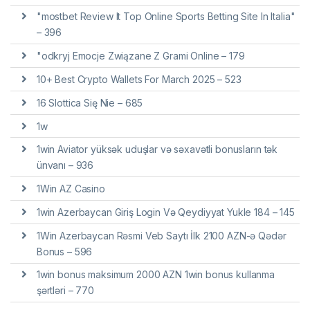
"mostbet Review It Top Online Sports Betting Site In Italia"
– 396
"odkryj Emocje Związane Z Grami Online – 179
10+ Best Crypto Wallets For March 2025 – 523
16 Slottica Się Nie – 685
1w
1win Aviator yüksək uduşlar və səxavətli bonusların tək
ünvanı – 936
1Win AZ Casino
1win Azerbaycan Giriş Login Və Qeydiyyat Yukle 184 – 145
1Win Azerbaycan Rəsmi Veb Saytı İlk 2100 AZN-ə Qədər
Bonus – 596
1win bonus maksimum 2000 AZN 1win bonus kullanma
şərtləri – 770