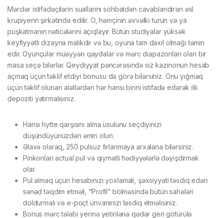
Mərclər istifadəçilərin suallarını söhbətdən cavablandıran əsl
krupiyerin şirkətində edilir. O, həmçinin əvvəlki turun və ya
püşkatmanın nəticələrini açıqlayır. Bütün studiyalar yüksək
keyfiyyətli dizayna malikdir və bu, oyuna tam daxil olmağı təmin
edir. Oyunçular müəyyən qaydalar və mərc diapazonları olan bir
masa seçə bilərlər. Qeydiyyat pəncərəsində siz kazinonun hesab
açmaq üçün təklif etdiyi bonusu da görə bilərsiniz. Onu yığmaq
üçün təklif olunan alətlərdən hər hansı birini istifadə edərək ilk
depoziti yatırmalısınız.
Hansı hytte qarşısını alma üsulunu seçdiyinizi
düşündüyünüzdən əmin olun.
Əlavə olaraq, 250 pulsuz fırlanmaya arxalana bilərsiniz.
Pinkonları actual pul və qiymətli hədiyyələrlə dəyişdirmək
olar.
Pul almaq üçün hesabınızı yoxlamalı, şəxsiyyəti təsdiq edən
sənəd təqdim etməli, “Profil” bölməsində bütün sahələri
doldurmalı və e-poçt ünvanınızı təsdiq etməlisiniz.
Bonus mərc tələbi yerinə yetirilənə qədər geri götürülə