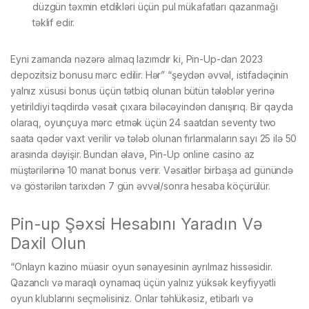
düzgün təxmin etdikləri üçün pul mükafatları qazanmağı
təklif edir.
Eyni zamanda nəzərə almaq lazımdır ki, Pin-Up-dan 2023
depozitsiz bonusu mərc edilir. Hər” “şeydən əvvəl, istifadəçinin
yalnız xüsusi bonus üçün tətbiq olunan bütün tələblər yerinə
yetirildiyi təqdirdə vəsait çıxara biləcəyindən danışırıq. Bir qayda
olaraq, oyunçuya mərc etmək üçün 24 saatdan seventy two
saata qədər vaxt verilir və tələb olunan fırlanmaların sayı 25 ilə 50
arasında dəyişir. Bundan əlavə, Pin-Up online casino az
müştərilərinə 10 manat bonus verir. Vəsaitlər birbaşa ad günündə
və göstərilən tarixdən 7 gün əvvəl/sonra hesaba köçürülür.
Pin-up Şəxsi Hesabını Yaradın Və
Daxil Olun
“Onlayn kazino müasir oyun sənayesinin ayrılmaz hissəsidir.
Qazanclı və maraqlı oynamaq üçün yalnız yüksək keyfiyyətli
oyun klublarını seçməlisiniz. Onlar təhlükəsiz, etibarlı və