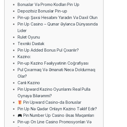
Bonuslar Və Promo Kodları Pin Up
Depozitsiz Bonuslar Pin-up
Pin-up Şəxsi Hesabını Yaradın Və Daxil Olun
Pin Up Casino – Qumar Əyləncə Dünyasında
Lider
Rulet Oyunu
Texniki Dəstək
Pin Up Added Bonus Pul Çıxarılır?
Kazino:
Pin-up Kazino Fəaliyyətinin Coğrafiyası
Pul Çıxarmaq Və Əmanəti Necə Doldurmaq
Olar?
Canlı Kazino
Pin Upward Kazino Oyunlarını Real Pulla
Oynaya Bilərəmmi?
Pin Upward Casino-da Bonuslar
Pin Up Nə Qədər Onlayn Kazino Təklif Edir?
Pin Number Up Casino Əsas Məqamları
Pin-up On Line Casino Promosyonları Və