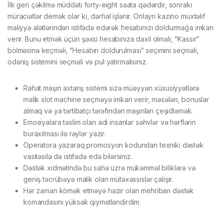
İlk geri çəkilmə müddəti forty-eight saata qədərdir, sonrakı
müraciətlər demək olar ki, dərhal işlənir. Onlayn kazino müxtəlif
maliyyə alətlərindən istifadə edərək hesabınızı doldurmağa imkan
verir. Bunu etmək üçün şəxsi hesabınıza daxil olmalı, “Kassir”
bölməsinə keçməli, “Hesabın doldurulması” seçimini seçməli,
ödəniş sistemini seçməli və pul yatırmalısınız.
Rahat maşın axtarış sistemi sizə müəyyən xüsusiyyətlərə
malik slot machine seçməyə imkan verir, məsələn, bonuslar
almaq və ya tərtibatçı tərəfindən maşınları çeşidləmək.
Emosiyalara təslim olan adi insanlar səhvlər və hərflərin
buraxılması ilə rəylər yazır.
Operatora yazaraq promosyon kodundan texniki dəstək
vasitəsilə də istifadə edə bilərsiniz.
Dəstək xidmətində bu sahə üzrə mükəmməl biliklərə və
geniş təcrübəyə malik olan mütəxəssislər çalışır.
Hər zaman kömək etməyə hazır olan mehriban dəstək
komandasını yüksək qiymətləndirdim.