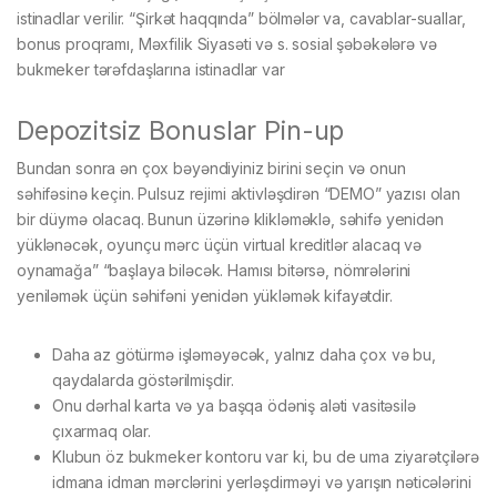
istinadlar verilir. “Şirkət haqqında” bölmələr va, cavablar-suallar,
bonus proqramı, Məxfilik Siyasəti və s. sosial şəbəkələrə və
bukmeker tərəfdaşlarına istinadlar var
Depozitsiz Bonuslar Pin-up
Bundan sonra ən çox bəyəndiyiniz birini seçin və onun
səhifəsinə keçin. Pulsuz rejimi aktivləşdirən “DEMO” yazısı olan
bir düymə olacaq. Bunun üzərinə klikləməklə, səhifə yenidən
yüklənəcək, oyunçu mərc üçün virtual kreditlər alacaq və
oynamağa” “başlaya biləcək. Hamısı bitərsə, nömrələrini
yeniləmək üçün səhifəni yenidən yükləmək kifayətdir.
Daha az götürmə işləməyəcək, yalnız daha çox və bu,
qaydalarda göstərilmişdir.
Onu dərhal karta və ya başqa ödəniş aləti vasitəsilə
çıxarmaq olar.
Klubun öz bukmeker kontoru var ki, bu de uma ziyarətçilərə
idmana idman mərclərini yerləşdirməyi və yarışın nəticələrini