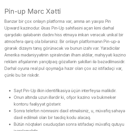
Pin-up Mərc Xətti
Bənzər bir çox onlayn platforma var, amma ən yaxşısı Pin
Upward kazinodur. Əsas Pin-Up səhifəsini açan kimi dərhal
qarşıdakı qələbənin dadını hiss etməyə imkan verəcək unikal bir
atmosferə qərq ola bilərsiniz. Bir onlayn platformanın Pin-up-a
girərək dizaynı tanış görünəcək və bunun izahı var. Yaradıcılar
Amerika mədəniyyətinin spiralından ilham aldılar, mahiyyəti kazino
reklam afişalarının yarıçılpaq gözəllərin şəkilləri ilə bəzədilməsidir.
Dərhal oyuna real pul qoymağa hazır olan çox az istifadəçi var,
çünki bu bir riskdir.
Sayt Pin-Up ilkin identifikasiya üçün interfeysə malikdir.
Onun altında uzun illərdir ki, ofşor kazino və bukmeker
kontoru fəaliyyət göstərir.
Sonra telefon nömrəsini daxil etməlisiniz, u, müvafiq sahəyə
daxil edilməli olan bir təsdiq kodu alacaq.
Bütün nöqtələri oxuduqdan sonra istifadəçi müvafiq qutuyu
işarələməlidir.