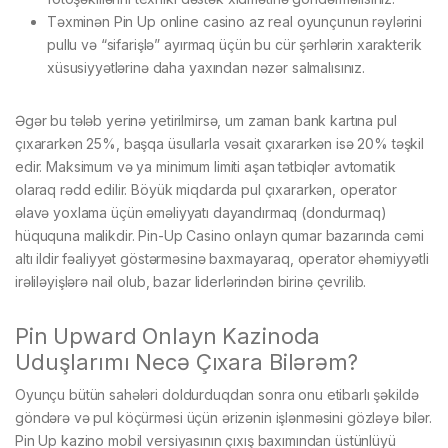
Təxminən Pin Up online casino az real oyunçunun rəylərini
pullu və “sifarişlə” ayırmaq üçün bu cür şərhlərin xarakterik
xüsusiyyətlərinə daha yaxından nəzər salmalısınız.
Əgər bu tələb yerinə yetirilmirsə, um zaman bank kartına pul
çıxararkən 25%, başqa üsullarla vəsait çıxararkən isə 20% təşkil
edir. Maksimum və ya minimum limiti aşan tətbiqlər avtomatik
olaraq rədd edilir. Böyük miqdarda pul çıxararkən, operator
əlavə yoxlama üçün əməliyyatı dayandırmaq (dondurmaq)
hüququna malikdir. Pin-Up Casino onlayn qumar bazarında cəmi
altı ildir fəaliyyət göstərməsinə baxmayaraq, operator əhəmiyyətli
irəliləyişlərə nail olub, bazar liderlərindən birinə çevrilib.
Pin Upward Onlayn Kazinoda
Uduşlarımı Necə Çıxara Bilərəm?
Oyunçu bütün sahələri doldurduqdan sonra onu etibarlı şəkildə
göndərə və pul köçürməsi üçün ərizənin işlənməsini gözləyə bilər.
Pin Up kazino mobil versiyasının çıxış baxımından üstünlüyü