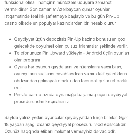
funksional olmalı, həmçinin müntəzəm uduşlara zəmanət
verməlidirlər. Son zamanlar Azərbaycan qumar oyunları
istiqamətində fəal inkişaf etməyə başlayıb və bu gün Pin-Up
casino ölkədə ən populyar kazinolardan biri hesab olunur.
Qeydiyyat üçün depozitsiz Pin-Up kazino bonusu ən çox
gələcəkdə döyülməli olan pulsuz fırlanmalar şəklində verilir.
Telefonunuza Pin Upward yükləyin – Android üçün oyunları
olan proqram
Oyuna hər oyunun qaydalarını və nüanslarını yaxşı bilən,
oyunçuların suallarını cavablandıran və müxtəlif çətinliklərin
öhdəsindən gəlməyə kömək edən təcrübəli qızlar rəhbərlik
edir.
Pin-Up casino aznda oynamağa başlamaq üçün qeydiyyat
prosedurundan keçməlisiniz.
Saytda yalnız yetkin oyunçular qeydiyyatdan keçə bilərlər. Əgər
18 yaşdan aşağı olsanız qeydiyyat proseduru rədd ediləcəkdir.
Özünüz haqqında etibarlı məlumat verməyiniz də vacibdir.