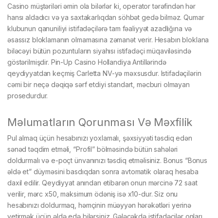
Casino müştəriləri əmin ola bilərlər ki, operator tərəfindən hər
hansı aldadıcı və ya saxtakarlıqdan söhbət gedə bilməz. Qumar
klubunun qanuniliyi istifadəçilərə tam fəaliyyət azadlığına və
əsassız bloklamanın olmamasına zəmanət verir. Hesabın bloklana
biləcəyi bütün pozuntuların siyahısı istifadəçi müqaviləsində
göstərilmişdir. Pin-Up Casino Hollandiya Antillərində
qeydiyyatdan keçmiş Carletta NV-yə məxsusdur. Istifadəçilərin
cəmi bir neçə dəqiqə sərf etdiyi standart, məcburi olmayan
prosedurdur.
Məlumatların Qorunması Və Məxfilik
Pul almaq üçün hesabınızı yoxlamalı, şəxsiyyəti təsdiq edən
sənəd təqdim etməli, “Profil” bölməsində bütün sahələri
doldurmalı və e-poçt ünvanınızı təsdiq etməlisiniz. Bonus “Bonus
əldə et” düyməsini basdıqdan sonra avtomatik olaraq hesaba
daxil edilir. Qeydiyyat anından etibarən onun mərcinə 72 saat
verilir, mərc x50, maksimum ödəniş isə x10-dur. Siz onu
hesabınızı doldurmaq, həmçinin müəyyən hərəkətləri yerinə
yetirmək üçün əldə edə bilərsiniz. Gələcəkdə istifadəçilər onları