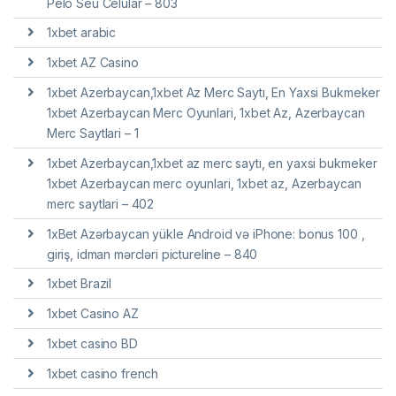
Pelo Seu Celular – 803
1xbet arabic
1xbet AZ Casino
1xbet Azerbaycan,1xbet Az Merc Saytı, En Yaxsi Bukmeker
1xbet Azerbaycan Merc Oyunlari, 1xbet Az, Azerbaycan
Merc Saytlari – 1
1xbet Azerbaycan,1xbet az merc saytı, en yaxsi bukmeker
1xbet Azerbaycan merc oyunlari, 1xbet az, Azerbaycan
merc saytlari – 402
1xBet Azərbaycan yükle Android və iPhone: bonus 100 ,
giriş, idman mərcləri pictureline – 840
1xbet Brazil
1xbet Casino AZ
1xbet casino BD
1xbet casino french