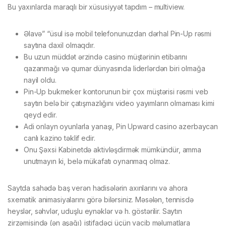
Bu yaxınlarda maraqlı bir xüsusiyyət tapdım – multiview.
Əlavə” “üsul isə mobil telefonunuzdan dərhal Pin-Up rəsmi
saytına daxil olmaqdır.
Bu uzun müddət ərzində casino müştərinin etibarını
qazanmağı və qumar dünyasında liderlərdən biri olmağa
nayil oldu.
Pin-Up bukmeker kontorunun bir çox müştərisi rəsmi veb
saytın belə bir çatışmazlığını video yayımların olmaması kimi
qeyd edir.
Adi onlayn oyunlarla yanaşı, Pin Upward casino azerbaycan
canlı kazino təklif edir.
Onu Şəxsi Kabinetdə aktivləşdirmək mümkündür, amma
unutmayın ki, belə mükafatı oynanmaq olmaz.
Saytda sahədə baş verən hadisələrin axınlarını və ahora
sxematik animasiyalarını görə bilərsiniz. Məsələn, tennisdə
heyslər, səhvlər, uduşlu eynəklər və h. göstərilir. Saytın
zirzəmisində (ən aşağı) istifadəçi üçün vacib məlumatlara