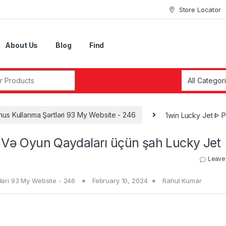
Store Locator
About Us
Blog
Find
r:
s Kullanma Şərtləri 93 My Website - 246
1win Lucky Jet ᐈ 
a Və Oyun Qaydaları üçün şah Lucky Jet
Leave
əri 93 My Website - 246
February 10, 2024
Rahul Kumar