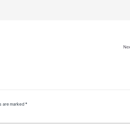
Ne
ds are marked
*