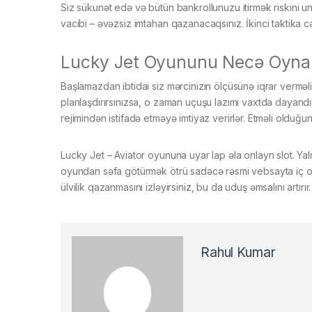
Siz sükunət edə və bütün bankrollunuzu itirmək riskini u
vacibi – əvəzsiz imtahan qazanacaqsınız. İkinci taktika 
Lucky Jet Oyununu Necə Oyna
Başlamazdan ibtidai siz mərcinizin ölçüsünə iqrar verməl
planlaşdırırsınızsa, o zaman uçuşu lazımi vaxtda dayand
rejimindən istifadə etməyə imtiyaz verirlər. Etməli oldu
Lucky Jet – Aviator oyununa uyar lap əla onlayn slot. Ya
oyundan səfa götürmək ötrü sadəcə rəsmi vebsayta iç olun
ülvilik qazanmasını izləyirsiniz, bu da uduş əmsalını artırır.
Rahul Kumar