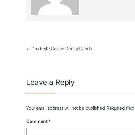
Post navigation
←
Das Erste Casino Deutschlands
Leave a Reply
Your email address will not be published.
Required fiel
Comment
*