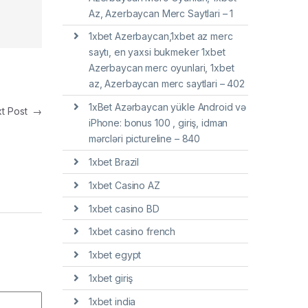
Az, Azerbaycan Merc Saytlari – 1
1xbet Azerbaycan,1xbet az merc
saytı, en yaxsi bukmeker 1xbet
Azerbaycan merc oyunlari, 1xbet
az, Azerbaycan merc saytlari – 402
1xBet Azərbaycan yükle Android və
xt Post
→
iPhone: bonus 100 , giriş, idman
mərcləri pictureline – 840
1xbet Brazil
1xbet Casino AZ
1xbet casino BD
1xbet casino french
1xbet egypt
1xbet giriş
1xbet india