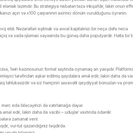
ləmək lazımdır. Bu strategiya nisbətən təzə inkişafdır, lakin onun effek
stikanızı açın və x100 çarpanının axirinci dönüm vurulduğunu öyrənin.
q etdi. Nəzarətləri eşitmək və əvvəl kapitalınızı bir neçə dəfə necə
iaçiq və sadə işləməsi sayəsində bu günəş daha populyardır. Hətta bir 
sinizsə, 1win kazinosunun formal saytında oynamaq ən yaxşıdır. Platfor
imləyici tərəfindən aşkar edilmiş qaydalara əməl edir, lakin daha da vac
aq təhlükəsizdir və siz həmçinin səxavətli qeydiyyat bonusları və prom
 mərc edə biləcəyinizi də xatırlamağa dəyər.
 əməl edir, lakin daha da vacibi – uduşlar vaxtında ödənilir.
ələrə zəmanət verir.
qdır, vur-tut qazandığınız təqdirdə.
ni unuda bilərsiniz.