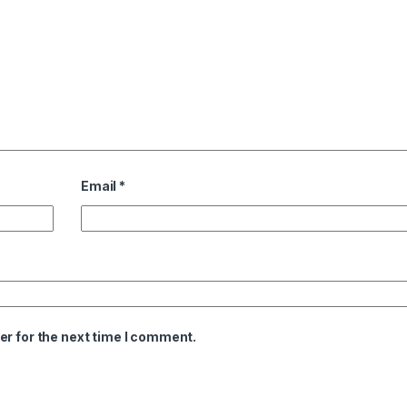
Email
*
er for the next time I comment.