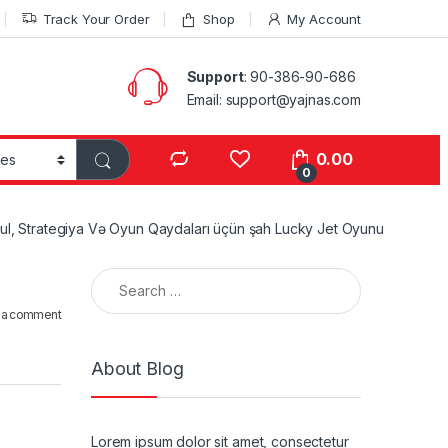
Track Your Order
Shop
My Account
Support
: 90-386-90-686
Email: support@yajnas.com
0.00
0
Pul, Strategiya Və Oyun Qaydaları üçün şah Lucky Jet Oyunu
Search for:
 a comment
About Blog
Lorem ipsum dolor sit amet, consectetur