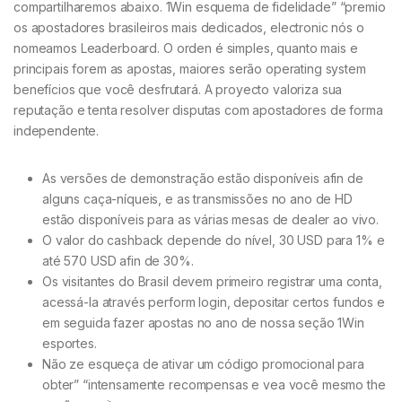
compartilharemos abaixo. 1Win esquema de fidelidade” “premio
os apostadores brasileiros mais dedicados, electronic nós o
nomeamos Leaderboard. O orden é simples, quanto mais e
principais forem as apostas, maiores serão operating system
benefícios que você desfrutará. A proyecto valoriza sua
reputação e tenta resolver disputas com apostadores de forma
independente.
As versões de demonstração estão disponíveis afin de
alguns caça-níqueis, e as transmissões no ano de HD
estão disponíveis para as várias mesas de dealer ao vivo.
O valor do cashback depende do nível, 30 USD para 1% e
até 570 USD afin de 30%.
Os visitantes do Brasil devem primeiro registrar uma conta,
acessá-la através perform login, depositar certos fundos e
em seguida fazer apostas no ano de nossa seção 1Win
esportes.
Não ze esqueça de ativar um código promocional para
obter” “intensamente recompensas e vea você mesmo the