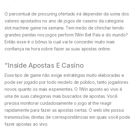
O percentual de procuring ofertado irá depender da soma dos
valores apostados no ano de jogos de cassino da categoria
slot machine game na semana. Tem medo de chinchar tendo
grandes perdas nos jogos perform 1Win Bet País e do mundo?
Então esse é o bônus la cual vai te conceder muito mais
confiança na hora sobre fazer as suas apostas online.
“Inside Apostas E Casino
Esse tipo de game não exige estratégias muito elaboradas e
pode ser jogado por todo modelo de público, tanto jogadores
novos quanto os mais experientes. O 1Win aposto ao vivo é
uma de suas categorias mais buscados de apostas. Você
precisa monitorar cuidadosamente o jogo at the reagir
rapidamente para fazer as apostas certas. O web site possui
transmissões diretas de correspondências em quais você pode
fazer apostas ao vivo.