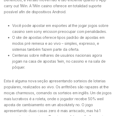
carry out 1Win. A 1Win casino oferece en totalidad suporte
possível afin de dispositivos Android.
Você pode apostar em esportes at the jogar jogos sobre
cassino sem sony ericsson preocupar com penalidades.
O site de apostas oferece tipos padrão de apostas em
modos pré remesa e ao vivo – simples, expresso, e
sistemas também fazem parte da oferta.
Centenas sobre milhares de usuários nacionais agora
jogam na casa de apostas 1win, no cassino e na sala de
pôquer.
Esta é alguma nova seção apresentando sorteios de loterias
populares, realizados ao vivo. Os anfitriões são rapazes at the
moças charmosos, comando os sorteios em inglês. Um de jogos
mais lucrativos é a roleta, onde o jogador recebe 50% weil
aposta de cambiamento em um absolutely no. O jogo
apresentando duas casas zero é mais arriscado, mas há 1