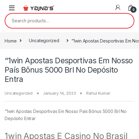
Skip to navigation
Skip to content
0
Search for:
Home
Uncategorized
“1win Apostas Desportivas Em No
“1win Apostas Desportivas Em Nosso
País Bônus 5000 Brl No Depósito
Entra
Uncategorized
January 14, 2023
Rahul Kumar
“1win Apostas Desportivas Em Nosso País Bônus 5000 Brl No
Depósito Entrar
1win Apostas E Casino No Brasil