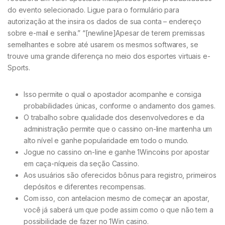
do evento selecionado. Ligue para o formulário para
autorização at the insira os dados de sua conta – endereço
sobre e-mail e senha.” “[newline]Apesar de terem premissas
semelhantes e sobre até usarem os mesmos softwares, se
trouve uma grande diferença no meio dos esportes virtuais e-
Sports.
Isso permite o qual o apostador acompanhe e consiga
probabilidades únicas, conforme o andamento dos games.
O trabalho sobre qualidade dos desenvolvedores e da
administração permite que o cassino on-line mantenha um
alto nível e ganhe popularidade em todo o mundo.
Jogue no cassino on-line e ganhe 1Wincoins por apostar
em caça-níqueis da seção Cassino.
Aos usuários são oferecidos bônus para registro, primeiros
depósitos e diferentes recompensas.
Com isso, con antelacion mesmo de começar an apostar,
você já saberá um que pode assim como o que não tem a
possibilidade de fazer no 1Win casino.