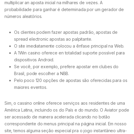
multiplicar an aposta inicial na milhares de vezes. A
probabilidade para ganhar é determinada por um gerador de
números aleatórios.
Os clientes podem fazer apostas padrão, apostas de
spread electronic apostas ao palpitante.
O site imediatamente colocou a ênfase principal na Web.
A 1Win casino oferece en totalidad suporte possível para
dispositivos Android.
Se você, por exemplo, prefere apostar em clubes do
Brasil, pode escolher a NBB.
Pelo poco 120 opções de apostas são oferecidas para os
maiores eventos.
Sim, o cassino online oferece serviços aos residentes de uma
América Latina, incluindo os do País e do mundo. O Aviator pode
ser acessado de manera acelerada clicando no botão
correspondente do menus principal na página inicial. Em nosso
site, temos alguma seção especial pra o jogo instantâneo ultra-