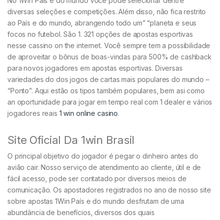
No 1Win País e do mundo você pode selecionar dentre
diversas seleções e competições. Além disso, não fica restrito
ao País e do mundo, abrangendo todo um” “planeta e seus
focos no futebol. São 1. 321 opções de apostas esportivas
nesse cassino on the internet. Você sempre tem a possibilidade
de aproveitar o bônus de boas-vindas para 500% de cashback
para novos jogadores em apostas esportivas. Diversas
variedades do dos jogos de cartas mais populares do mundo –
“Ponto”. Aqui estão os tipos também populares, bem asi como
an oportunidade para jogar em tempo real com 1 dealer e vários
jogadores reais
1 win online casino
.
Site Oficial Da 1win Brasil
O principal objetivo do jogador é pegar o dinheiro antes do
avião cair. Nosso serviço de atendimento ao cliente, útil e de
fácil acesso, pode ser contatado por diversos meios de
comunicação. Os apostadores registrados no ano de nosso site
sobre apostas 1Win País e do mundo desfrutam de uma
abundância de benefícios, diversos dos quais