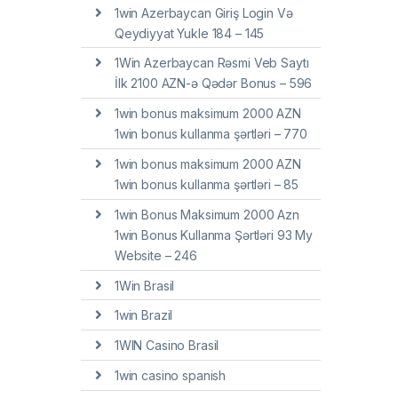
1win Azerbaycan Giriş Login Və
Qeydiyyat Yukle 184 – 145
1Win Azerbaycan Rəsmi Veb Saytı
İlk 2100 AZN-ə Qədər Bonus – 596
1win bonus maksimum 2000 AZN
1win bonus kullanma şərtləri – 770
1win bonus maksimum 2000 AZN
1win bonus kullanma şərtləri – 85
1win Bonus Maksimum 2000 Azn
1win Bonus Kullanma Şərtləri 93 My
Website – 246
1Win Brasil
1win Brazil
1WIN Casino Brasil
1win casino spanish