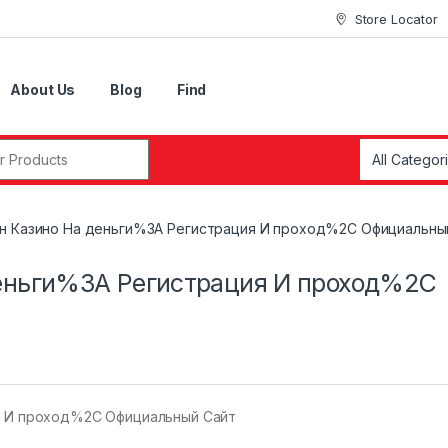
Store Locator
About Us
Blog
Find
r:
айн Казино На деньги%3A Регистрация И проход%2C Официальны
деньги%3A Регистрация И проход%2C
ия И проход%2C Официальный Сайт