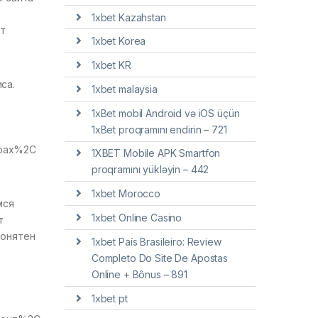
1xbet Kazahstan
ет
1xbet Korea
1xbet KR
са.
1xbet malaysia
1xBet mobil Android və iOS üçün
1xBet proqramını endirin – 721
ирах%2C
1XBET Mobile APK Smartfon
proqramını yükləyin – 442
1xbet Morocco
мся
1xbet Online Casino
т
понятен
1xbet País Brasileiro: Review
Completo Do Site De Apostas
Online + Bônus – 891
1xbet pt