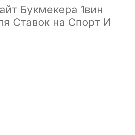
айт Букмекера 1вин
я Ставок на Спорт И