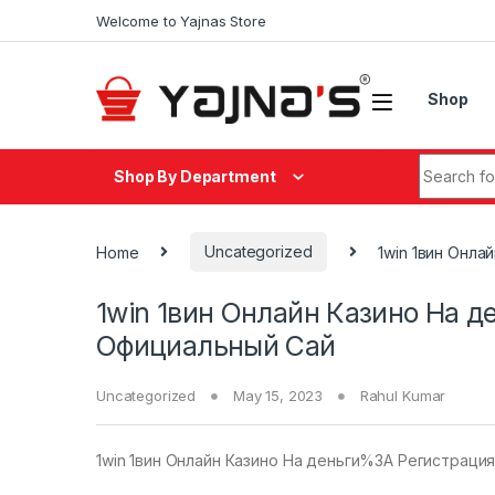
Skip to navigation
Skip to content
Welcome to Yajnas Store
Shop
Search fo
Shop By Department
Home
Uncategorized
1win 1вин Онл
1win 1вин Онлайн Казино На 
Официальный Сай
Uncategorized
May 15, 2023
Rahul Kumar
1win 1вин Онлайн Казино На деньги%3A Регистрац