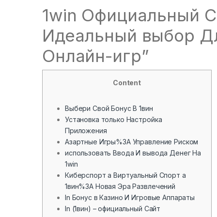
1win Официальный С
Идеальный выбор Дл
Онлайн-игр”
Content
Выбери Свой Бонус В 1вин
Установка только Настройка
Приложения
Азартные Игры%3A Управление Риском
использовать Ввода И вывода Денег На
1win
Киберспорт а Виртуальный Спорт а
1вин%3A Новая Эра Развлечений
In Бонус в Казино И Игровые Аппараты
In (1вин) – официальный Сайт