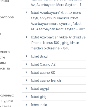
писка
Az, Azerbaycan Merc Saytlari – 1
1xbet Azerbaycan,1xbet az merc
ераторов
saytı, en yaxsi bukmeker 1xbet
Azerbaycan merc oyunlari, 1xbet
az, Azerbaycan merc saytlari – 402
о
1xBet Azərbaycan yükle Android və
iPhone: bonus 100 , giriş, idman
mərcləri pictureline – 840
 много
1xbet Brazil
сте
 или
1xbet Casino AZ
усы за
1xbet casino BD
1xbet casino french
1xbet egypt
исленных
1xbet giriş
де удача
1xbet india
о сайта