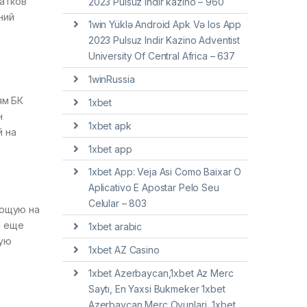
татков
2023 Pulsuz Indir kazino – 960
ний
1win Yüklə Android Apk Və Ios App
2023 Pulsuz Indir Kazino Adventist
University Of Central Africa – 637
1winRussia
ям БК
1xbet
н
1xbet apk
й на
1xbet app
1xbet App: Veja Asi Como Baixar O
Aplicativo E Apostar Pelo Seu
Celular – 803
ующую на
р еще
1xbet arabic
тую
1xbet AZ Casino
1xbet Azerbaycan,1xbet Az Merc
Saytı, En Yaxsi Bukmeker 1xbet
Azerbaycan Merc Oyunlari, 1xbet