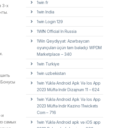
1win fr
 3-х
1win India
чты.
1win Login 129
1WIN Official In Russia
1Win Qeydiyyat: Azərbaycan
oyunçuları üçün tam bələdçi WPDM
х.
Marketplace – 340
1win Turkiye
1win uzbekistan
ешить
«Бонусы
1win Yüklə Android Apk Və Ios App
2023 Müftə Indir Dizajnum 11 – 624
1win Yüklə Android Apk Və Ios App
2023 Müftə Indir Kazino 11wickets
Com – 716
 и
из самых
1win Yüklə Android apk və iOS app